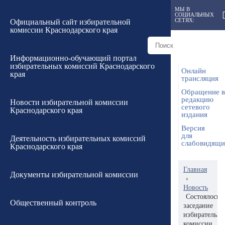
МЫ В
СОЦИАЛЬНЫХ
СЕТЯХ:
Официальный сайт избирательной
комиссии Краснодарского края
Информационно-обучающий портал
избирательных комиссий Краснодарского
Онлайн
края
трансляция
Обращение в
редакцию
Новости избирательной комиссии
сетевого
Краснодарского края
издания
Версия
для
Деятельность избирательных комиссий
слабовидящ
Краснодарского края
Главная
Документы избирательной комиссии
›
Новость
Состоялось
Общественный контроль
заседание
избирательн
комиссии