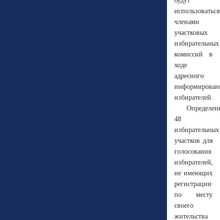
будут
использоваться
членами
участковых
избирательных
комиссий в
ходе
адресного
информирован
избирателей.
Определен
48
избирательных
участков для
голосования
избирателей,
не имеющих
регистрации
по месту
своего
жительства