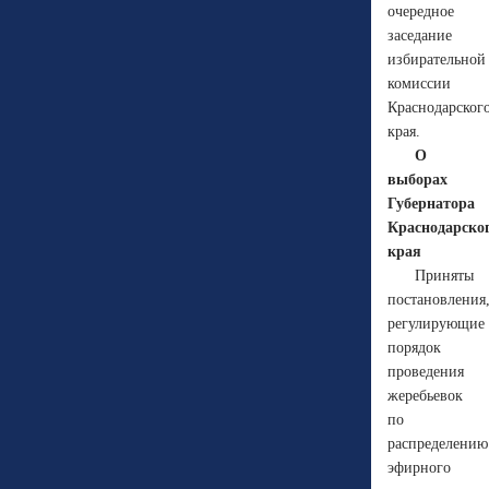
очередное
заседание
избирательной
комиссии
Краснодарског
края.
О
выборах
Губернатора
Краснодарско
края
Приняты
постановления
регулирующие
порядок
проведения
жеребьевок
по
распределению
эфирного