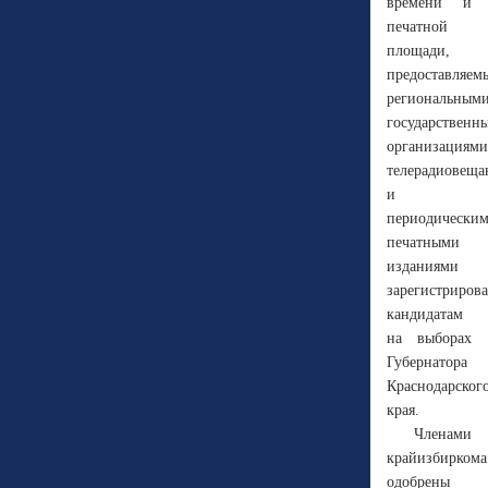
времени и
печатной
площади,
предоставляем
региональным
государственн
организациями
телерадиовеща
и
периодически
печатными
изданиями
зарегистриров
кандидатам
на выборах
Губернатора
Краснодарског
края.
Членами
крайизбиркома
одобрены