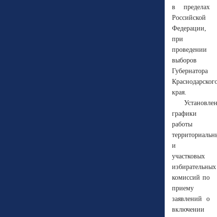
в пределах
Российской
Федерации,
при
проведении
выборов
Губернатора
Краснодарског
края.
Установле
графики
работы
территориальн
и
участковых
избирательных
комиссий по
приему
заявлений о
включении