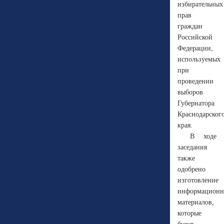
избирательных
прав
граждан
Российской
Федерации,
используемых
при
проведении
выборов
Губернатора
Краснодарског
края.
В ходе
заседания
также
одобрено
изготовление
информацион
материалов,
которые