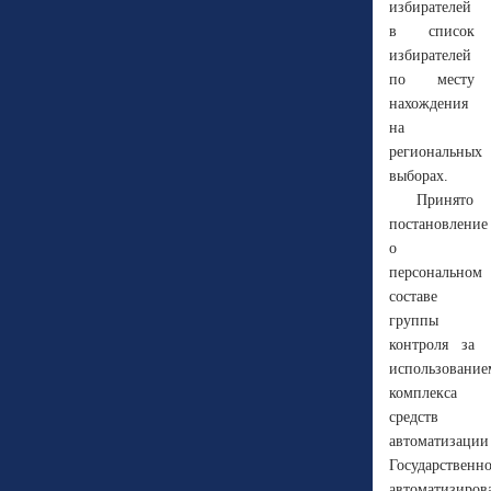
избирателей
в список
избирателей
по месту
нахождения
на
региональных
выборах.
Принято
постановление
о
персональном
составе
группы
контроля за
использование
комплекса
средств
автоматизации
Государственн
автоматизиров