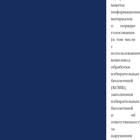
макеты
информацион
материалов
о порядке
голосования
(в том числе
с
использование
комплекса
обработки
избирательных
бюллетеней
(КОИБ),
заполнения
избирательных
бюллетеней
и об
ответственнос
за
нарушения