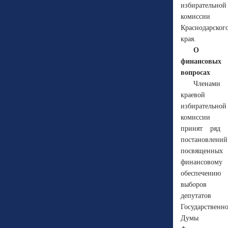
избирательной
комиссии
Краснодарског
края.
О
финансовых
вопросах
Членами
краевой
избирательной
комиссии
принят ряд
постановлений
посвященных
финансовому
обеспечению
выборов
депутатов
Государственн
Думы