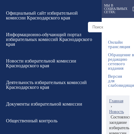
МЫ В
СОЦИАЛЬНЫХ
СЕТЯХ:
Официальный сайт избирательной
комиссии Краснодарского края
Информационно-обучающий портал
избирательных комиссий Краснодарского
Онлайн
края
трансляция
Обращение в
редакцию
Новости избирательной комиссии
сетевого
Краснодарского края
издания
Версия
для
Деятельность избирательных комиссий
слабовидящ
Краснодарского края
Главная
Документы избирательной комиссии
›
Новость
Состоялось
Общественный контроль
заседание
избирательн
комиссии