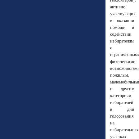
(волонтеров),
активно
участвующих
в оказании
помощи и
содействии
избирателям
с
ограниченным
физическими
возможностями
пожилым,
маломобильны
и другим
категориям
избирателей
в дни
голосования
на
избирательных
участках.