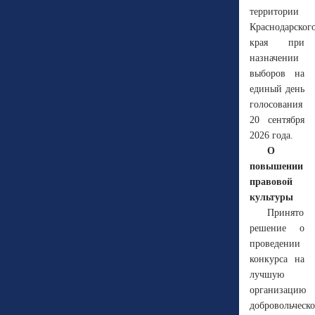
территории
Краснодарског
края при
назначении
выборов на
единый день
голосования
20 сентября
2026 года.
О
повышении
правовой
культуры
Принято
решение о
проведении
конкурса на
лучшую
организацию
добровольческ