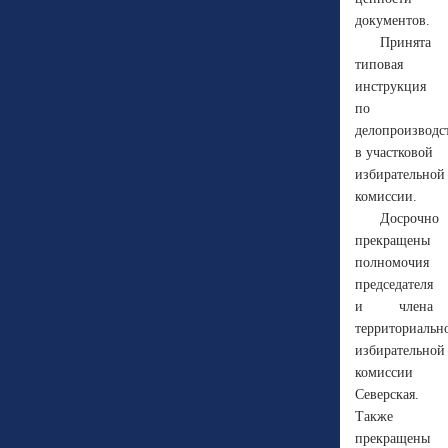
документов.
Принята
типовая
инструкция
по
делопроизводс
в участковой
избирательной
комиссии.
Досрочно
прекращены
полномочия
председателя
и члена
территориальн
избирательной
комиссии
Северская.
Также
прекращены