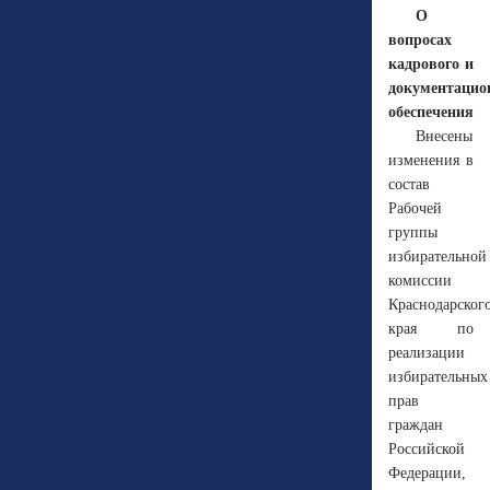
О
вопросах
кадрового и
документацио
обеспечения
Внесены
изменения в
состав
Рабочей
группы
избирательной
комиссии
Краснодарског
края по
реализации
избирательных
прав
граждан
Российской
Федерации,