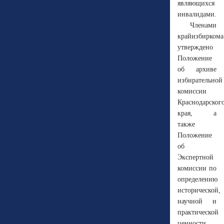
являющихся
инвалидами.
Членами
крайизбиркома
утверждено
Положение
об архиве
избирательной
комиссии
Краснодарског
края, а
также
Положение
об
Экспертной
комиссии по
определению
исторической,
научной и
практической
ценности