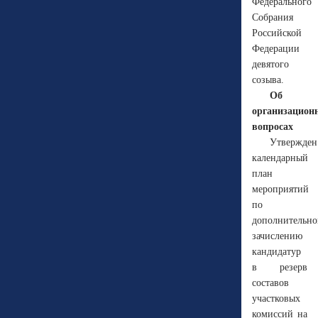
Федерального
Собрания
Российской
Федерации
девятого
созыва.
Об
организацион
вопросах
Утвержден
календарный
план
мероприятий
по
дополнительн
зачислению
кандидатур
в резерв
составов
участковых
комиссий на