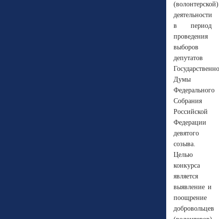
(волонтерской)
деятельности
в период
проведения
выборов
депутатов
Государственн
Думы
Федерального
Собрания
Российской
Федерации
девятого
созыва.
Целью
конкурса
является
выявление и
поощрение
добровольцев