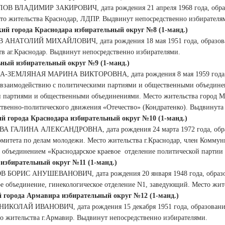
ОВ ВЛАДИМИР ЗАКИРОВИЧ, дата рождения 21 апреля 1968 года, образ
сто жительства Краснодар, ЛДПР. Выдвинут непосредственно избирателя
ий города Краснодара избирательный округ №8 (1-манд.)
 АНАТОЛИЙ МИХАЙЛОВИЧ, дата рождения 18 мая 1951 года, образован
тв аг.Краснодар. Выдвинут непосредственно избирателями.
ный избирательный округ №9 (1-манд.)
А-ЗЕМЛЯНАЯ МАРИНА ВИКТОРОВНА, дата рождения 8 мая 1959 года, об
 взаимодействию с политическими партиями и общественными объединен
 партиями и общественными объединениями. Место жительства город М
ственно-политического движения «Отечество» (Кондратенко). Выдвинута
й города Краснодара избирательный округ №10 (1-манд.)
А ГАЛИНА АЛЕКСАНДРОВНА, дата рождения 24 марта 1972 года, образо
комитета по делам молодежи. Место жительства г.Краснодар, член Комму
 объединением «Краснодарское краевое
отделение политической партии
избирательный округ №11 (1-манд.)
В БОРИС АНУШЕВАНОВИЧ, дата рождения 20 января 1948 года, образов
е объединение, гинекологическое отделение N1, заведующий. Место жит
 города Армавира избирательный округ №12 (1-манд.)
НИКОЛАЙ ИВАНОВИЧ, дата рождения 15 декабря 1951 года, образовани
то жительства г.Армавир. Выдвинут непосредственно избирателями.