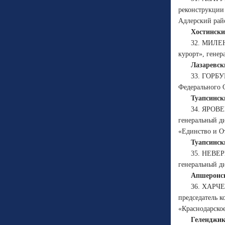
реконструкции
Адлерский рай
Хостински
32. МИЛЕН
курорт», генер
Лазаревск
33. ГОРБУ
Федерального 
Туапсинск
34. ЯРОВЕ
генеральный ди
«Единство и О
Туапсинск
35. НЕВЕР
генеральный д
Апшеронск
36. ХАРЧЕ
председатель 
«Краснодарское
Геленджик