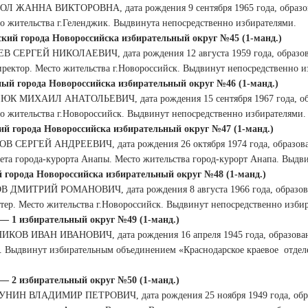
ОЛ ЖАННА ВИКТОРОВНА, дата рождения 9 сентября 1965 года, образов
о жительства г.Геленджик. Выдвинута непосредственно избирателями.
кий города Новороссийска избирательный округ №45 (1-манд.)
В СЕРГЕЙ НИКОЛАЕВИЧ, дата рождения 12 августа 1959 года, образов
иректор. Место жительства г.Новороссийск. Выдвинут непосредственно и
ый города Новороссийска избирательный округ №46 (1-манд.)
ЮК МИХАИЛ АНАТОЛЬЕВИЧ, дата рождения 15 сентября 1967 года, обр
о жительства г.Новороссийск. Выдвинут непосредственно избирателями.
й города Новороссийска избирательный округ №47 (1-манд.)
ОВ СЕРГЕЙ АНДРЕЕВИЧ, дата рождения 26 октября 1974 года, образован
ета города-курорта Анапы. Место жительства город-курорт Анапа. Выдв
 города Новороссийска избирательный округ №48 (1-манд.)
 ДМИТРИЙ РОМАНОВИЧ, дата рождения 8 августа 1966 года, образова
тер. Место жительства г.Новороссийск. Выдвинут непосредственно изби
— 1 избирательный округ №49 (1-манд.)
ИКОВ ИВАН ИВАНОВИЧ, дата рождения 16 апреля 1945 года, образование
. Выдвинут избирательным объединением «Краснодарское краевое
отдел
— 2 избирательный округ №50 (1-манд.)
УНИН ВЛАДИМИР ПЕТРОВИЧ, дата рождения 25 ноября 1949 года, обра