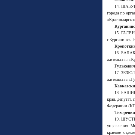
14. ШАБУН
города по орг
«Краснодарское
Курганинс
15. ГАЛЕН
г.Курганинск.
Кропоткин
16. БАЛАБ
жительства г.
Гулькевич
17. ЗЕЗЮЛ
жительства г.Г
Кавказски
18. БАШИН
края, депутат,
Федерации (КП
Тихорецки
19. ШУСТЕ
управления. М
краевое
отдел