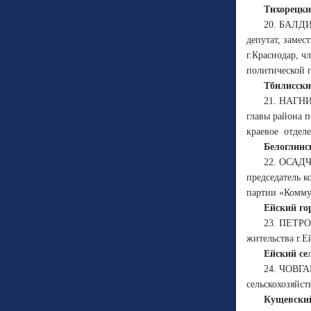
Тихорецки
20. БАЛДИ
депутат, замес
г.Краснодар, 
политической 
Тбилисски
21. НАГНИ
главы района 
краевое
отдел
Белоглинс
22. ОСАДЧ
председатель 
партии «Комму
Ейский го
23. ПЕТРО
жительства г.Е
Ейский се
24. ЧОВГА
сельскохозяйст
Кущевский