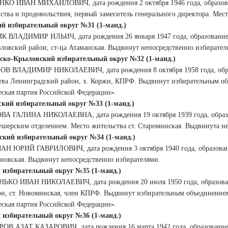
НКО ИВАН МИХАЙЛОВИЧ, дата рождения 2 октября 1946 года, образован
йства и продовольствия, первый замеситель генерального директора. Мес
й избирательный округ №31 (1-манд.)
К ВЛАДИМИР ИЛЬИЧ, дата рождения 26 января 1947 года, образование 
вловский район, ст-ца Атаманская. Выдвинут непосредственно избирател
ско-Крыловский избирательный округ №32 (1-манд.)
ОВ ВЛАДИМИР НИКОЛАЕВИЧ, дата рождения 8 октября 1958 года, образов
тва Ленинградский район, х. Коржи, КПРФ. Выдвинут избирательным об
ская партия Российской Федерации».
кий избирательный округ №33 (1-манд.)
ВА ГАЛИНА НИКОЛАЕВНА, дата рождения 19 октября 1939 года, образов
ушерским отделением. Место жительства ст. Староминская. Выдвинута н
кий избирательный округ №34 (1-манд.)
АН ЮРИЙ ГАВРИЛОВИЧ, дата рождения 3 октября 1940 года, образование
иновская. Выдвинут непосредственно избирателями.
 избирательный округ №35 (1-манд.)
НЬКО ИВАН НИКОЛАЕВИЧ, дата рождения 20 июля 1950 года, образован
он, ст. Новоминская, член КПРФ. Выдвинут избирательным объединением
ская партия Российской Федерации».
 избирательный округ №36 (1-манд.)
РОВ АЗАТ КАЗАРОВИЧ, дата рождения 16 марта 1942 года, образование 