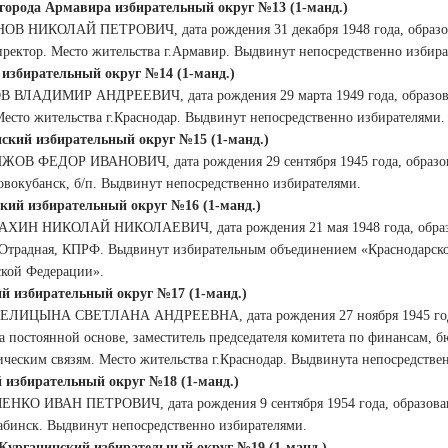
города Армавира избирательный округ №13 (1-манд.)
ОВ НИКОЛАЙ ПЕТРОВИЧ, дата рождения 31 декабря 1948 года, образов
иректор. Место жительства г.Армавир. Выдвинут непосредственно избира
 избирательный округ №14 (1-манд.)
В ВЛАДИМИР АНДРЕЕВИЧ, дата рождения 29 марта 1949 года, образован
Место жительства г.Краснодар. Выдвинут непосредственно избирателями.
ский избирательный округ №15 (1-манд.)
ЖОВ ФЕДОР ИВАНОВИЧ, дата рождения 29 сентября 1945 года, образов
овокубанск, б/п. Выдвинут непосредственно избирателями.
кий избирательный округ №16 (1-манд.)
АХИН НИКОЛАЙ НИКОЛАЕВИЧ, дата рождения 21 мая 1948 года, образо
. Отрадная, КПРФ. Выдвинут избирательным объединением «Краснодарско
ской Федерации».
й избирательный округ №17 (1-манд.)
ЕЛИЦЫНА СВЕТЛАНА АНДРЕЕВНА, дата рождения 27 ноября 1945 года, 
на постоянной основе, заместитель председателя комитета по финансам, 
ческим связям. Место жительства г.Краснодар. Выдвинута непосредстве
 избирательный округ №18 (1-манд.)
ЕНКО ИВАН ПЕТРОВИЧ, дата рождения 9 сентября 1954 года, образован
Лабинск. Выдвинут непосредственно избирателями.
Курганинский избирательный округ №19 (1-манд.)