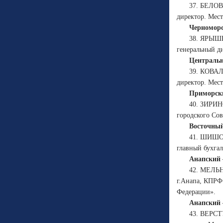
37. БЕЛОВ
директор. Мест
Черноморс
38. ЯРЫШЕ
генеральный д
Центральн
39. КОВАЛ
директор. Мест
Приморски
40. ЗИРИН
городского Сов
Восточный
41. ШИШОВ
главный бухгал
Анапский 
42. МЕЛЬН
г.Анапа, КПРФ
Федерации».
Анапский 
43. ВЕРСТ