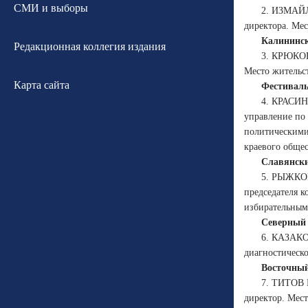
СМИ и выборы
2. ИЗМАЙЛ
директора. Ме
Калининск
Редакционная коллегия издания
3. КРЮКОВ
Место жительс
Карта сайта
Фестиваль
4. КРАСИН
управление по
политическими
краевого обще
Славянски
5. РЫЖКОВ
председателя 
избирательным
Северный 
6. КАЗАКО
диагностическо
Восточный
7. ТИТОВ 
директор. Мес