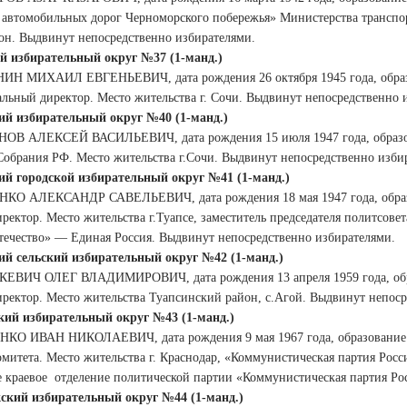
 автомобильных дорог Черноморского побережья» Министерства транспорт
он. Выдвинут непосредственно избирателями.
й избирательный округ №37 (1-манд.)
ИН МИХАИЛ ЕВГЕНЬЕВИЧ, дата рождения 26 октября 1945 года, образо
альный директор. Место жительства г. Сочи. Выдвинут непосредственно 
ий избирательный округ №40 (1-манд.)
НОВ АЛЕКСЕЙ ВАСИЛЬЕВИЧ, дата рождения 15 июля 1947 года, образо
Собрания РФ. Место жительства г.Сочи. Выдвинут непосредственно изби
ий городской избирательный округ №41 (1-манд.)
НКО АЛЕКСАНДР САВЕЛЬЕВИЧ, дата рождения 18 мая 1947 года, образ
ректор. Место жительства г.Туапсе, заместитель председателя политсове
течество» — Единая Россия. Выдвинут непосредственно избирателями.
ий сельский избирательный округ №42 (1-манд.)
КЕВИЧ ОЛЕГ ВЛАДИМИРОВИЧ, дата рождения 13 апреля 1959 года, образ
иректор. Место жительства Туапсинский район, с.Агой. Выдвинут непоср
ий избирательный округ №43 (1-манд.)
НКО ИВАН НИКОЛАЕВИЧ, дата рождения 9 мая 1967 года, образование в
комитета. Место жительства г. Краснодар, «Коммунистическая партия Ро
 краевое
отделение политической партии «Коммунистическая партия Ро
ский избирательный округ №44 (1-манд.)