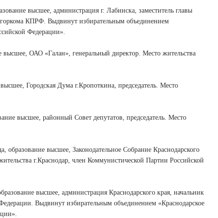
ание высшее, администрация г. Лабинска, заместитель главы
рь горкома КПРФ. Выдвинут избирательным объединением
ссийской Федерации».
высшее, ОАО «Галан», генеральный директор. Место жительства
сшее, Городская Дума г.Кропоткина, председатель. Место
ие высшее, районный Совет депутатов, председатель. Место
бразование высшее, Законодательное Собрание Краснодарского
 жительства г.Краснодар, член Коммунистической Партии Российской
азование высшее, администрация Краснодарского края, начальник
й Федерации. Выдвинут избирательным объединением «Краснодарское
ации».