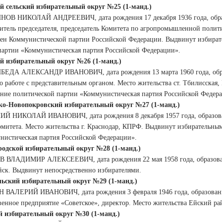
й сельский избирательный округ №25 (1-манд.)
НОВ НИКОЛАЙ АНДРЕЕВИЧ, дата рождения 17 декабря 1936 года, образо
титель председателя, председатель Комитета по агропромышленной полит
член Коммунистической партии Российской Федерации. Выдвинут избират
партии «Коммунистическая партия Российской Федерации».
й избирательный округ №26 (1-манд.)
БЕДА АЛЕКСАНДР ИВАНОВИЧ, дата рождения 13 марта 1960 года, образ
по работе с представительным органом. Место жительства ст. Тбилисска
ение политической партии «Коммунистическая партия Российской Федер
ко-Новопокровский избирательный округ №27 (1-манд.)
ИЙ НИКОЛАЙ ИВАНОВИЧ, дата рождения 8 декабря 1957 года, образован
комитета. Место жительства г. Краснодар, КПРФ. Выдвинут избирательны
нистическая партия Российской Федерации».
родской избирательный округ №28 (1-манд.)
В ВЛАДИМИР АЛЕКСЕЕВИЧ, дата рождения 22 мая 1958 года, образовани
йск. Выдвинут непосредственно избирателями.
льский избирательный округ №29 (1-манд.)
Н ВАЛЕРИЙ ИВАНОВИЧ, дата рождения 3 февраля 1946 года, образован
венное предприятие «Советское», директор. Место жительства Ейский р
 избирательный округ №30 (1-манд.)