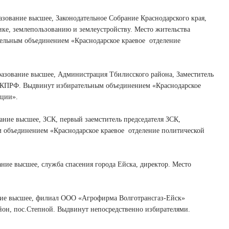
вание высшее, Законодательное Собрание Краснодарского края,
ике, землепользованию и землеустройству. Место жительства
ельным объединением «Краснодарское краевое
отделение
ование высшее, Администрация Тбилисского района, Заместитель
я, КПРФ. Выдвинут избирательным объединением «Краснодарское
ации».
ие высшее, ЗСК, первый заемститель председателя ЗСК,
м объединением «Краснодарское краевое
отделение политической
е высшее, служба спасения города Ейска, директор. Место
ие высшее, филиал ООО «Агрофирма Волготрансгаз-Ейск»
айон, пос.Степной. Выдвинут непосредственно избирателями.