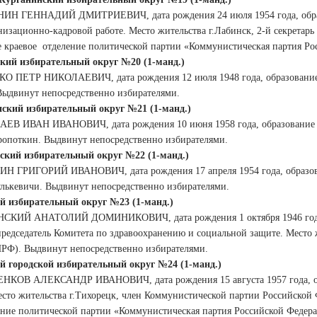
ИН ГЕННАДИЙ ДМИТРИЕВИЧ, дата рождения 24 июля 1954 года, образов
анизационно-кадровой работе. Место жительства г.Лабинск, 2-й секрета
 краевое
отделение политической партии «Коммунистическая партия Ро
кий избирательный округ №20 (1-манд.)
КО ПЕТР НИКОЛАЕВИЧ, дата рождения 12 июля 1948 года, образование 
 Выдвинут непосредственно избирателями.
ский избирательный округ №21 (1-манд.)
АЕВ ИВАН ИВАНОВИЧ, дата рождения 10 июня 1958 года, образование вы
Кропоткин. Выдвинут непосредственно избирателями.
ский избирательный округ №22 (1-манд.)
ИН ГРИГОРИЙ ИВАНОВИЧ, дата рождения 17 апреля 1954 года, образован
улькевичи. Выдвинут непосредственно избирателями.
й избирательный округ №23 (1-манд.)
СКИЙ АНАТОЛИЙ ДОМИНИКОВИЧ, дата рождения 1 октября 1946 года, о
 председатель Комитета по здравоохранению и социальной защите. Место
РФ). Выдвинут непосредственно избирателями.
й городской избирательный округ №24 (1-манд.)
НКОВ АЛЕКСАНДР ИВАНОВИЧ, дата рождения 15 августа 1957 года, обр
есто жительства г.Тихорецк, член Коммунистической партии Российско
ение политической партии «Коммунистическая партия Российской Федер