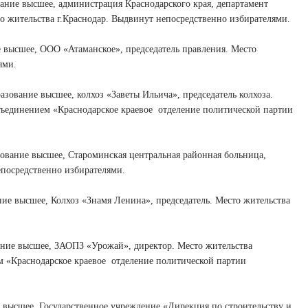
ие высшее, администрация Краснодарского края, департамент
то жительства г.Краснодар. Выдвинут непосредственно избирателями.
высшее, ООО «Атаманское», председатель правления. Место
ями.
ание высшее, колхоз «Заветы Ильича», председатель колхоза.
ъединением «Краснодарское краевое
отделение политической партии
ание высшее, Староминская центральная районная больница,
епосредственно избирателями.
 высшее, Колхоз «Знамя Ленина», председатель. Место жительства
ие высшее, ЗАОПЗ «Урожай», директор. Место жительства
 «Краснодарское краевое
отделение политической партии
высшее, Государственное учреждение «Дирекция по строительству и