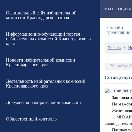
МЫ В СОЦИАЛ
Официальный сайт избирательной
комиссии Краснодарского края
Онлайн
трансляция
Информационно-обучающий портал
избирательных комиссий Краснодарского
края
Главная
›
Н
Новости избирательной комиссии
Краснодарского края
28 ноября 2
Сотав депут
Деятельность избирательных комиссий
Краснодарского края
Законодат
Документы избирательной комиссии
По мажори
Железнодо
1. МИХАЙЛ
Общественный контроль
законодательст
Пашковски