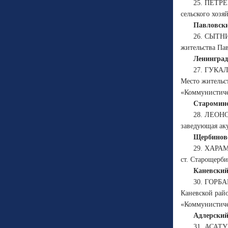
25. ПЕТРЕ
сельского хозя
Павловски
26. СЫТНИ
жительства Па
Ленинград
27. ГУКАЛ
Место жительс
«Коммунистиче
Староминс
28. ЛЕОНО
заведующая ак
Щербиновс
29. ХАРАМ
ст. Старощерб
Каневский
30. ГОРБА
Каневской рай
«Коммунистиче
Адлерский
31. АСАТУ