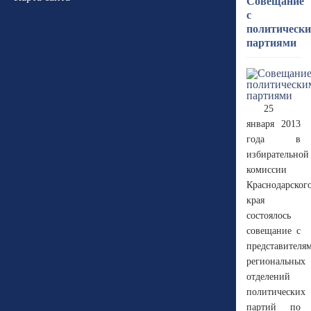
Совещание
с
политическ
партиями
25
января 2013
года в
избирательной
комиссии
Краснодарског
края
состоялось
совещание с
представителя
региональных
отделений
политических
партий по