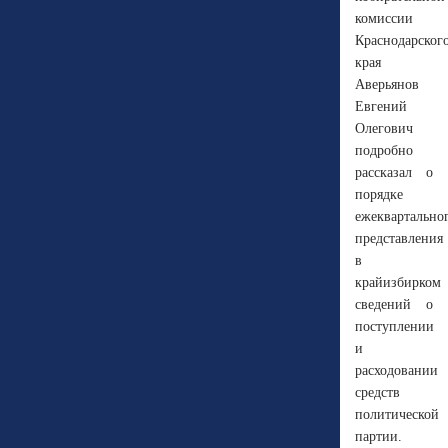
комиссии
Краснодарског
края
Аверьянов
Евгений
Олегович
подробно
рассказал о
порядке
ежеквартально
представления
в
крайизбирком
сведений о
поступлении
и
расходовании
средств
политической
партии.