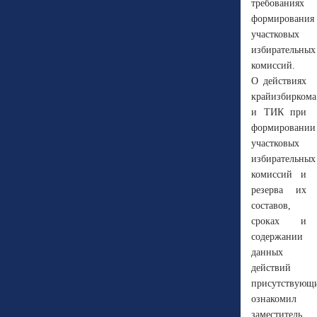
требованиях
формирования
участковых
избирательных
комиссий.
О действиях
крайизбиркома
и ТИК при
формировании
участковых
избирательных
комиссий и
резерва их
составов,
сроках и
содержании
данных
действий
присутствующ
ознакомил
заместитель