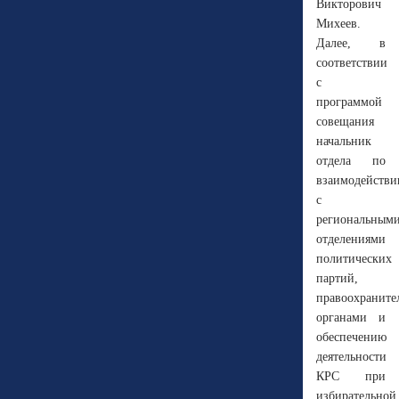
Викторович
Михеев.
Далее, в
соответствии
с
программой
совещания
начальник
отдела по
взаимодейств
с
региональным
отделениями
политических
партий,
правоохранит
органами и
обеспечению
деятельности
КРС при
избирательной