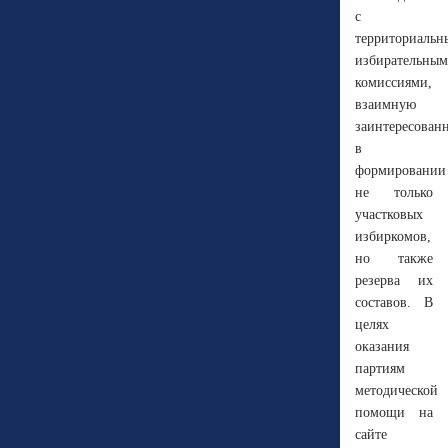
с
территориаль
избирательны
комиссиями,
взаимную
заинтересован
в
формировани
не только
участковых
избиркомов,
но также
резерва их
составов. В
целях
оказания
партиям
методической
помощи на
сайте