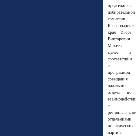
председателя
избирательной
комиссии
Краснодарског
края Игорь
Викторович
Михеев.
Далее, в
соответствии
с
программой
совещания
начальник
отдела по
взаимодейств
с
региональным
отделениями
политических
партий,