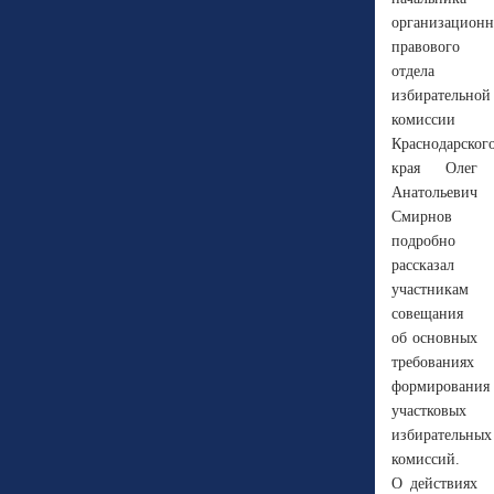
организационн
правового
отдела
избирательной
комиссии
Краснодарског
края Олег
Анатольевич
Смирнов
подробно
рассказал
участникам
совещания
об основных
требованиях
формирования
участковых
избирательных
комиссий.
О действиях