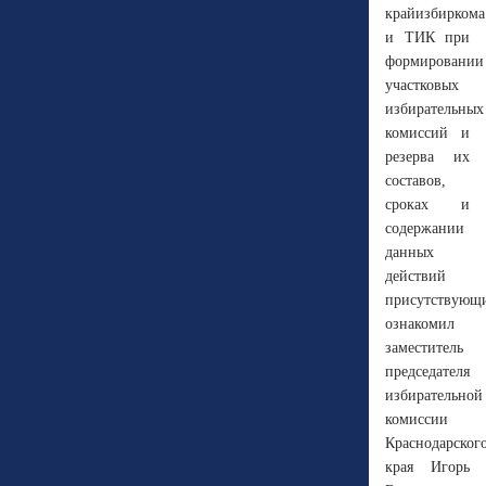
крайизбиркома
и ТИК при
формировании
участковых
избирательных
комиссий и
резерва их
составов,
сроках и
содержании
данных
действий
присутствующ
ознакомил
заместитель
председателя
избирательной
комиссии
Краснодарског
края Игорь