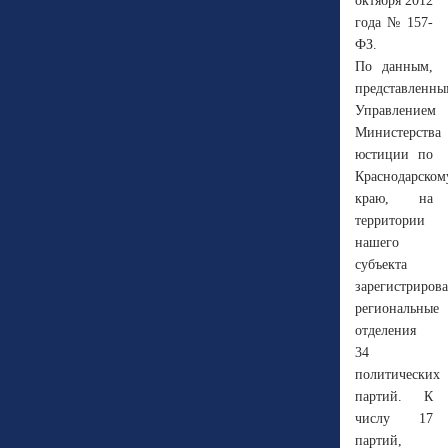
октября 2012
года № 157-
ФЗ.
По данным,
представленны
Управлением
Министерства
юстиции по
Краснодарском
краю, на
территории
нашего
субъекта
зарегистриров
региональные
отделения
34
политических
партий. К
числу 17
партий,