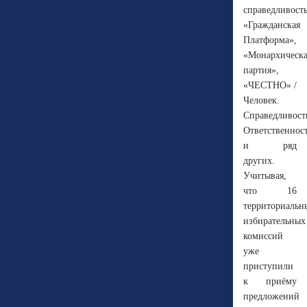
справедливость
«Гражданская
Платформа»,
«Монархическа
партия»,
«ЧЕСТНО» /
Человек.
Справедливост
Ответственност
и ряд
других.
Учитывая,
что 16
территориальн
избирательных
комиссий
уже
приступили
к приёму
предложений