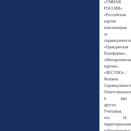
«УМНАЯ
РОССИЯ»,
«Российская
партия
пенсионеров
за
справедливость
«Гражданская
Платформа»,
«Монархическа
партия»,
«ЧЕСТНО» /
Человек.
Справедливост
Ответственност
и ряд
других.
Учитывая,
что 16
территориальн
избирательных