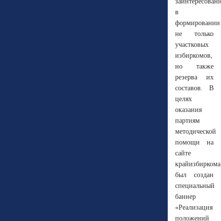
заинтересован
в
формировани
не только
участковых
избиркомов,
но также
резерва их
составов. В
целях
оказания
партиям
методической
помощи на
сайте
крайизбиркома
был создан
специальный
баннер
«Реализация
положений