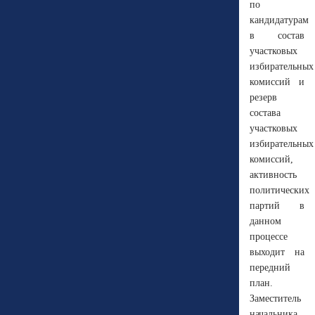
по
кандидатурам
в состав
участковых
избирательных
комиссий и
резерв
состава
участковых
избирательных
комиссий,
активность
политических
партий в
данном
процессе
выходит на
передний
план.
Заместитель
начальника