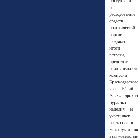
поступлении
и
расходовании
средств
политической
партии.
Подводя
итоги
встречи,
председатель
избирательной
комиссии
Краснодарског
края Юрий
Александрович
Бурлачко
нацелил ее
участников
на тесное и
конструктивно
взаимодействи