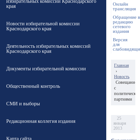
избирательных комиссий Краснодарского
Онлайн
края
трансляция
Обращение в
редакцию
Новости избирательной комиссии
сетевого
Краснодарского края
издания
Версия
для
Деятельность избирательных комиссий
слабовидящ
Краснодарского края
Главная
Документы избирательной комиссии
›
Новость
Совещание
Общественный контроль
с
политически
партиями
СМИ и выборы
25
Редакционная коллегия издания
января
2013
Карта сайта