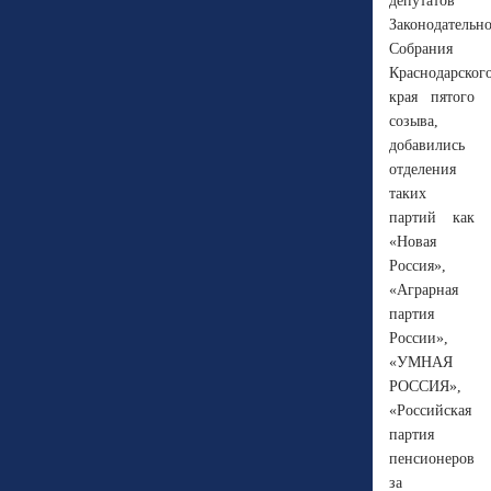
депутатов
Законодательн
Собрания
Краснодарског
края пятого
созыва,
добавились
отделения
таких
партий как
«Новая
Россия»,
«Аграрная
партия
России»,
«УМНАЯ
РОССИЯ»,
«Российская
партия
пенсионеров
за