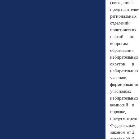
совещание с
представителя
региональных
отделений
политических
партий по
вопросам
образования
избирательных
округов и
избирательных
участков,
формирования
участковых
избирательных
комиссий в
порядке,
предусмотрен
Федеральным
законом от 2