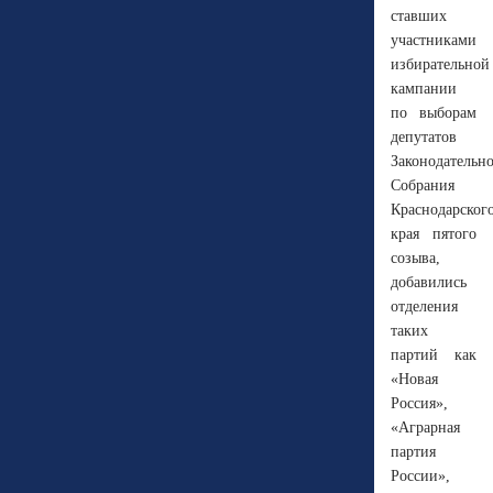
ставших
участниками
избирательной
кампании
по выборам
депутатов
Законодательн
Собрания
Краснодарског
края пятого
созыва,
добавились
отделения
таких
партий как
«Новая
Россия»,
«Аграрная
партия
России»,