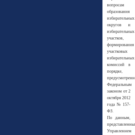
вопросам
образования
избирательных
округов и
избирательных
участков,
формирования
участковых
избирательных
комиссий в
порядке,
предусмотрен
Федеральным
законом от 2
октября 2012
года № 157-
ФЗ.
По данным,
представленны
Управлением