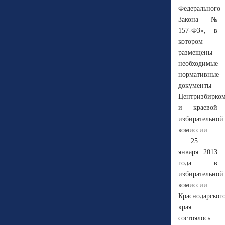
Федерального
Закона №
157-ФЗ», в
котором
размещены
необходимые
нормативные
документы
Центризбирко
и краевой
избирательной
комиссии.
25
января 2013
года в
избирательной
комиссии
Краснодарског
края
состоялось