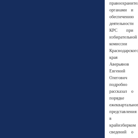
правоохранит
органами и
обеспечению
деятельности
КРС при
избирательной
комиссии
Краснодарског
края
Аверьянов
Евгений
Олегович
подробно
рассказал о
порядке
ежеквартально
представления
в
крайизбирком
сведений о