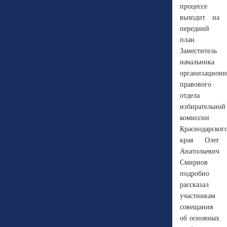
процессе
выходит на
передний
план.
Заместитель
начальника
организационн
правового
отдела
избирательной
комиссии
Краснодарског
края Олег
Анатольевич
Смирнов
подробно
рассказал
участникам
совещания
об основных