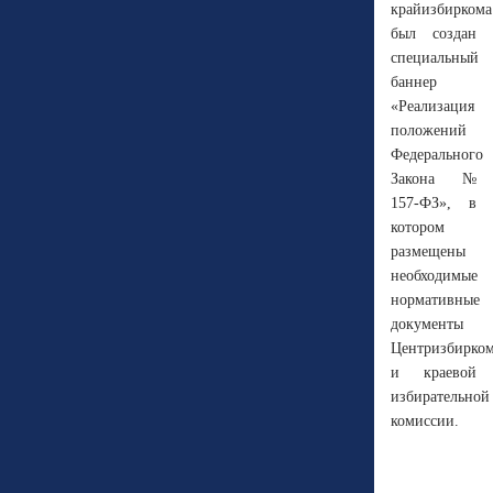
крайизбиркома
был создан
специальный
баннер
«Реализация
положений
Федерального
Закона №
157-ФЗ», в
котором
размещены
необходимые
нормативные
документы
Центризбирко
и краевой
избирательной
комиссии.