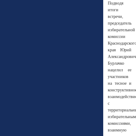
Подводя
итоги
встречи,
председатель
избирательной
комиссии
Краснодарског
края Юрий
Александрович
Бурлачко
нацелил ее
участников
на тесное и
конструктивно
взаимодействи
с
территориаль
избирательны
комиссиями,
взаимную