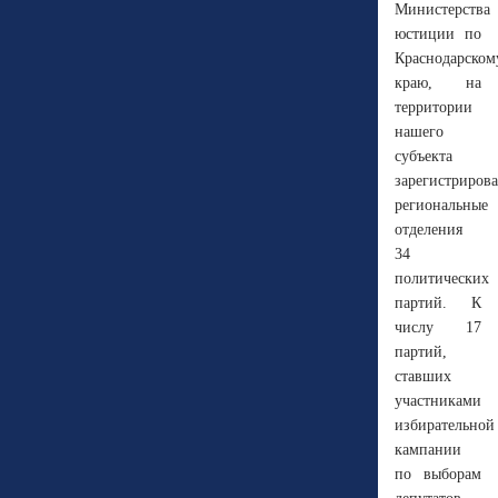
Министерства
юстиции по
Краснодарском
краю, на
территории
нашего
субъекта
зарегистриров
региональные
отделения
34
политических
партий. К
числу 17
партий,
ставших
участниками
избирательной
кампании
по выборам