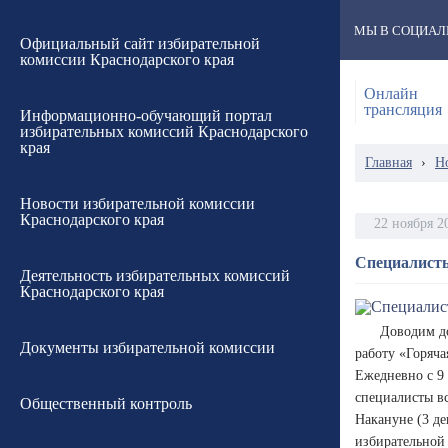
МЫ В СОЦИАЛ
Официальный сайт избирательной
комиссии Краснодарского края
Онлайн
трансляция
Информационно-обучающий портал
избирательных комиссий Краснодарского
края
Главная
›
Н
Новости избирательной комиссии
Краснодарского края
22 ноября 2
Специалисты
Деятельность избирательных комиссий
Краснодарского края
Доводим до
Документы избирательной комиссии
работу «Горяча
Ежедневно с 9 
специалисты вс
Общественный контроль
Накануне (3 де
избирательной 