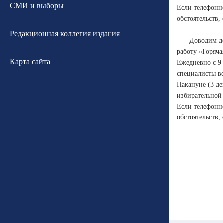
СМИ и выборы
Если телефонно
обстоятельств,
Редакционная коллегия издания
Доводим до
работу «Горяча
Карта сайта
Ежедневно с 9 
специалисты вс
Накануне (3 де
избирательной 
Если телефонно
обстоятельств,