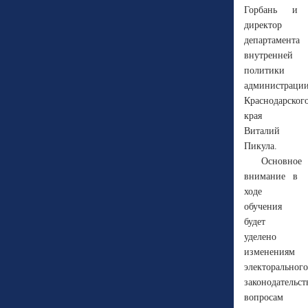
Горбань и
директор
департамента
внутренней
политики
администраци
Краснодарског
края
Виталий
Пикула.
Основное
внимание в
ходе
обучения
будет
уделено
изменениям
электорального
законодательст
вопросам