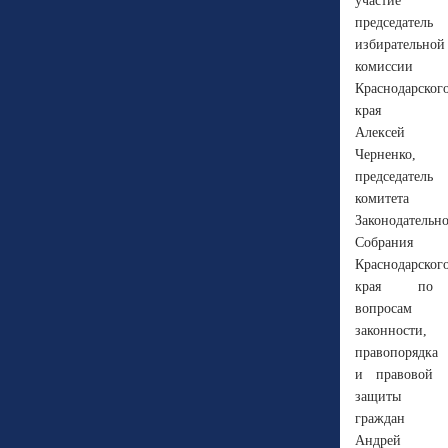
участие
председатель
избирательной
комиссии
Краснодарског
края
Алексей
Черненко,
председатель
комитета
Законодательн
Собрания
Краснодарског
края по
вопросам
законности,
правопорядка
и правовой
защиты
граждан
Андрей