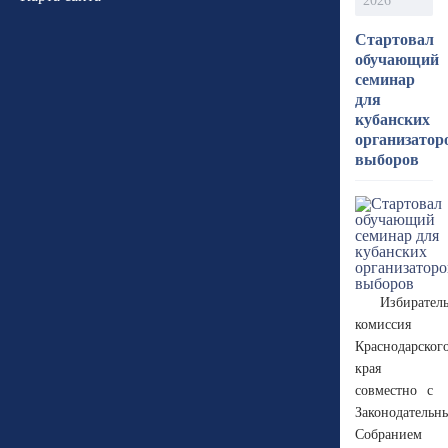
2026
Стартовал
обучающий
семинар
для
кубанских
организатор
выборов
Избирател
комиссия
Краснодарског
края
совместно с
Законодательн
Собранием