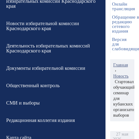
избирательных комиссий Краснодарского
Онлайн
края
трансляция
Обращение в
редакцию
Новости избирательной комиссии
сетевого
Краснодарского края
издания
Версия
для
Деятельность избирательных комиссий
слабовидящ
Краснодарского края
Главная
Документы избирательной комиссии
›
Новость
Стартовал
Общественный контроль
обучающий
семинар
для
СМИ и выборы
кубанских
организаторо
выборов
Редакционная коллегия издания
27 мая
Карта сайта