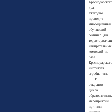
Краснодарског
края
ежегодно
проводит
многодневный
обучающий
семинар для
территориальн
избирательных
комиссий на
базе
Краснодарског
института
агробизнеса.
В
открытии
цикла
образовательн
мероприятий
приняли