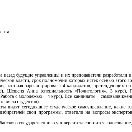
дента…
да назад будущие управленцы и их преподаватели разработали и
ческой власти, срок полномочий которых истек осенью этого го
я, которая зарегистрировала 4 кандидатов, претендующих на
с), Шешеня Анна (специальность «Политология», 3 курс), 
«Работа с молодежью», 4 курс). Все кандидаты – самовыдвиже
о числа студентов).
аты видят сегодняшнее студенческое самоуправление, какие 
 избирателей свои программы, ответили на вопросы эксперто
банского государственного университета состоится голосование, 