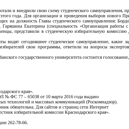
аботали и внедрили свою схему студенческого самоуправления, 
 этого года. Для организации и проведения выборов нового П
ующих на должность Главы студенческого самоуправления: Борд
, Гаряшина Екатерина (специальность «Организация работы с
женцы, представили в студенческую избирательную комиссию д
аты видят сегодняшнее студенческое самоуправление, какие 
 избирателей свои программы, ответили на вопросы эксперто
банского государственного университета состоится голосование, 
одарского края».
Л № ФС 77 – 65038 от 10 марта 2016 года выдано
ных технологий и массовых коммуникаций (Роскомнадзор).
ник обязательна. Для сайтов и страниц сети Интернет
Вестник избирательной комиссии Краснодарского края».
ции 262-78-66.