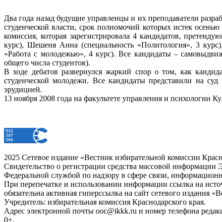
Два года назад будущие управленцы и их преподаватели разр
студенческой власти, срок полномочий которых истек осенью
комиссия, которая зарегистрировала 4 кандидатов, претенд
курс), Шешеня Анна (специальность «Политология», 3 курс)
«Работа с молодежью», 4 курс). Все кандидаты – самовыдви
общего числа студентов).
В ходе дебатов развернулся жаркий спор о том, как кандид
студенческой молодежи. Все кандидаты представили на суд
эрудицией.
13 ноября 2008 года на факультете управления и психологии Ку
2025 Сетевое издание «Вестник избирательной комиссии Красн
Свидетельство о регистрации средства массовой информации Э
Федеральной службой по надзору в сфере связи, информацион
При перепечатке и использовании информации ссылка на источ
обязательна активная гиперссылка на сайт сетевого издания «
Учредитель: избирательная комиссия Краснодарского края.
Адрес электронной почты ooc@ikkk.ru и номер телефона редак
0+.