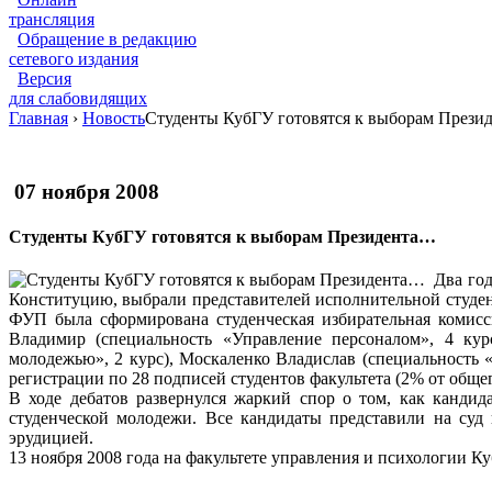
трансляция
Обращение в редакцию
сетевого издания
Версия
для слабовидящих
Главная
›
Новость
Студенты КубГУ готовятся к выборам Прези
07 ноября 2008
Студенты КубГУ готовятся к выборам Президента…
Два го
Конституцию, выбрали представителей исполнительной студен
ФУП была сформирована студенческая избирательная комисси
Владимир (специальность «Управление персоналом», 4 кур
молодежью», 2 курс), Москаленко Владислав (специальность 
регистрации по 28 подписей студентов факультета (2% от общег
В ходе дебатов развернулся жаркий спор о том, как кандид
студенческой молодежи. Все кандидаты представили на суд
эрудицией.
13 ноября 2008 года на факультете управления и психологии Ку