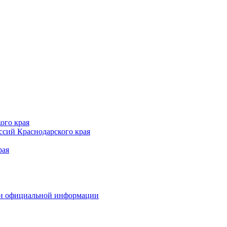
ого края
сий Краснодарского края
рая
 и официальной информации