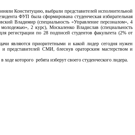
приняли Конституцию, выбрали представителей исполнительной
резидента ФУП была сформирована студенческая избирательная
овский Владимир (специальность «Управление персоналом», 4
 молодежью», 2 курс), Москаленко Владислав (специальность
ля регистрации по 28 подписей студентов факультета (2% от
задачи являются приоритетными и какой лидер сегодня нужен
в и представителей СМИ, блеснув ораторским мастерством и
в ходе которого ребята изберут своего студенческого лидера.