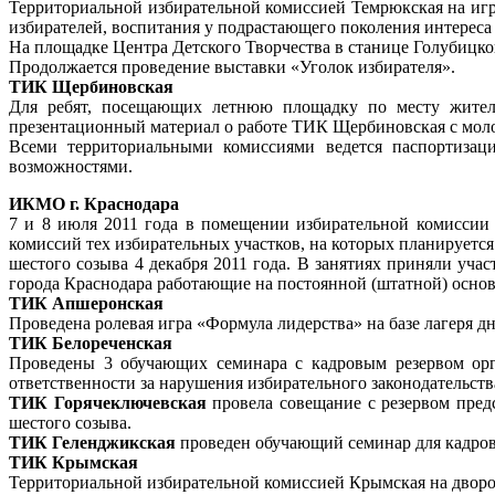
Территориальной избирательной комиссией Темрюкская на игр
избирателей, воспитания у подрастающего поколения интереса
На площадке Центра Детского Творчества в станице Голубицко
Продолжается проведение выставки «Уголок избирателя».
ТИК Щербиновская
Для ребят, посещающих летнюю площадку по месту жительс
презентационный материал о работе ТИК Щербиновская с мо
Всеми территориальными комиссиями ведется паспортизац
возможностями.
ИКМО г. Краснодара
7 и 8 июля 2011 года в помещении избирательной комиссии
комиссий тех избирательных участков, на которых планируе
шестого созыва 4 декабря 2011 года. В занятиях приняли уча
города Краснодара работающие на постоянной (штатной) основ
ТИК Апшеронская
Проведена ролевая игра «Формула лидерства» на базе лагеря д
ТИК Белореченская
Проведены 3 обучающих семинара с кадровым резервом орг
ответственности за нарушения избирательного законодательст
ТИК Горячеключевская
провела совещание с резервом пред
шестого созыва.
ТИК Геленджикская
проведен обучающий семинар для кадрово
ТИК Крымская
Территориальной избирательной комиссией Крымская на дворов