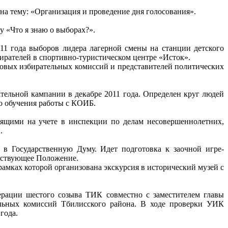
на тему: «Организация и проведение дня голосования».
 «Что я знаю о выборах?».
11 года выборов лидера лагерной смены на станции детского
ирателей в спортивно-туристическом центре «Исток».
ковых избирательных комиссий и представителей политических
ельной кампании в декабре 2011 года. Определен круг людей
о обучения работы с КОИБ.
оящими на учете в инспекции по делам несовершеннолетних,
.
в Государственную Думу. Идет подготовка к заочной игре-
етствующее Положение.
рамках которой организована экскурсия в исторический музей с
рации шестого созыва ТИК совместно с заместителем главы
ельных комиссий Тбилисского района. В ходе проверки УИК
года.