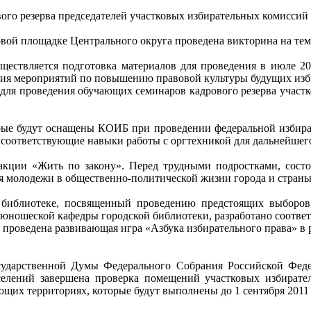
го резерва председателей участковых избирательных комиссий 
ой площадке Центрального округа проведена викторина на тему
ществляется подготовка материалов для проведения в июле 20
ения мероприятий по повышению правовой культуры будущих изб
 для проведения обучающих семинаров кадрового резерва участ
рые будут оснащены КОИБ при проведении федеральной избират
соответствующие навыки работы с оргтехникой для дальнейшег
акции «Жить по закону». Перед трудными подростками, сост
я молодежи в общественно-политической жизни города и страны
библиотеке, посвященный проведению предстоящих выборов 
й юношеской кафедры городской библиотеки, разработано соотв
 проведена развивающая игра «Азбука избирательного права» в 
сударственной Думы Федерального Собрания Российской Феде
селений завершена проверка помещений участковых избират
щих территориях, которые будут выполнены до 1 сентября 2011 