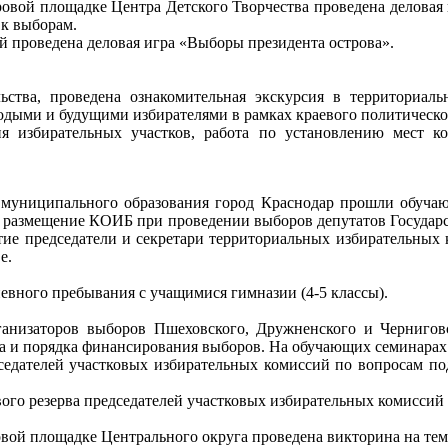
овой площадке Центра Детского Творчества проведена деловая
 к выборам.
й проведена деловая игра «Выборы президента острова».
тва, проведена ознакомительная экскурсия в территориаль
лодыми и будущими избирателями в рамках краевого политиче
ия избирательных участков, работа по установлению мест 
 муниципального образования город Краснодар прошли обучаю
тся размещение КОИБ при проведении выборов депутатов Госуда
стие председатели и секретари территориальных избирательных
е.
невного пребывания с учащимися гимназии (4-5 классы).
анизаторов выборов Пшеховского, Дружненского и Черниговс
ва и порядка финансирования выборов. На обучающих семинарах
седателей участковых избирательных комиссий по вопросам п
го резерва председателей участковых избирательных комиссий 
ой площадке Центрального округа проведена викторина на тему