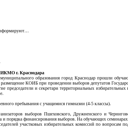
 информируют…
…
ИКМО г. Краснодара
 муниципального образования город Краснодар прошли обучаю
тся размещение КОИБ при проведении выборов депутатов Госуда
стие председатели и секретари территориальных избирательных
е.
невного пребывания с учащимися гимназии (4-5 классы).
анизаторов выборов Пшеховского, Дружненского и Черниговс
ва и порядка финансирования выборов. На обучающих семинарах
седателей участковых избирательных комиссий по вопросам п