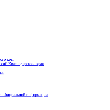
ого края
сий Краснодарского края
рая
 и официальной информации