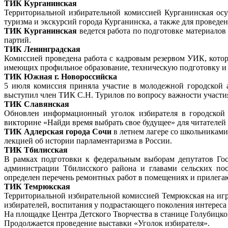
ТИК Курганинская
Территориальной избирательной комиссией Курганинская осу
туризма и экскурсий города Курганинска, а также для провед
ТИК Курганинская
ведется работа по подготовке материалов
партий.
ТИК Ленинградская
Комиссией проведена работа с кадровым резервом УИК, кото
имеющих профильное образование, техническую подготовку и 
ТИК Южная г. Новороссийска
5 июля комиссия приняла участие в молодежной городской 
выступил член ТИК С.Н. Турилов по вопросу важности участи
ТИК Славянская
Обновлен информационный уголок избирателя в городской 
викторине «Найди время выбрать свое будущее» для читателе
ТИК Адлерская города Сочи
в летнем лагере со школьниками
лекцией об истории парламентаризма в России.
ТИК Тбилисская
В рамках подготовки к федеральным выборам депутатов Го
администрации Тбилисского района и главами сельских по
определен перечень ремонтных работ в помещениях и прилегаю
ТИК Темрюкская
Территориальной избирательной комиссией Темрюкская на игр
избирателей, воспитания у подрастающего поколения интереса
На площадке Центра Детского Творчества в станице Голубицко
Продолжается проведение выставки «Уголок избирателя».