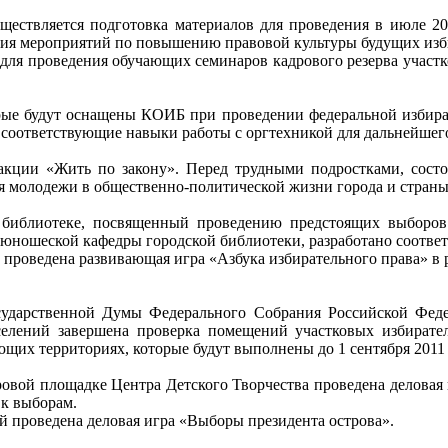
ществляется подготовка материалов для проведения в июле 20
ения мероприятий по повышению правовой культуры будущих изб
 для проведения обучающих семинаров кадрового резерва участ
рые будут оснащены КОИБ при проведении федеральной избират
соответствующие навыки работы с оргтехникой для дальнейшег
акции «Жить по закону». Перед трудными подростками, сост
я молодежи в общественно-политической жизни города и страны
библиотеке, посвященный проведению предстоящих выборов 
й юношеской кафедры городской библиотеки, разработано соотв
 проведена развивающая игра «Азбука избирательного права» в 
сударственной Думы Федерального Собрания Российской Феде
селений завершена проверка помещений участковых избират
щих территориях, которые будут выполнены до 1 сентября 2011 
овой площадке Центра Детского Творчества проведена деловая
 к выборам.
й проведена деловая игра «Выборы президента острова».