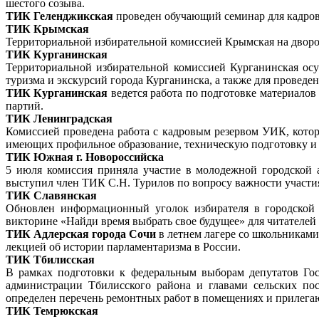
шестого созыва.
ТИК Геленджикская
проведен обучающий семинар для кадрово
ТИК Крымская
Территориальной избирательной комиссией Крымская на дворов
ТИК Курганинская
Территориальной избирательной комиссией Курганинская осу
туризма и экскурсий города Курганинска, а также для провед
ТИК Курганинская
ведется работа по подготовке материалов
партий.
ТИК Ленинградская
Комиссией проведена работа с кадровым резервом УИК, кото
имеющих профильное образование, техническую подготовку и 
ТИК Южная г. Новороссийска
5 июля комиссия приняла участие в молодежной городской 
выступил член ТИК С.Н. Турилов по вопросу важности участи
ТИК Славянская
Обновлен информационный уголок избирателя в городской 
викторине «Найди время выбрать свое будущее» для читателе
ТИК Адлерская города Сочи
в летнем лагере со школьниками
лекцией об истории парламентаризма в России.
ТИК Тбилисская
В рамках подготовки к федеральным выборам депутатов Го
администрации Тбилисского района и главами сельских по
определен перечень ремонтных работ в помещениях и прилегаю
ТИК Темрюкская