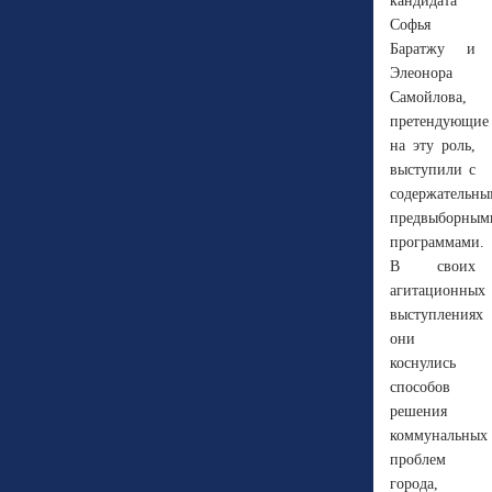
кандидата
Софья
Баратжу и
Элеонора
Самойлова,
претендующие
на эту роль,
выступили с
содержательн
предвыборным
программами.
В своих
агитационных
выступлениях
они
коснулись
способов
решения
коммунальных
проблем
города,