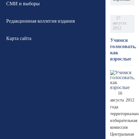
СМИ и выборы
17
Редакционная коллегия издания
августа
2012
Карта сайта
Учимся
голосовать,
как
взрослые
16
августа 2012
года
территориальн
избирательная
комиссия
Центральная