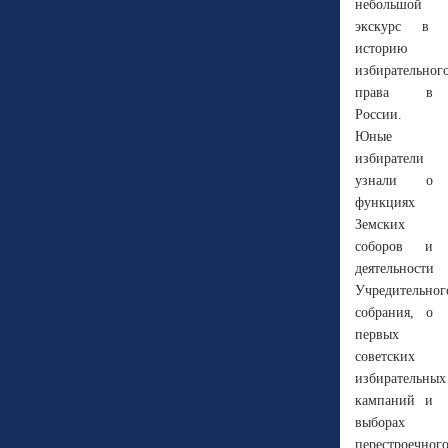
небольшой
экскурс в
историю
избирательног
права в
России.
Юные
избиратели
узнали о
функциях
Земских
соборов и
деятельности
Учредительног
собрания, о
первых
советских
избирательных
кампаний и
выборах
перестроечног