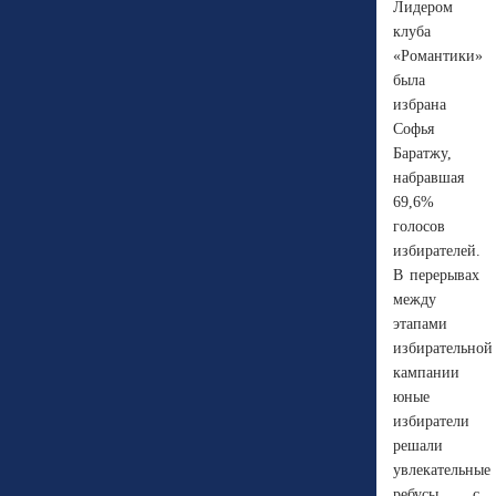
Лидером
клуба
«Романтики»
была
избрана
Софья
Баратжу,
набравшая
69,6%
голосов
избирателей.
В перерывах
между
этапами
избирательной
кампании
юные
избиратели
решали
увлекательные
ребусы с