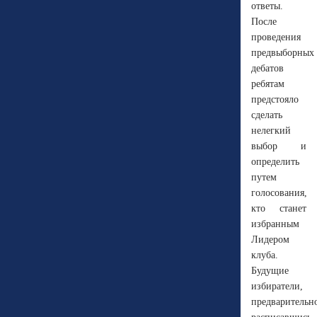
ответы.
После
проведения
предвыборных
дебатов
ребятам
предстояло
сделать
нелегкий
выбор и
определить
путем
голосования,
кто станет
избранным
Лидером
клуба.
Будущие
избиратели,
предварительн