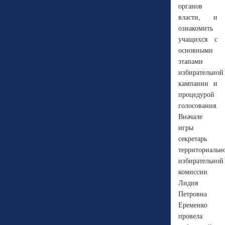
органов
власти, и
ознакомить
учащихся с
основными
этапами
избирательной
кампании и
процедурой
голосования.
Вначале
игры
секретарь
территориальн
избирательной
комиссии
Лидия
Петровна
Еременко
провела