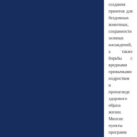
создания
приютов для
бездомных
животных,
сохранности
зеленых
насаждений,
а также
борьбы с
вредными
привычками
подростков
и
пропаганде
здорового
образа
жизни.
Многие
пункты
программ