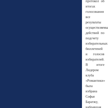
протокол об
итогах
голосования
все
результаты
осуществляемы
действий по
подсчету
избирательных
бюллетеней
и голосов
избирателей.
В итоге
Лидером
клуба
«Романтики»
была
избрана
Софья
Баратжу,
набравшая