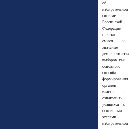
об
избирательной
системе
Российской
Федерации,
показать
смысл и
значение
демократическ
выборов как
основного
способа
формирования
органов
власти, и
ознакомить
учащихся с
основными
этапами
избирательной