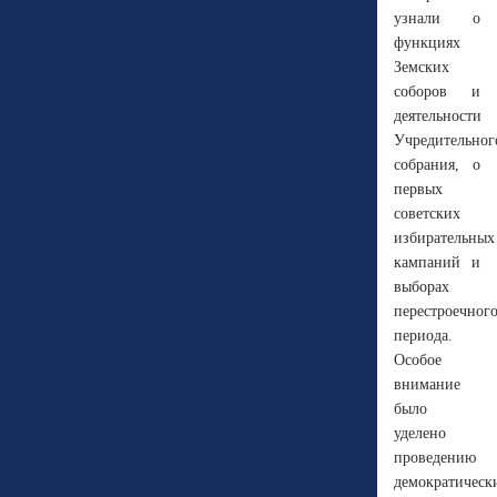
узнали о
функциях
Земских
соборов и
деятельности
Учредительног
собрания, о
первых
советских
избирательных
кампаний и
выборах
перестроечног
периода.
Особое
внимание
было
уделено
проведению
демократическ