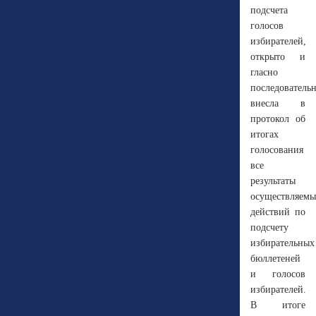
подсчета
голосов
избирателей,
открыто и
гласно
последователь
внесла в
протокол об
итогах
голосования
все
результаты
осуществляемы
действий по
подсчету
избирательных
бюллетеней
и голосов
избирателей.
В итоге