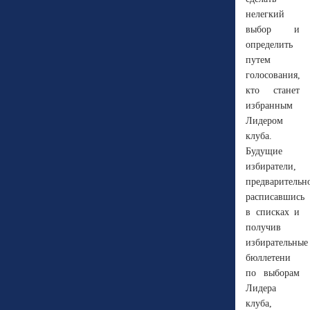
нелегкий
выбор и
определить
путем
голосования,
кто станет
избранным
Лидером
клуба.
Будущие
избиратели,
предварительн
расписавшись
в списках и
получив
избирательные
бюллетени
по выборам
Лидера
клуба,