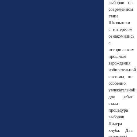
выборов на
современном
этапе.
Школьники
с интересом
ознакомились
с
историческим
прошлым
зарождения
избирательной
системы, но
особенно
увлекательной
для ребят
стала
процедура
выборов
Лидера
клуба. Два