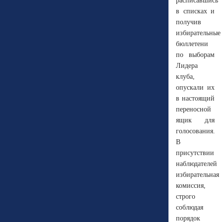
расписавшись
в списках и
получив
избирательные
бюллетени
по выборам
Лидера
клуба,
опускали их
в настоящий
переносной
ящик для
голосования.
В
присутствии
наблюдателей
избирательная
комиссия,
строго
соблюдая
порядок