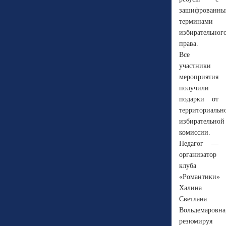
зашифрованн
терминами
избирательног
права.
Все
участники
мероприятия
получили
подарки от
территориальн
избирательной
комиссии.
Педагог —
организатор
клуба
«Романтики»
Халина
Светлана
Вольдемаровна
резюмируя