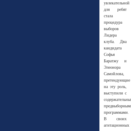
увлекательной
для ребят
стала
процедура
выборов
Лидера
клуба. Два
кандидата
Софья
Баратжу и
Элеонора
Самойлова,
претендующие
на эту роль,
выступили с
содержательн
предвыборным
программами.
В своих
агитационных