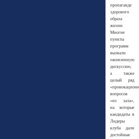
пропаганде
здорового
образа
жизни.
Многие
пункты
программ
вызвали
оживленную
дискуссию,
а также
целый ряд
«провокацион
вопросов
«из зала»,
на которые
кандидаты в
Лидеры
клуба дали
достойные