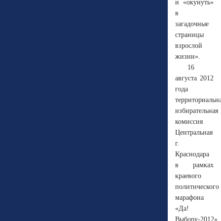
и «окунуть»
в
загадочные
страницы
взрослой
жизни».
16
августа 2012
года
территориальн
избирательная
комиссия
Центральная
г.
Краснодара
в рамках
краевого
политического
марафона
«Да!
Выбору-2012»,