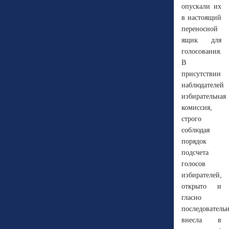
опускали их
в настоящий
переносной
ящик для
голосования.
В
присутствии
наблюдателей
избирательная
комиссия,
строго
соблюдая
порядок
подсчета
голосов
избирателей,
открыто и
гласно
последователь
внесла в