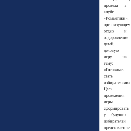
провела в
клубе
«Романтики»,
организующем
отдых и
оздоровление
детей,
деловую
игру на
тему:
«Готовимся
стать
избирателями»
Цель
проведения
игры –
сформировать
у будущих
избирателей
представление