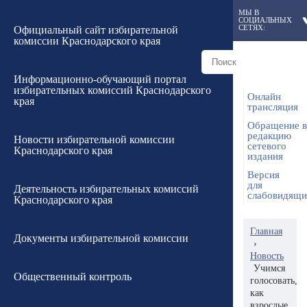
МЫ В
СОЦИАЛЬНЫХ
СЕТЯХ:
Официальный сайт избирательной
комиссии Краснодарского края
Информационно-обучающий портал
избирательных комиссий Краснодарского
Онлайн
края
трансляция
Обращение в
редакцию
Новости избирательной комиссии
сетевого
Краснодарского края
издания
Версия
для
Деятельность избирательных комиссий
слабовидящ
Краснодарского края
Главная
Документы избирательной комиссии
›
Новость
Учимся
Общественный контроль
голосовать,
как
взрослые