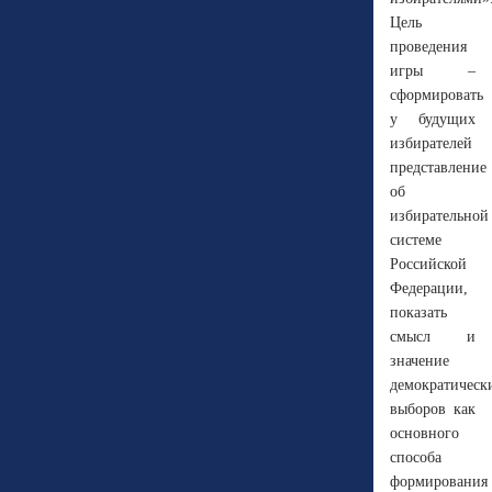
Цель
проведения
игры –
сформировать
у будущих
избирателей
представление
об
избирательной
системе
Российской
Федерации,
показать
смысл и
значение
демократическ
выборов как
основного
способа
формирования