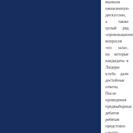
вызвали
оживленную
дискуссию,
а также
целый ряд
«провокацион
вопросов
«из зала»,
на которые
кандидаты в
Лидеры
клуба дали
достойные
ответы.
После
проведения
предвыборных
дебатов
ребятам
предстояло
сделать