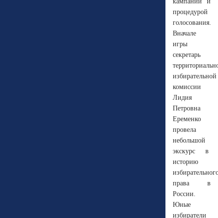
кампании и
процедурой
голосования.
Вначале
игры
секретарь
территориальн
избирательной
комиссии
Лидия
Петровна
Еременко
провела
небольшой
экскурс в
историю
избирательног
права в
России.
Юные
избиратели