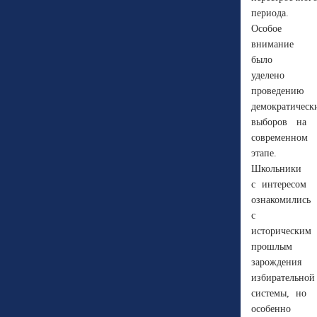
периода.
Особое
внимание
было
уделено
проведению
демократическ
выборов на
современном
этапе.
Школьники
с интересом
ознакомились
с
историческим
прошлым
зарождения
избирательной
системы, но
особенно