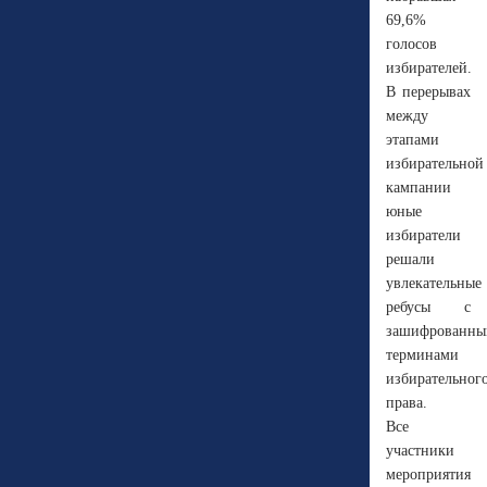
69,6%
голосов
избирателей.
В перерывах
между
этапами
избирательной
кампании
юные
избиратели
решали
увлекательные
ребусы с
зашифрованн
терминами
избирательног
права.
Все
участники
мероприятия