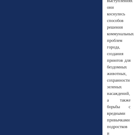
выступлениях
они
коснулись
способов
решения
коммунальных
проблем
города,
создания
приютов для
бездомных
животных,
сохранности
зеленых
насаждений,
а также
борьбы с
вредными
привычками
подростков
и