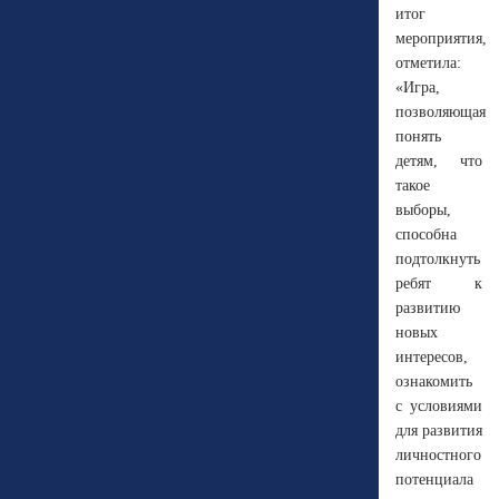
итог
мероприятия,
отметила:
«Игра,
позволяющая
понять
детям, что
такое
выборы,
способна
подтолкнуть
ребят к
развитию
новых
интересов,
ознакомить
с условиями
для развития
личностного
потенциала