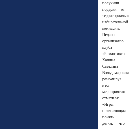
получили
подарки от
территориальн
избирательной
комиссии.
Педагог —
организатор
клуба
«Романтики»
Халина
Светлана
Вольдемаровна
резюмируя
итог
мероприятия,
отметила:
«Игра,
позволяющая
понять
детям, что