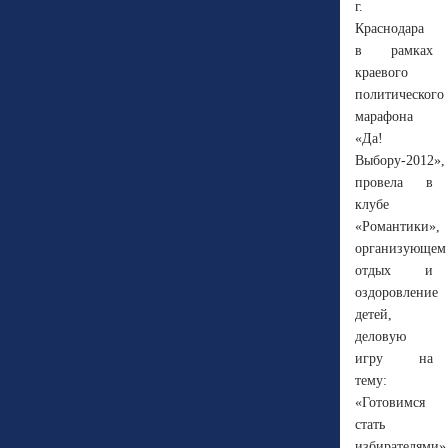
г.
Краснодара
в рамках
краевого
политического
марафона
«Да!
Выбору-2012»,
провела в
клубе
«Романтики»,
организующем
отдых и
оздоровление
детей,
деловую
игру на
тему:
«Готовимся
стать
избирателями»