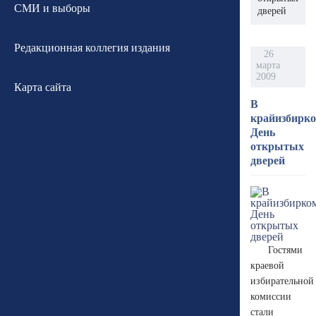
СМИ и выборы
дверей
Редакционная коллегия издания
26
марта
2009
Карта сайта
В
крайизбирк
День
открытых
дверей
Гостями
краевой
избирательной
комиссии
стали