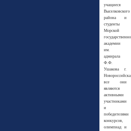
учащиеся
Выселковского
района и
студенты
Морской
государственн
академии
им.
адмирала
Ф.Ф.
Ушакова г.
Новороссийска
все они
являются
активными
участниками
и
победителями
конкурсов,
олимпиад и