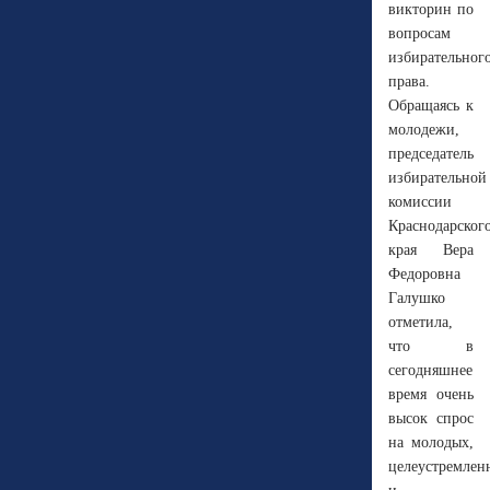
викторин по
вопросам
избирательног
права.
Обращаясь к
молодежи,
председатель
избирательной
комиссии
Краснодарског
края Вера
Федоровна
Галушко
отметила,
что в
сегодняшнее
время очень
высок спрос
на молодых,
целеустремлен