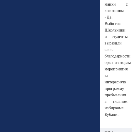
майки с
логотипом
«Да!
Выбо.ru».
Школьники
и студенты
выразили
слова
благодарности
организаторам
мероприятия
за
интересную
программу
пребывания
в главном
избиркоме
Кубани.