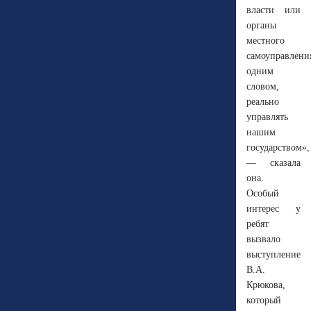
власти или
органы
местного
самоуправлени
одним
словом,
реально
управлять
нашим
государством»,
— сказала
она.
Особый
интерес у
ребят
вызвало
выступление
В.А.
Крюкова,
который