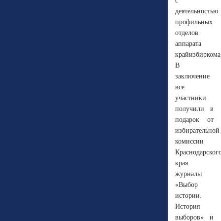
с
деятельностью
профильных
отделов
аппарата
крайизбиркома
В
заключение
все
участники
получили в
подарок от
избирательной
комиссии
Краснодарског
края
журналы
«Выбор
истории.
История
выборов» и