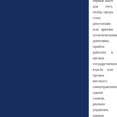
первые шаги
для того,
чтобы завтра
стать
депутатами
или яркими
политическим
деятелями,
прийти
работать в
органы
государственн
власти или
органы
местного
самоуправлени
одним
словом,
реально
управлять
нашим