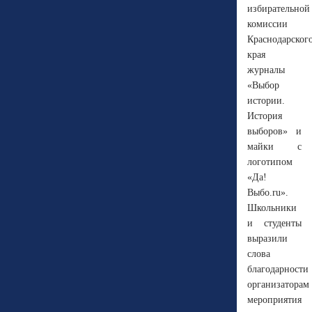
избирательной
комиссии
Краснодарског
края
журналы
«Выбор
истории.
История
выборов» и
майки с
логотипом
«Да!
Выбо.ru».
Школьники
и студенты
выразили
слова
благодарности
организаторам
мероприятия