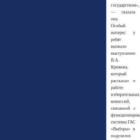
государством»,
— сказала
она.
Особый
интерес у
ребят
вызвало
выступление
В.А.
Крюкова,
который
рассказал о
работе
избирательных
комиссий,
связанной с
функциониров
системы ГАС
«Выборы» и
поделился