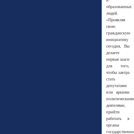
и
образованных
людей.
«Проявляя
свою
гражданскую
инициативу
сегодня, Вы
делаете
первые шаги
для того,
чтобы завтра
стать
депутатами
или яркими
политическим
деятелями,
прийти
работать в
органы
государственн