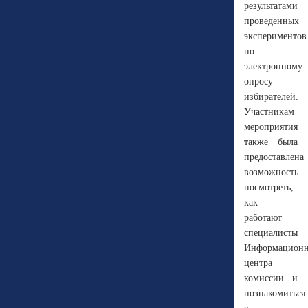
результатами
проведенных
экспериментов
по
электронному
опросу
избирателей.
Участникам
мероприятия
также была
предоставлена
возможность
посмотреть,
как
работают
специалисты
Информационн
центра
комиссии и
познакомиться