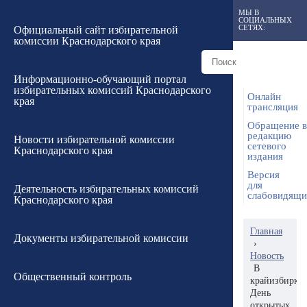
МЫ В
СОЦИАЛЬНЫХ
СЕТЯХ:
Официальный сайт избирательной
комиссии Краснодарского края
Информационно-обучающий портал
избирательных комиссий Краснодарского
Онлайн
края
трансляция
Обращение в
редакцию
Новости избирательной комиссии
сетевого
Краснодарского края
издания
Версия
для
Деятельность избирательных комиссий
слабовидящ
Краснодарского края
Главная
Документы избирательной комиссии
›
Новость
В
Общественный контроль
крайизбирко
День
открытых