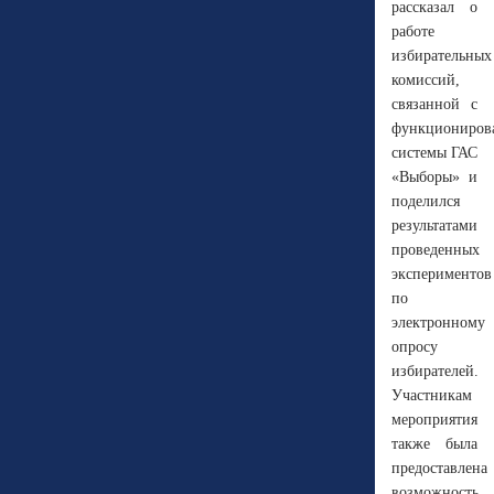
рассказал о
работе
избирательных
комиссий,
связанной с
функциониров
системы ГАС
«Выборы» и
поделился
результатами
проведенных
экспериментов
по
электронному
опросу
избирателей.
Участникам
мероприятия
также была
предоставлена
возможность