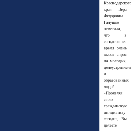
Краснодарског
края Вера
Федоровна
Галушко
отметила,
что в
сегодняшнее
время очень
высок спрос
на молодых,
целеустремлен
и
образованных
людей.
«Проявляя
свою
гражданскую
инициативу
сегодня, Вы
делаете