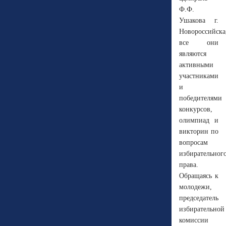
Ф.Ф.
Ушакова г.
Новороссийска
все они
являются
активными
участниками
и
победителями
конкурсов,
олимпиад и
викторин по
вопросам
избирательног
права.
Обращаясь к
молодежи,
председатель
избирательной
комиссии