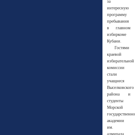
за
интересную
программу
пребывания
в главном
избиркоме
Кубани.
Гостями
краевой
избирательной
комиссии
стали
учащиеся
Выселковского
района и
студенты
Морской
государственн
академии
им.
адмирала