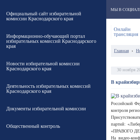
МЫ В СОЦИАЛ
Официальный сайт избирательной
комиссии Краснодарского края
Онлайн
трансляция
Информационно-обучающий портал
избирательных комиссий Краснодарского
края
Главная
›
Н
Новости избирательной комиссии
Краснодарского края
30 ноября 2
В крайизбир
Деятельность избирательных комиссий
Краснодарского края
Российской Фе
Документы избирательной комиссии
контроля реги
Присутствоват
партий: «Либе
Общественный контроль
«ПРАВОГО ДЕЛА
На видео-конф