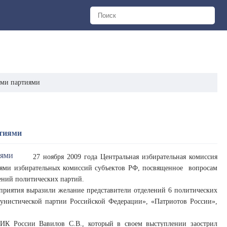
ими партиями
ртиями
27 ноября 2009 года Центральная избирательная комиссия
лями избирательных комиссий субъектов РФ, посвященное вопросам
ений политических партий.
оприятия выразили желание представители отделений 6 политических
нистической партии Российской Федерации», «Патриотов России»,
ЦИК России Вавилов С.В., который в своем выступлении заострил