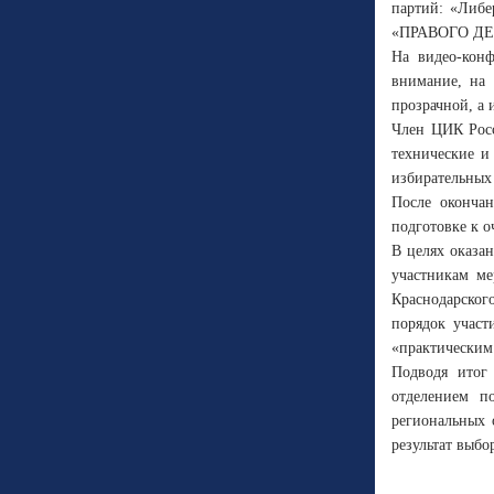
партий: «Либе
«ПРАВОГО ДЕЛА
На видео-конф
внимание, на 
прозрачной, а
Член ЦИК Росс
технические и
избирательных
После окончан
подготовке к о
В целях оказа
участникам ме
Краснодарског
порядок участ
«практическим
Подводя итог 
отделением п
региональных 
результат выбо