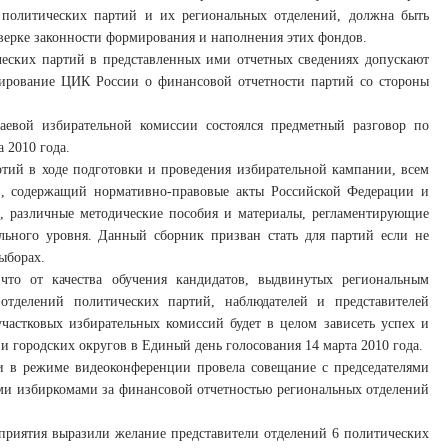
 политических партий и их региональных отделений, должна быть
верке законности формирования и наполнения этих фондов.
ческих партий в представленных ими отчетных сведениях допускают
мирование ЦИК России о финансовой отчетности партий со стороны
аевой избирательной комиссии состоялся предметный разговор по
 2010 года.
тий в ходе подготовки и проведения избирательной кампании, всем
в, содержащий нормативно-правовые акты Российской Федерации и
й, различные методические пособия и материалы, регламентирующие
льного уровня. Данный сборник призван стать для партий если не
ыборах.
 что от качества обучения кандидатов, выдвинутых региональным
отделений политических партий, наблюдателей и представителей
частковых избирательных комиссий будет в целом зависеть успех и
и городских округов в Единый день голосования 14 марта 2010 года.
и в режиме видеоконференции провела совещание с председателями
ми избиркомами за финансовой отчетностью региональных отделений
оприятия выразили желание представители отделений 6 политических