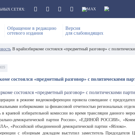
ЬНЫХ СЕТЯХ:
Обращение в редакцию
Версия
сетевого издания
для слабовидящих
овость
В крайизбиркоме состоялся «предметный разговор» с политическ
009
коме состоялся «предметный разговор» с политическими па
дерации в режиме видеоконференции провела совещание с председате
ональными избиркомами за финансовой отчетностью региональных отдел
ь в краевой избирательной комиссии во время трансляции данного мер
рально-демократической партии России», «ЕДИНОЙ РОССИИ», «Комму
», «Российской объединенной демократической партии «Яблоко».
еренции с обзорным докладом выступил заместитель Председателя 