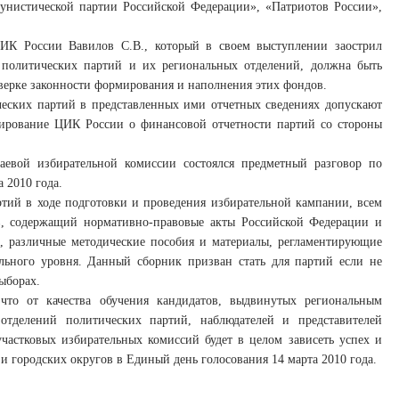
нистической партии Российской Федерации», «Патриотов России»,
ЦИК России Вавилов С.В., который в своем выступлении заострил
 политических партий и их региональных отделений, должна быть
верке законности формирования и наполнения этих фондов.
ческих партий в представленных ими отчетных сведениях допускают
мирование ЦИК России о финансовой отчетности партий со стороны
аевой избирательной комиссии состоялся предметный разговор по
 2010 года.
тий в ходе подготовки и проведения избирательной кампании, всем
в, содержащий нормативно-правовые акты Российской Федерации и
й, различные методические пособия и материалы, регламентирующие
льного уровня. Данный сборник призван стать для партий если не
ыборах.
 что от качества обучения кандидатов, выдвинутых региональным
отделений политических партий, наблюдателей и представителей
частковых избирательных комиссий будет в целом зависеть успех и
и городских округов в Единый день голосования 14 марта 2010 года.