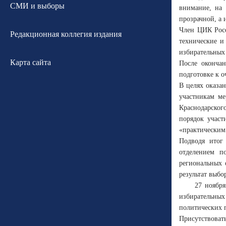
СМИ и выборы
внимание, на 
прозрачной, а
Член ЦИК Росс
Редакционная коллегия издания
технические и
избирательных
Карта сайта
После окончан
подготовке к о
В целях оказа
участникам ме
Краснодарског
порядок участ
«практическим
Подводя итог 
отделением п
региональных 
результат выбо
27 ноября
избирательных
политических 
Присутствоват