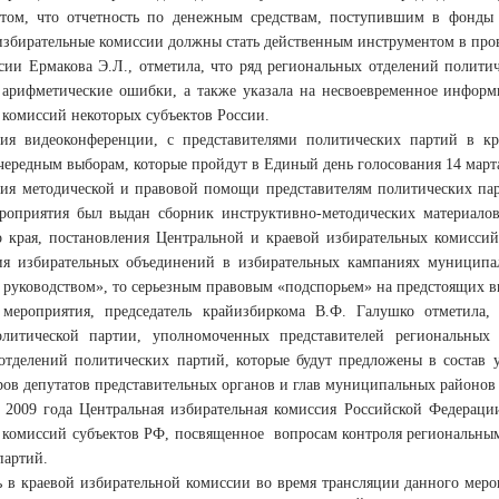
том, что отчетность по денежным средствам, поступившим в фонды
 избирательные комиссии должны стать действенным инструментом в про
ии Ермакова Э.Л., отметила, что ряд региональных отделений полити
 арифметические ошибки, а также указала на несвоевременное инфор
 комиссий некоторых субъектов России.
ия видеоконференции, с представителями политических партий в кр
чередным выборам, которые пройдут в Единый день голосования 14 марта
ния методической и правовой помощи представителям политических пар
роприятия был выдан сборник инструктивно-методических материало
о края, постановления Центральной и краевой избирательных комисси
ия избирательных объединений в избирательных кампаниях муниципа
 руководством», то серьезным правовым «подспорьем» на предстоящих в
мероприятия, председатель крайизбиркома В.Ф. Галушко отметила,
олитической партии, уполномоченных представителей региональных 
отделений политических партий, которые будут предложены в состав у
ров депутатов представительных органов и глав муниципальных районов 
 2009 года Центральная избирательная комиссия Российской Федераци
 комиссий субъектов РФ, посвященное вопросам контроля региональны
партий.
ь в краевой избирательной комиссии во время трансляции данного мер