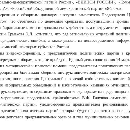
рально-демократической партии России», «ЕДИНОЙ РОССИИ», «Комму
», «Российской объединенной демократической партии «Яблоко».
еренции с обзорным докладом выступил заместитель Председателя 
том, что отчетность по денежным средствам, поступившим в фонды
 избирательные комиссии должны стать действенным инструментом в про
ии Ермакова Э.Л., отметила, что ряд региональных отделений полити
 арифметические ошибки, а также указала на несвоевременное инфор
 комиссий некоторых субъектов России.
ия видеоконференции, с представителями политических партий в кр
чередным выборам, которые пройдут в Единый день голосования 14 марта
ния методической и правовой помощи представителям политических пар
роприятия был выдан сборник инструктивно-методических материало
о края, постановления Центральной и краевой избирательных комисси
ия избирательных объединений в избирательных кампаниях муниципа
 руководством», то серьезным правовым «подспорьем» на предстоящих в
мероприятия, председатель крайизбиркома В.Ф. Галушко отметила,
олитической партии, уполномоченных представителей региональных 
отделений политических партий, которые будут предложены в состав у
ров депутатов представительных органов и глав муниципальных районов 