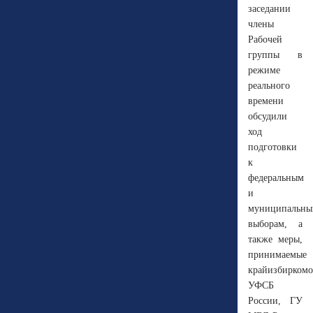
заседании
члены
Рабочей
группы в
режиме
реального
времени
обсудили
ход
подготовки
к
федеральным
и
муниципальн
выборам, а
также меры,
принимаемые
крайизбиркомо
УФСБ
России, ГУ