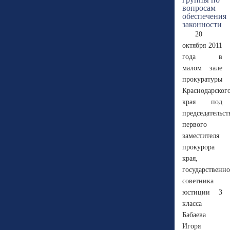
20
октября 2011
года в
малом зале
прокуратуры
Краснодарског
края под
председательс
первого
заместителя
прокурора
края,
государственно
советника
юстиции 3
класса
Бабаева
Игоря