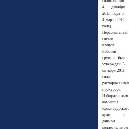
голосования
4 декабря
2011 года и
4 марта 2012
года).
Персональный
состав
членов
Рабочей
группы был
утвержден 5
октября 2011
года
распоряжение
прокурора.
Избирательная
комиссия
Краснодарског
края в
данном
коллегиальном