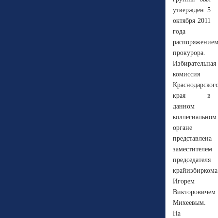
утвержден 5
октября 2011
года
распоряжение
прокурора.
Избирательная
комиссия
Краснодарског
края в
данном
коллегиальном
органе
представлена
заместителем
председателя
крайизбиркома
Игорем
Викторовичем
Михеевым.
На