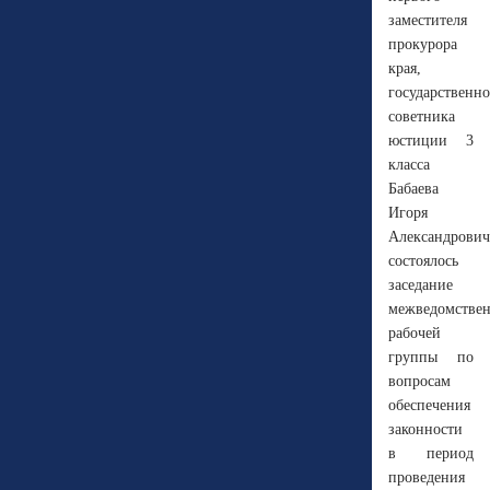
заместителя
прокурора
края,
государственно
советника
юстиции 3
класса
Бабаева
Игоря
Александрович
состоялось
заседание
межведомстве
рабочей
группы по
вопросам
обеспечения
законности
в период
проведения