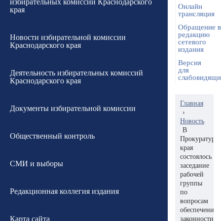
избирательных комиссий Краснодарского
Онлайн
края
трансляция
Обращение в
редакцию
Новости избирательной комиссии
сетевого
Краснодарского края
издания
Версия
для
Деятельность избирательных комиссий
слабовидящ
Краснодарского края
Главная
Документы избирательной комиссии
›
Новость
В
Общественный контроль
Прокуратуре
края
состоялось
СМИ и выборы
заседание
рабочей
группы
Редакционная коллегия издания
по
вопросам
обеспечения
Карта сайта
законности