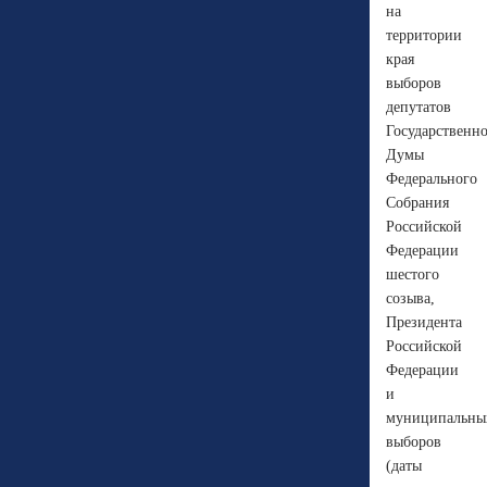
на
территории
края
выборов
депутатов
Государственн
Думы
Федерального
Собрания
Российской
Федерации
шестого
созыва,
Президента
Российской
Федерации
и
муниципальны
выборов
(даты