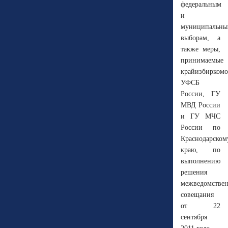
федеральным
и
муниципальн
выборам, а
также меры,
принимаемые
крайизбиркомо
УФСБ
России, ГУ
МВД России
и ГУ МЧС
России по
Краснодарском
краю, по
выполнению
решения
межведомстве
совещания
от 22
сентября