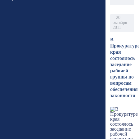
20
октября
2011
В
Прокуратур
края
состоялось
заседание
рабочей
группы по
вопросам
обеспечения
законности