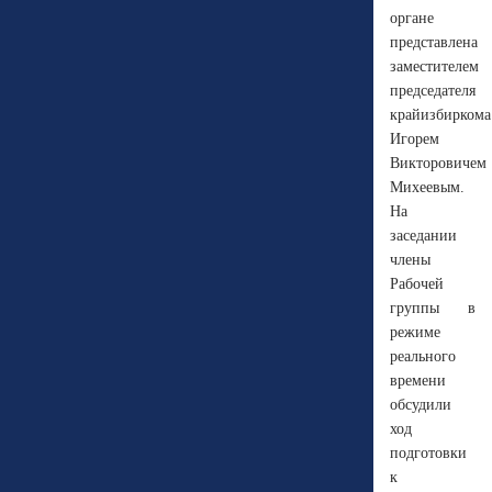
органе
представлена
заместителем
председателя
крайизбиркома
Игорем
Викторовичем
Михеевым.
На
заседании
члены
Рабочей
группы в
режиме
реального
времени
обсудили
ход
подготовки
к