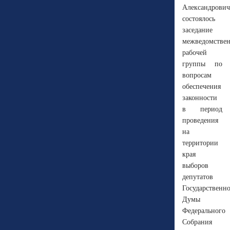
Александрович
состоялось
заседание
межведомстве
рабочей
группы по
вопросам
обеспечения
законности
в период
проведения
на
территории
края
выборов
депутатов
Государственн
Думы
Федерального
Собрания