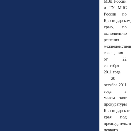
МВД России
и ГУ МЧС
России по
Краснодарском
краю, по
выполнению
решения
межведомстве
совещания
от 22
сентября
2011 года.
20
октября 2011
года в
малом зале
прокуратуры
Краснодарског
края под
председательс
первого