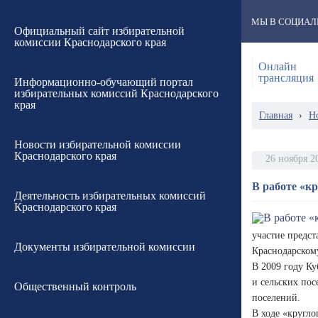
МЫ В СОЦИАЛ
Официальный сайт избирательной
комиссии Краснодарского края
Онлайн
трансляция
Информационно-обучающий портал
избирательных комиссий Краснодарского
края
Главная
›
Н
Новости избирательной комиссии
Краснодарского края
26 ноября 2
В работе «к
Деятельность избирательных комиссий
Краснодарского края
участие предс
Документы избирательной комиссии
Краснодарском
В 2009 году К
и сельских пос
Общественный контроль
поселений.
В ходе «кругло