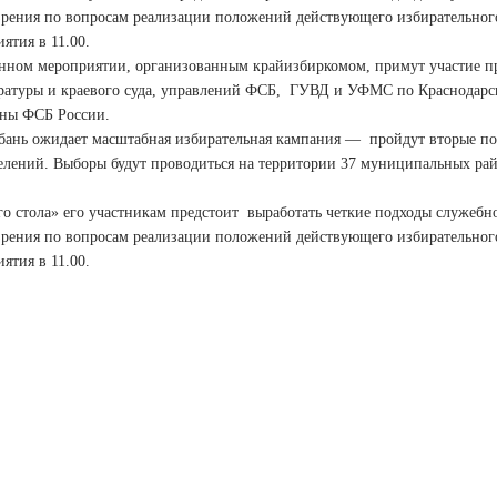
зрения по вопросам реализации положений действующего избирательного
ятия в 11.00.
нном мероприятии, организованным крайизбиркомом, примут участие пр
ратуры и краевого суда, управлений ФСБ, ГУВД и УФМС по Краснодарс
аны ФСБ России.
убань ожидает масштабная избирательная кампания — пройдут вторые по 
елений. Выборы будут проводиться на территории 37 муниципальных райо
го стола» его участникам предстоит выработать четкие подходы служеб
зрения по вопросам реализации положений действующего избирательного
ятия в 11.00.