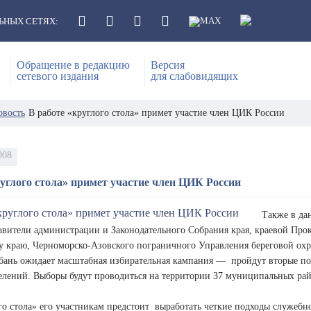
ЬНЫХ СЕТЯХ:
Обращение в редакцию
Версия
сетевого издания
для слабовидящих
овость
В работе «круглого стола» примет участие член ЦИК России
008
руглого стола» примет участие член ЦИК России
Также в да
тавители администрации и Законодательного Собрания края, краевой Пр
у краю, Черноморско-Азовского пограничного Управления береговой ох
убань ожидает масштабная избирательная кампания — пройдут вторые по 
елений. Выборы будут проводиться на территории 37 муниципальных райо
го стола» его участникам предстоит выработать четкие подходы служеб