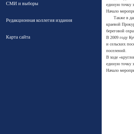
СМИ и выборы
единую точку 
Начало меропри
Также в да
Редакционная коллегия издания
краевой Проку
береговой охр
Карта сайта
В 2009 году К
и сельских пос
поселений.
В ходе «кругло
единую точку 
Начало меропри