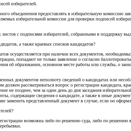
исей избирателей.
льного объединения предоставлять в избирательную комиссию з
вляемых избирательной комиссии для проверки подписей избира
 листов с подписями избирателей, собранными в поддержку выд
дидатов, а также краевых списков кандидатов?
датов осуществляется при наличии всех документов, необходимы
рации, попадают не только заявление о согласии баллотироватьс
ия об образовании, основном месте работы или службы, о занима
ленных документов неполноту сведений о кандидатах или несоб
ром должен рассматриваться вопрос о регистрации кандидата, кра
ие не позднее, чем за один день до дня заседания избирательно
енты, содержащие сведения о кандидате, а также в иные докуме
аве заменить представленный документ в случае, если он оформ
телей?
регистрации возможна либо по решению суда, либо по решению 
еребьевки.