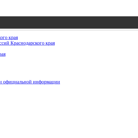
ого края
сий Краснодарского края
рая
 и официальной информации