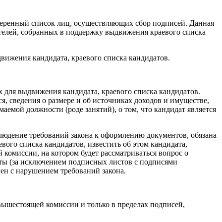
аверенный список лиц, осуществляющих сбор подписей. Данная
телей, собранных в поддержку выдвижения краевого списка
вижения кандидата, краевого списка кандидатов.
х для выдвижения кандидата, краевого списка кандидатов.
я, сведения о размере и об источниках доходов и имуществе,
емой должности (роде занятий), о том, что кандидат является
людение требований закона к оформлению документов, обязана
евого списка кандидатов, известить об этом кандидата,
й комиссии, на котором будет рассматриваться вопрос о
нты (за исключением подписных листов с подписями
лен с нарушением требований закона.
вышестоящей комиссии и только в пределах подписей,