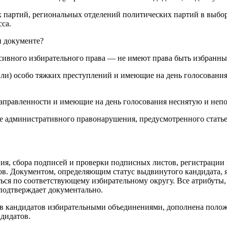
 партий, региональных отделений политических партий в выбор
са.
и документе?
сивного избирательного права — не имеют права быть избранн
ли) особо тяжких преступлений и имеющие на день голосования
аправленности и имеющие на день голосования неснятую и непо
 административного правонарушения, предусмотренного статье
ия, сбора подписей и проверки подписных листов, регистрации 
ов.
Документом, определяющим статус выдвинутого кандидата, явл
ься по соответствующему избирательному округу. Все атрибуты, 
 подтверждает документально.
в кандидатов избирательными объединениями, дополнена положе
дидатов.