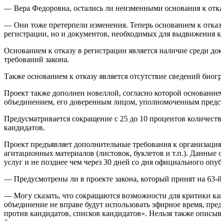
— Вера Федоровна, остались ли неизменными основания к отка
— Они тоже претерпели изменения. Теперь основанием к отказу
регистрации, но и документов, необходимых для выдвижения к
Основанием к отказу в регистрации является наличие среди д
требований закона.
Также основанием к отказу является отсутствие сведений биог
Проект также дополнен новеллой, согласно которой основание
объединением, его доверенным лицом, уполномоченным предс
Предусматривается сокращение с 25 до 10 процентов количест
кандидатов.
Проект предъявляет дополнительные требования к организац
агитационных материалов (листовок, буклетов и т.п.). Данные
услуг и не позднее чем через 30 дней со дня официального о
— Предусмотрены ли в проекте закона, который принят на 63-й 
— Могу сказать, что сокращаются возможности для критики к
объединение не вправе будут использовать эфирное время, пр
против кандидатов, списков кандидатов». Нельзя также описыв