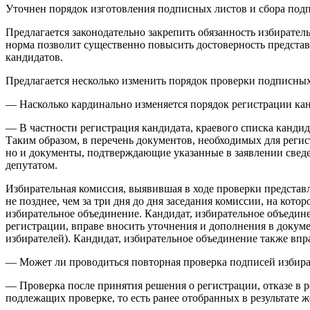
Уточнен порядок изготовления подписных листов и сбора подп
Предлагается законодательно закрепить обязанность избирате
норма позволит существенно повысить достоверность предста
кандидатов.
Предлагается несколько изменить порядок проверки подписных
— Насколько кардинально изменяется порядок регистрации кан
— В частности регистрация кандидата, краевого списка канди
Таким образом, в перечень документов, необходимых для регист
но и документы, подтверждающие указанные в заявлении сведен
депутатом.
Избирательная комиссия, выявившая в ходе проверки представ
не позднее, чем за три дня до дня заседания комиссии, на кото
избирательное объединение. Кандидат, избирательное объединен
регистрации, вправе вносить уточнения и дополнения в докум
избирателей). Кандидат, избирательное объединение также впр
— Может ли проводиться повторная проверка подписей избира
— Проверка после принятия решения о регистрации, отказе в 
подлежащих проверке, то есть ранее отобранных в результате ж