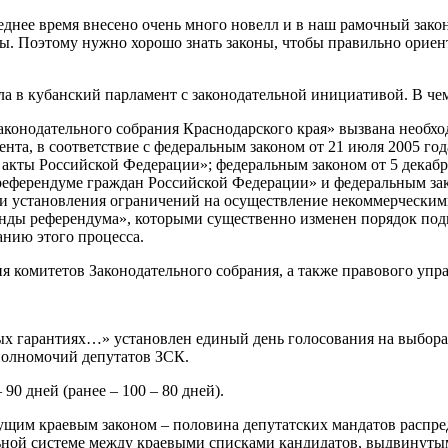
леднее время внесено очень много новелл и в наш рамочный зако
ы. Поэтому нужно хорошо знать законы, чтобы правильно ориен
а в кубанский парламент с законодательной инициативой. В чем
аконодательного собрания Краснодарского края» вызвана необхо
та, в соответствие с федеральным законом от 21 июля 2005 го
акты Российской Федерации»; федеральным законом от 5 декабр
 референдуме граждан Российской Федерации» и федеральным зак
ти установления ограничений на осуществление некоммерчески
нды референдума», которыми существенно изменен порядок подг
нию этого процесса.
 комитетов Законодательного собрания, а также правового упр
х гарантиях…» установлен единый день голосования на выборах
 полномочий депутатов ЗСК.
0 дней (ранее – 100 – 80 дней).
щим краевым законом – половина депутатских мандатов распре
ьной системе между краевыми списками кандидатов, выдвинут