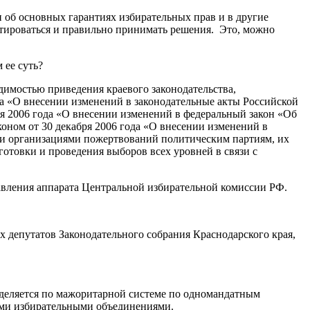
н об основных гарантиях избирательных прав и в другие
тироваться и правильно принимать решения.
Это, можно
 ее суть?
димостью приведения краевого законодательства,
да «О внесении изменений в законодательные акты Российской
я 2006 года «О внесении изменений в федеральный закон «Об
оном от 30 декабря 2006 года «О внесении изменений в
ми организациями пожертвований политическим партиям, их
отовки и проведения выборов всех уровней в связи с
авления аппарата Центральной избирательной комиссии РФ.
 депутатов Законодательного собрания Краснодарского края,
деляется по мажоритарной системе по одномандатным
ыми избирательными объединениями.