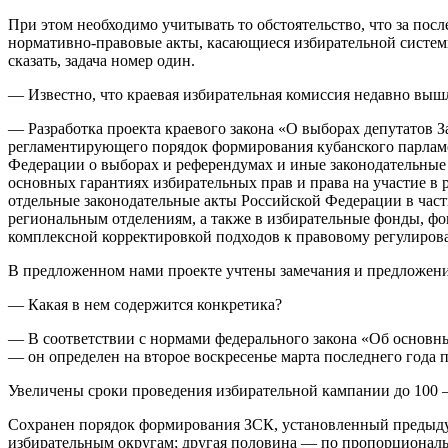
При этом необходимо учитывать то обстоятельство, что за пос
нормативно-правовые акты, касающиеся избирательной систем
сказать, задача номер один.
— Известно, что краевая избирательная комиссия недавно вышл
— Разработка проекта краевого закона «О выборах депутатов З
регламентирующего порядок формирования кубанского парламен
Федерации о выборах и референдумах и иные законодательные 
основных гарантиях избирательных прав и права на участие в
отдельные законодательные акты Российской Федерации в час
региональным отделениям, а также в избирательные фонды, фо
комплексной корректировкой подходов к правовому регулирова
В предложенном нами проекте учтены замечания и предложения
— Какая в нем содержится конкретика?
— В соответствии с нормами федерального закона «Об основны
— он определен на второе воскресенье марта последнего года
Увеличены сроки проведения избирательной кампании до 100 – 9
Сохранен порядок формирования ЗСК, установленный предыду
избирательным округам; другая половина — по пропорционал