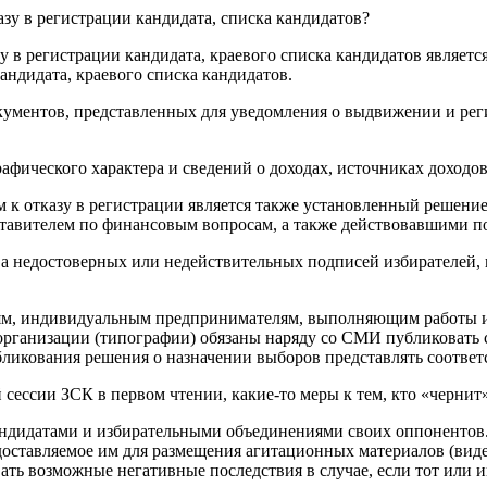
зу в регистрации кандидата, списка кандидатов?
 в регистрации кандидата, краевого списка кандидатов является
андидата, краевого списка кандидатов.
окументов, представленных для уведомления о выдвижении и ре
рафического характера и сведений о доходах, источниках доходо
м к отказу в регистрации является также установленный решени
тавителем по финансовым вопросам, а также действовавшими п
ва недостоверных или недействительных подписей избирателей, 
иям, индивидуальным предпринимателям, выполняющим работы 
 организации (типографии) обязаны наряду со СМИ публиковать 
публикования решения о назначении выборов представлять соотв
сессии ЗСК в первом чтении, какие-то меры к тем, кто «чернит» 
андидатами и избирательными объединениями своих оппонентов
едоставляемое им для размещения агитационных материалов (вид
ать возможные негативные последствия в случае, если тот или и