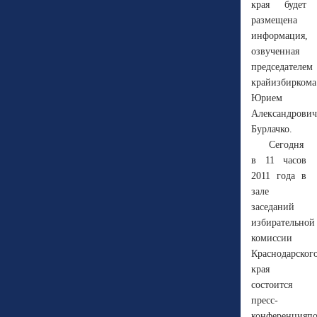
края будет
размещена
информация,
озвученная
председателем
крайизбиркома
Юрием
Александрови
Бурлачко.
Сегодня
в 11 часов
2011 года в
зале
заседаний
избирательной
комиссии
Краснодарског
края
состоится
пресс-
конференцияп