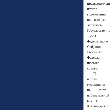
предварительн
итогов
голосования
на выборах
депутатов
Государственн
Думы
Федерального
Собрания
Российской
Федерации
шестого
созыва.
По
итогам
мероприятия
на сайте
избирательной
комиссии
Краснодарског