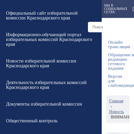
МЫ В
СОЦИАЛЬНЫХ
СЕТЯХ:
Официальный сайт избирательной
комиссии Краснодарского края
Информационно-обучающий портал
избирательных комиссий Краснодарского
Онлайн
края
трансляция
Обращение в
редакцию
Новости избирательной комиссии
сетевого
Краснодарского края
издания
Версия
для
Деятельность избирательных комиссий
слабовидящ
Краснодарского края
Главная
Документы избирательной комиссии
›
Новость
ВНИМАНИЕ
Общественный контроль