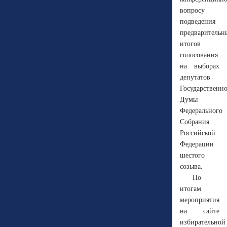
вопросу
подведения
предварительн
итогов
голосования
на выборах
депутатов
Государственн
Думы
Федерального
Собрания
Российской
Федерации
шестого
созыва.
По
итогам
мероприятия
на сайте
избирательной