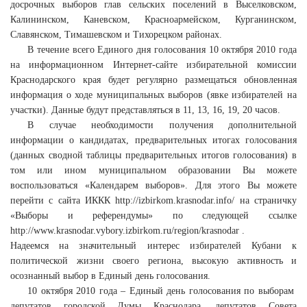
досрочных выборов глав сельских поселений в Выселковском,
Калининском, Каневском, Красноармейском, Курганинском,
Славянском, Тимашевском и Тихорецком районах.
В течение всего Единого дня голосования 10 октября 2010 года
на информационном Интернет-сайте избирательной комиссии
Краснодарского края будет регулярно размещаться обновленная
информация о ходе муниципальных выборов (явке избирателей на
участки). Данные будут представляться в 11, 13, 16, 19, 20 часов.
В случае необходимости получения дополнительной
информации о кандидатах, предварительных итогах голосования
(данных сводной таблицы предварительных итогов голосования) в
том или ином муниципальном образовании Вы можете
воспользоваться «Календарем выборов». Для этого Вы можете
перейти с сайта ИККК http://izbirkom.krasnodar.info/ на страничку
«Выборы и референдумы» по следующей ссылке
http://www.krasnodar.vybory.izbirkom.ru/region/krasnodar .
Надеемся на значительный интерес избирателей Кубани к
политической жизни своего региона, высокую активность и
осознанный выбор в Единый день голосования.
10 октября 2010 года – Единый день голосования по выборам
депутатов городской Думы Краснодара, депутатов Совета