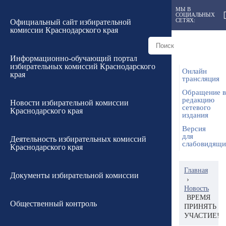
МЫ В
СОЦИАЛЬНЫХ
СЕТЯХ:
Официальный сайт избирательной
комиссии Краснодарского края
Информационно-обучающий портал
избирательных комиссий Краснодарского
Онлайн
края
трансляция
Обращение в
редакцию
Новости избирательной комиссии
сетевого
Краснодарского края
издания
Версия
для
Деятельность избирательных комиссий
слабовидящ
Краснодарского края
Главная
Документы избирательной комиссии
›
Новость
ВРЕМЯ
Общественный контроль
ПРИНЯТЬ
УЧАСТИЕ!