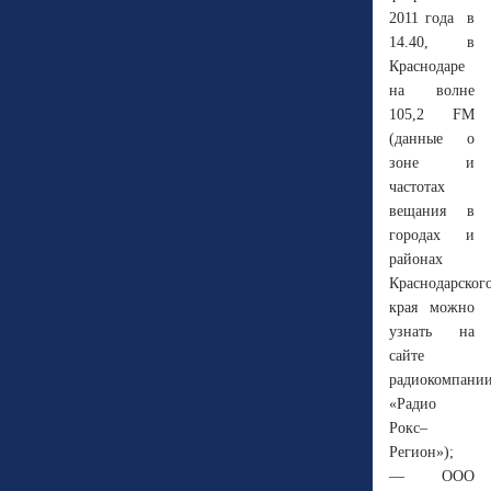
2011 года в
14.40, в
Краснодаре
на волне
105,2 FM
(данные о
зоне и
частотах
вещания в
городах и
районах
Краснодарског
края можно
узнать на
сайте
радиокомпани
«Радио
Рокс–
Регион»);
— ООО