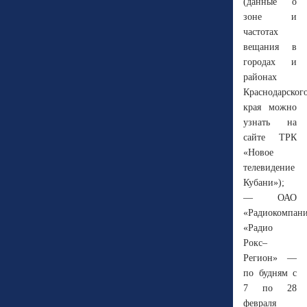
(данные о
зоне и
частотах
вещания в
городах и
районах
Краснодарског
края можно
узнать на
сайте ТРК
«Новое
телевидение
Кубани»);
— ОАО
«Радиокомпан
«Радио
Рокс–
Регион» —
по будням с
7 по 28
февраля