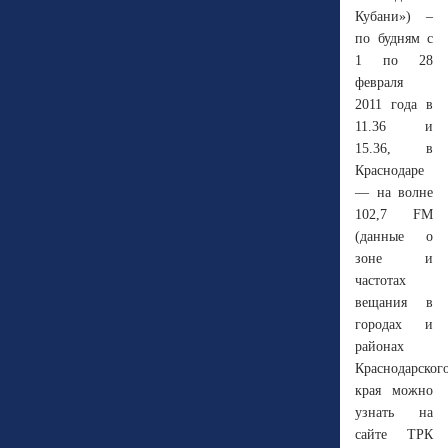
Кубани») –
по будням с
1 по 28
февраля
2011 года в
11.36 и
15.36, в
Краснодаре
— на волне
102,7 FM
(данные о
зоне и
частотах
вещания в
городах и
районах
Краснодарског
края можно
узнать на
сайте ТРК