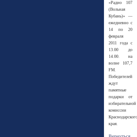
«Радио 107
(Вольная
Кубань)» —
ежедневно с
14 по 20
февраля
2011 года с
13.00 до
14.00. на
волне 107,7
FM.
Победителей
ждут
памятные
подарки от
избирательной
комиссии
Краснодарског
края.
Вернуться