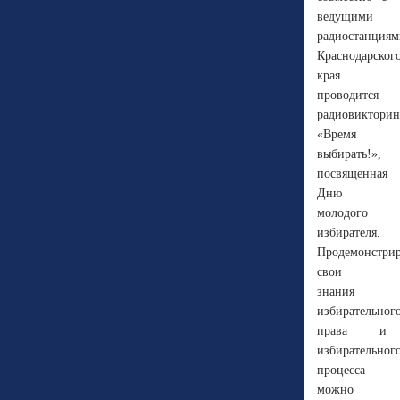
ведущими
радиостанция
Краснодарског
края
проводится
радиовикторин
«Время
выбирать!»,
посвященная
Дню
молодого
избирателя.
Продемонстрир
свои
знания
избирательног
права и
избирательног
процесса
можно