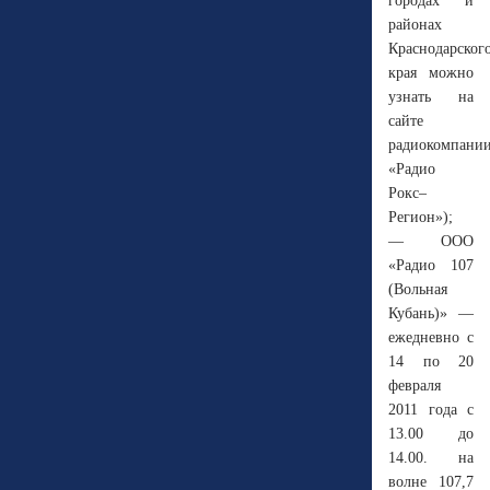
городах и
районах
Краснодарског
края можно
узнать на
сайте
радиокомпани
«Радио
Рокс–
Регион»);
— ООО
«Радио 107
(Вольная
Кубань)» —
ежедневно с
14 по 20
февраля
2011 года с
13.00 до
14.00. на
волне 107,7