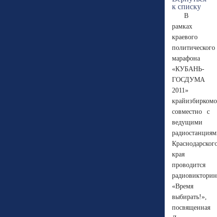
к списку
В
рамках
краевого
политического
марафона
«КУБАНЬ-
ГОСДУМА
2011»
крайизбирком
совместно с
ведущими
радиостанция
Краснодарског
края
проводится
радиовикторин
«Время
выбирать!»,
посвященная