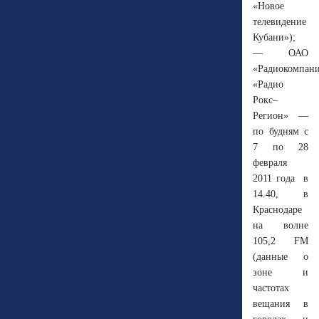
«Новое
телевидение
Кубани»);
— ОАО
«Радиокомпан
«Радио
Рокс–
Регион» —
по будням с
7 по 28
февраля
2011 года в
14.40, в
Краснодаре
на волне
105,2 FM
(данные о
зоне и
частотах
вещания в