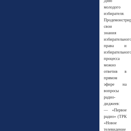
Дню
молодого
избирателя.
Продемонстрир
свои
знания
избирательног
права и
избирательног
процесса
можно
ответив в
прямом
эфире на
вопросы
радио-
диджеев:
— «Первое
радио» (ТРК
«Новое
телевидение