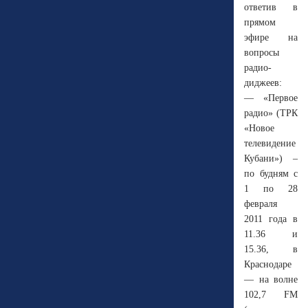
ответив в
прямом
эфире на
вопросы
радио-
диджеев:
— «Первое
радио» (ТРК
«Новое
телевидение
Кубани») –
по будням с
1 по 28
февраля
2011 года в
11.36 и
15.36, в
Краснодаре
— на волне
102,7 FM