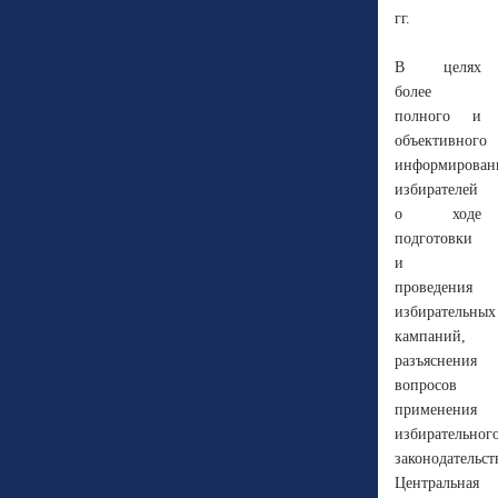
гг.
В целях
более
полного и
объективного
информирован
избирателей
о ходе
подготовки
и
проведения
избирательных
кампаний,
разъяснения
вопросов
применения
избирательног
законодательст
Центральная