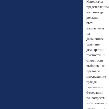
Материалы,
представленны
на конкурс,
должны
быть
направлены
на
дальнейшее
развитие
демократии,
гласности и
открытости
выборов, на
правовое
просвещение
граждан
Российской
Федерации
по вопросам
избирательног
права и