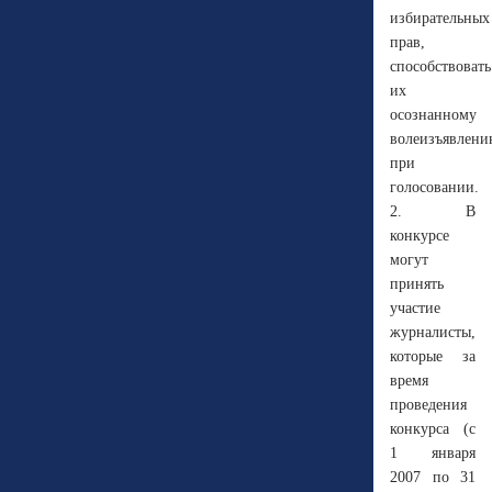
избирательных
прав,
способствовать
их
осознанному
волеизъявлени
при
голосовании.
2. В
конкурсе
могут
принять
участие
журналисты,
которые за
время
проведения
конкурса (с
1 января
2007 по 31