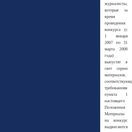
журналисты,
которые за
время
проведения
конкурса (с
1 января
2007 по 31
марта 2008
года)
выпустят в
свет серию
материалов,
соответствующ
требованиям
пункта 1
настоящего
Положения.
Материалы
на конкурс
выдвигаются