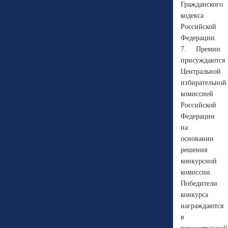
Гражданского
кодекса
Российской
Федерации.
7. Премии
присуждаются
Центральной
избирательной
комиссией
Российской
Федерации
на
основании
решения
конкурсной
комиссии.
Победители
конкурса
награждаются
в