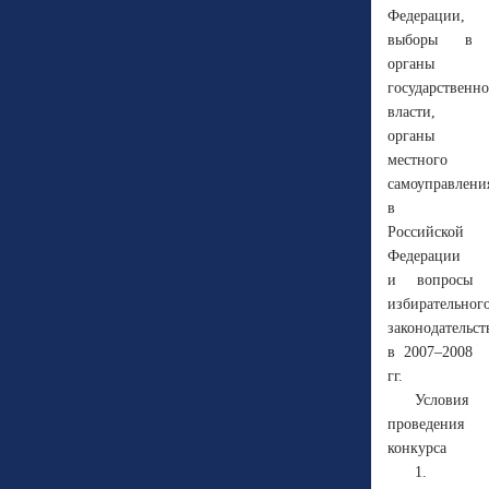
Федерации,
выборы в
органы
государственн
власти,
органы
местного
самоуправлени
в
Российской
Федерации
и вопросы
избирательног
законодательст
в 2007–2008
гг.
Условия
проведения
конкурса
1.