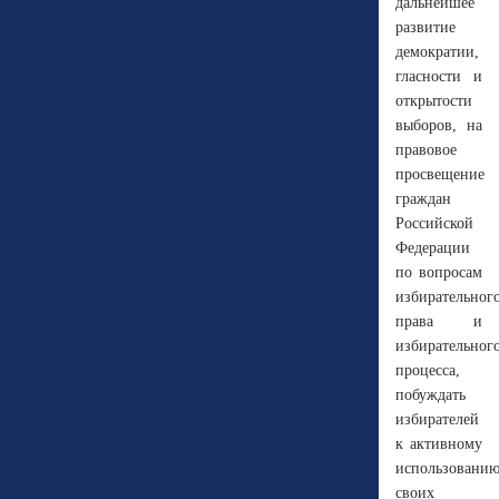
дальнейшее
развитие
демократии,
гласности и
открытости
выборов, на
правовое
просвещение
граждан
Российской
Федерации
по вопросам
избирательног
права и
избирательног
процесса,
побуждать
избирателей
к активному
использовани
своих