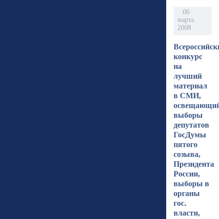
06
марта
2008
Всероссийск
конкурс
на
лучший
материал
в СМИ,
освещающи
выборы
депутатов
ГосДумы
пятого
созыва,
Президента
России,
выборы в
органы
гос.
власти,