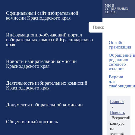
МЫ В
СОЦИАЛЬНЫХ
СЕТЯХ:
Официальный сайт избирательной
комиссии Краснодарского края
Информационно-обучающий портал
избирательных комиссий Краснодарского
Онлайн
края
трансляция
Обращение в
редакцию
Новости избирательной комиссии
сетевого
Краснодарского края
издания
Версия
для
Деятельность избирательных комиссий
слабовидящ
Краснодарского края
Главная
Документы избирательной комиссии
›
Новость
Всероссийск
Общественный контроль
конкурс
на
лучший