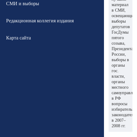
СМИ и выборы
материал
в СМИ,
освещающий
Редакционная коллегия издания
выборы
депутатов
ГосДумы
Карта сайта
пятого
созыва,
Президента
России,
выборы в
органы
гос.
власти,
органы
местного
самоуправле
в РФ
вопросы
избирательно
законодатель
в 2007–
2008 гг.