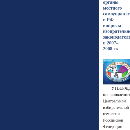
органы
местного
самоуправл
в РФ
вопросы
избирательн
законодател
в 2007–
2008 гг.
УТВЕРЖ
постановление
Центральной
избирательной
комиссии
Российской
Федерации