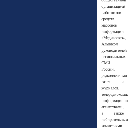
общественной
организацией
работников
средств
массовой
информации
«Медиасоюз»,
Альянсом
руководителей
региональных
СМИ
России,
редколлегиями
газет и
журналов,
телерадиокомп
информацион
агентствами,
а также
избирательны
комиссиями