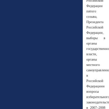
Российской
Федерации
пятого
созыва,
Президента
Российской
Федерации,
выборы в
органы
государственн
власти,
органы
местного
самоуправлени
в
Российской
Федерациии
вопросы
избирательног
законодательст
в 2007–2008