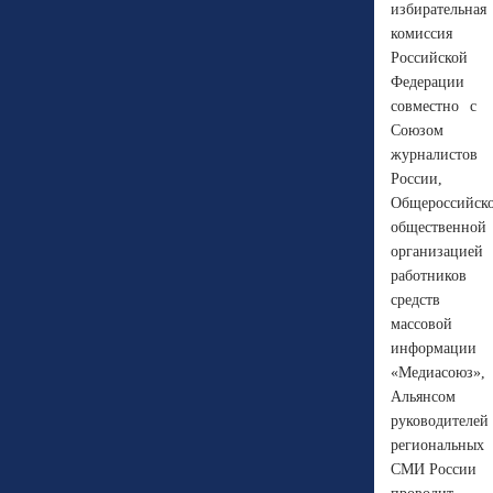
избирательная
комиссия
Российской
Федерации
совместно с
Союзом
журналистов
России,
Общероссийск
общественной
организацией
работников
средств
массовой
информации
«Медиасоюз»,
Альянсом
руководителей
региональных
СМИ России