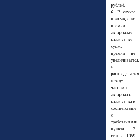
рублей.
6. В случае
присуждения
премии
авторскому
коллективу
сумма
премии не
увеличивается,
а
распределяется
между
членами
авторского
коллектива в
соответствии
с
требованиями
пункта 2
статьи 1059