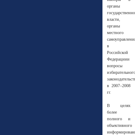
органы
государственн
власти,
органы
местного
самоуправлени
в
Российской
Федерациии
вопросы
избирательног
законодательст
в 2007–2008
гг.
В целях
более
полного и
объективного
информирован