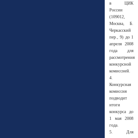
в ЦИК
России
(109012,
Москва, Б.
Черкасский
пер., 9) до 1
апреля 2008
года для
рассмотрения
конкурсной
комиссией.
4.
Конкурсная
комиссия
подводит
итоги
конкурса до
1 мая 2008
года.
5. Для