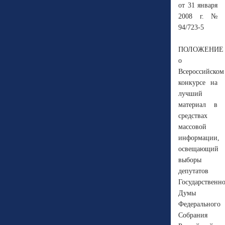
от 31 января
2008 г. №
94/723-5
ПОЛОЖЕНИЕ
о
Всероссийском
конкурсе на
лучший
материал в
средствах
массовой
информации,
освещающий
выборы
депутатов
Государственн
Думы
Федерального
Собрания