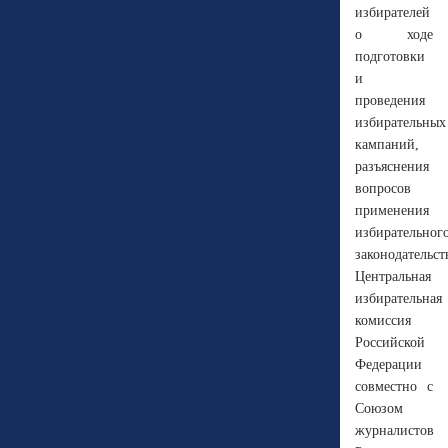
избирателей
о ходе
подготовки
и
проведения
избирательных
кампаний,
разъяснения
вопросов
применения
избирательног
законодательст
Центральная
избирательная
комиссия
Российской
Федерации
совместно с
Союзом
журналистов