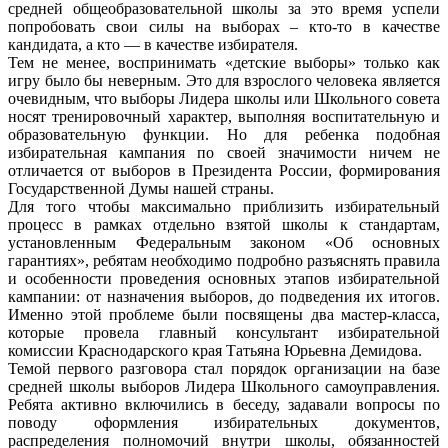
средней общеобразовательной школы за это время успели
попробовать свои силы на выборах – кто-то в качестве
кандидата, а кто — в качестве избирателя.
Тем не менее, воспринимать «детские выборы» только как
игру было бы неверным. Это для взрослого человека является
очевидным, что выборы Лидера школы или Школьного совета
носят тренировочный характер, выполняя воспитательную и
образовательную функции. Но для ребенка подобная
избирательная кампания по своей значимости ничем не
отличается от выборов в Президента России, формирования
Государственной Думы нашей страны.
Для того чтобы максимально приблизить избирательный
процесс в рамках отдельно взятой школы к стандартам,
установленным Федеральным законом «Об основных
гарантиях», ребятам необходимо подробно разъяснять правила
и особенности проведения основных этапов избирательной
кампании: от назначения выборов, до подведения их итогов.
Именно этой проблеме были посвящены два мастер-класса,
которые провела главный консультант избирательной
комиссии Краснодарского края Татьяна Юрьевна Демидова.
Темой первого разговора стал порядок организации на базе
средней школы выборов Лидера Школьного самоуправления.
Ребята активно включились в беседу, задавали вопросы по
поводу оформления избирательных документов,
распределения полномочий внутри школы, обязанностей