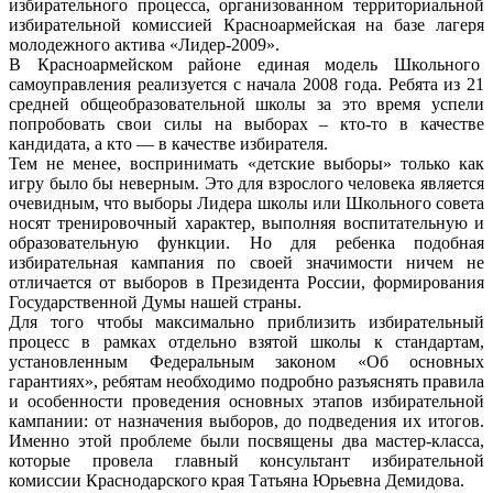
избирательного процесса, организованном территориальной
избирательной комиссией Красноармейская на базе лагеря
молодежного актива «Лидер-2009».
В Красноармейском районе единая модель Школьного
самоуправления реализуется с начала 2008 года. Ребята из 21
средней общеобразовательной школы за это время успели
попробовать свои силы на выборах – кто-то в качестве
кандидата, а кто — в качестве избирателя.
Тем не менее, воспринимать «детские выборы» только как
игру было бы неверным. Это для взрослого человека является
очевидным, что выборы Лидера школы или Школьного совета
носят тренировочный характер, выполняя воспитательную и
образовательную функции. Но для ребенка подобная
избирательная кампания по своей значимости ничем не
отличается от выборов в Президента России, формирования
Государственной Думы нашей страны.
Для того чтобы максимально приблизить избирательный
процесс в рамках отдельно взятой школы к стандартам,
установленным Федеральным законом «Об основных
гарантиях», ребятам необходимо подробно разъяснять правила
и особенности проведения основных этапов избирательной
кампании: от назначения выборов, до подведения их итогов.
Именно этой проблеме были посвящены два мастер-класса,
которые провела главный консультант избирательной
комиссии Краснодарского края Татьяна Юрьевна Демидова.