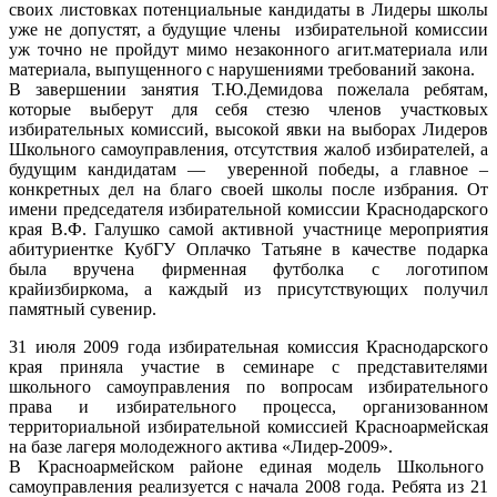
своих листовках потенциальные кандидаты в Лидеры школы
уже не допустят, а будущие члены избирательной комиссии
уж точно не пройдут мимо незаконного агит.материала или
материала, выпущенного с нарушениями требований закона.
В завершении занятия Т.Ю.Демидова пожелала ребятам,
которые выберут для себя стезю членов участковых
избирательных комиссий, высокой явки на выборах Лидеров
Школьного самоуправления, отсутствия жалоб избирателей, а
будущим кандидатам — уверенной победы, а главное –
конкретных дел на благо своей школы после избрания. От
имени председателя избирательной комиссии Краснодарского
края В.Ф. Галушко самой активной участнице мероприятия
абитуриентке КубГУ Оплачко Татьяне в качестве подарка
была вручена фирменная футболка с логотипом
крайизбиркома, а каждый из присутствующих получил
памятный сувенир.
31 июля 2009 года избирательная комиссия Краснодарского
края приняла участие в семинаре с представителями
школьного самоуправления по вопросам избирательного
права и избирательного процесса, организованном
территориальной избирательной комиссией Красноармейская
на базе лагеря молодежного актива «Лидер-2009».
В Красноармейском районе единая модель Школьного
самоуправления реализуется с начала 2008 года. Ребята из 21