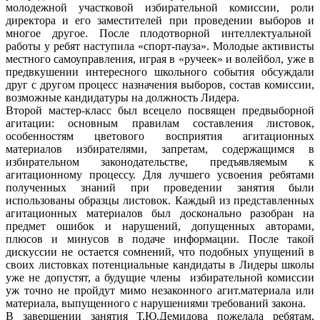
молодежной участковой избирательной комиссии, роли
директора и его заместителей при проведении выборов и
многое другое. После плодотворной интеллектуальной
работы у ребят наступила «спорт-пауза». Молодые активисты
местного самоуправления, играя в «ручеек» и волейбол, уже в
предвкушении интересного школьного события обсуждали
друг с другом процесс назначения выборов, состав комиссии,
возможные кандидатуры на должность Лидера.
Второй мастер-класс был всецело посвящен предвыборной
агитации: основным правилам составления листовок,
особенностям цветового восприятия агитационных
материалов избирателями, запретам, содержащимся в
избирательном законодательстве, предъявляемым к
агитационному процессу. Для лучшего усвоения ребятами
полученных знаний при проведении занятия были
использованы образцы листовок. Каждый из представленных
агитационных материалов был досконально разобран на
предмет ошибок и нарушений, допущенных авторами,
плюсов и минусов в подаче информации. После такой
дискуссии не остается сомнений, что подобных упущений в
своих листовках потенциальные кандидаты в Лидеры школы
уже не допустят, а будущие члены избирательной комиссии
уж точно не пройдут мимо незаконного агит.материала или
материала, выпущенного с нарушениями требований закона.
В завершении занятия Т.Ю.Демидова пожелала ребятам,