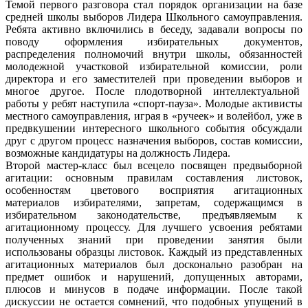
Темой первого разговора стал порядок организации на базе
средней школы выборов Лидера Школьного самоуправления.
Ребята активно включились в беседу, задавали вопросы по
поводу оформления избирательных документов,
распределения полномочий внутри школы, обязанностей
молодежной участковой избирательной комиссии, роли
директора и его заместителей при проведении выборов и
многое другое. После плодотворной интеллектуальной
работы у ребят наступила «спорт-пауза». Молодые активисты
местного самоуправления, играя в «ручеек» и волейбол, уже в
предвкушении интересного школьного события обсуждали
друг с другом процесс назначения выборов, состав комиссии,
возможные кандидатуры на должность Лидера.
Второй мастер-класс был всецело посвящен предвыборной
агитации: основным правилам составления листовок,
особенностям цветового восприятия агитационных
материалов избирателями, запретам, содержащимся в
избирательном законодательстве, предъявляемым к
агитационному процессу. Для лучшего усвоения ребятами
полученных знаний при проведении занятия были
использованы образцы листовок. Каждый из представленных
агитационных материалов был досконально разобран на
предмет ошибок и нарушений, допущенных авторами,
плюсов и минусов в подаче информации. После такой
дискуссии не остается сомнений, что подобных упущений в