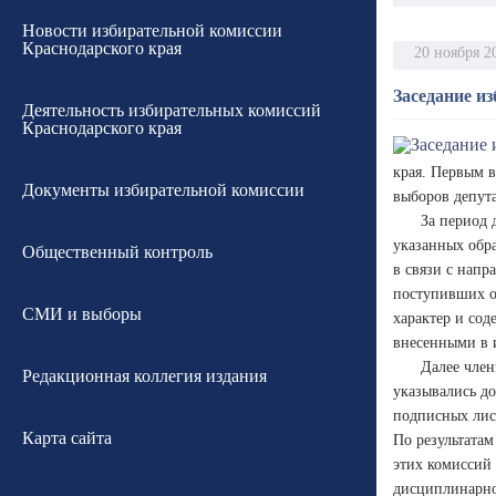
Новости избирательной комиссии
Краснодарского края
20 ноября 2
Заседание и
Деятельность избирательных комиссий
Краснодарского края
края. Первым 
Документы избирательной комиссии
выборов депут
За период 
указанных обр
Общественный контроль
в связи с напр
поступивших о
СМИ и выборы
характер и со
внесенными в и
Далее член
Редакционная коллегия издания
указывались д
подписных лист
Карта сайта
По результатам
этих комиссий
дисциплинарно