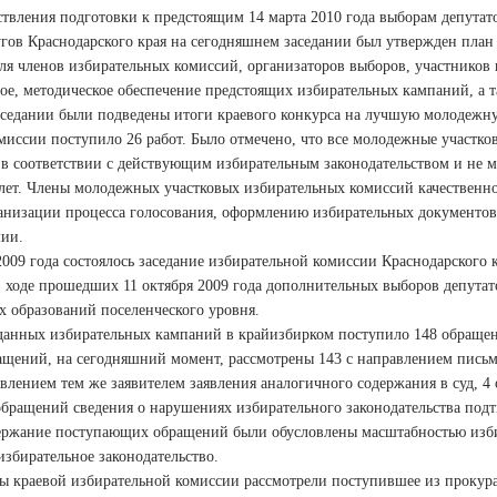
твления подготовки к предстоящим 14 марта 2010 года выборам депутат
угов Краснодарского края на сегодняшнем заседании был утвержден пла
ля членов избирательных комиссий, организаторов выборов, участников 
е, методическое обеспечение предстоящих избирательных кампаний, а 
аседании были подведены итоги краевого конкурса на лучшую молодежн
иссии поступило 26 работ. Было отмечено, что все молодежные участко
в соответствии с действующим избирательным законодательством и не м
 лет. Члены молодежных участковых избирательных комиссий качественно
анизации процесса голосования, оформлению избирательных документов
ии.
2009 года состоялось заседание избирательной комиссии Краснодарского 
 ходе прошедших 11 октября 2009 года дополнительных выборов депутато
 образований поселенческого уровня.
данных избирательных кампаний в крайизбирком поступило 148 обращени
ащений, на сегодняшний момент, рассмотрены 143 с направлением письм
авлением тем же заявителем заявления аналогичного содержания в суд, 4
бращений сведения о нарушениях избирательного законодательства подтв
держание поступающих обращений были обусловлены масштабностью изби
збирательное законодательство.
ы краевой избирательной комиссии рассмотрели поступившее из прокура