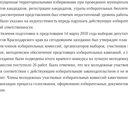
опущенные территориальными избиркомами при проведении муниципаль
ов кандидатов, регистрации кандидатов, утраты избирательных бюллете
 рассмотрения представления был отмечен недостаточный уровень работы
 было указано на недопустимость впредь нарушать действующее избирате
й ответственности.
твления подготовки к предстоящим 14 марта 2010 года выборам депутат
угов Краснодарского края на сегодняшнем заседании был утвержден пла
ля членов избирательных комиссий, организаторов выборов, участников 
е, методическое обеспечение предстоящих избирательных кампаний, а 
аседании были подведены итоги краевого конкурса на лучшую молодежн
иссии поступило 26 работ. Было отмечено, что все молодежные участко
в соответствии с действующим избирательным законодательством и не м
 лет. Члены молодежных участковых избирательных комиссий качественно
анизации процесса голосования, оформлению избирательных документов
ии.