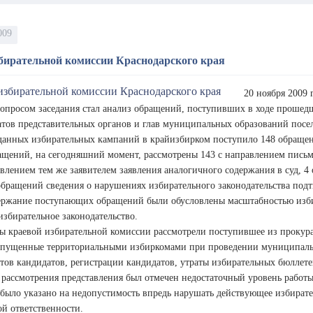
009
збирательной комиссии Краснодарского края
20 ноября 2009 
вопросом заседания стал анализ обращений, поступивших в ходе прошедш
атов представительных органов и глав муниципальных образований посел
данных избирательных кампаний в крайизбирком поступило 148 обращени
ащений, на сегодняшний момент, рассмотрены 143 с направлением письм
авлением тем же заявителем заявления аналогичного содержания в суд, 4
бращений сведения о нарушениях избирательного законодательства подтв
держание поступающих обращений были обусловлены масштабностью изби
збирательное законодательство.
ы краевой избирательной комиссии рассмотрели поступившее из прокура
опущенные территориальными избиркомами при проведении муниципаль
ов кандидатов, регистрации кандидатов, утраты избирательных бюллете
 рассмотрения представления был отмечен недостаточный уровень работы
 было указано на недопустимость впредь нарушать действующее избирате
й ответственности.