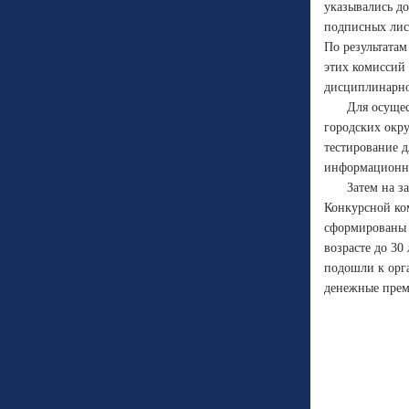
указывались д
подписных лист
По результатам
этих комиссий
дисциплинарно
Для осущес
городских окр
тестирование д
информационно
Затем на з
Конкурсной ком
сформированы 
возрасте до 30
подошли к орг
денежные прем