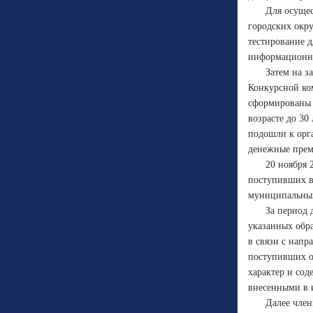
Для осущес
городских окр
тестирование д
информационно
Затем на з
Конкурсной ком
сформированы 
возрасте до 30
подошли к орг
денежные прем
20 ноября 
поступивших в
муниципальных
За период 
указанных обр
в связи с напр
поступивших о
характер и со
внесенными в и
Далее член