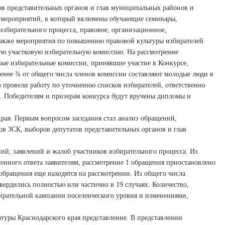
ов представительных органов и глав муниципальных районов и
н мероприятий, в который включены обучающие семинары,
избирательного процесса, правовое, организационное,
также мероприятия по повышению правовой культуры избирателей.
ую участковую избирательную комиссию. На рассмотрение
вые избирательные комиссии, принявшие участие в Конкурсе,
енее ¾ от общего числа членов комиссии составляют молодые люди в
 провели работу по уточнению списков избирателей, ответственно
. Победителям и призерам конкурса будут вручены дипломы и
края. Первым вопросом заседания стал анализ обращений,
в ЗСК, выборов депутатов представительных органов и глав
й, заявлений и жалоб участников избирательного процесса. Из
енного ответа заявителям, рассмотрение 1 обращения приостановлено
 обращения еще находятся на рассмотрении. Из общего числа
ердились полностью или частично в 19 случаях. Количество,
рательной кампании поселенческого уровня и изменениями,
туры Краснодарского края представление. В представлении