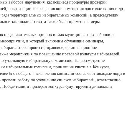
ных выборов нарушения, касающиеся процедуры проверки
ней, организации голосования вне помещения для голосования и др.
 ряда территориальных избирательных комиссий, а председателям
льное законодательство, а также были применены меры
ов представительных органов и глав муниципальных районов и
н мероприятий, в который включены обучающие семинары,
избирательного процесса, правовое, организационное,
также мероприятия по повышению правовой культуры избирателей.
ую участковую избирательную комиссию. На рассмотрение
вые избирательные комиссии, принявшие участие в Конкурсе,
енее ¾ от общего числа членов комиссии составляют молодые люди в
 провели работу по уточнению списков избирателей, ответственно
. Победителям и призерам конкурса будут вручены дипломы и