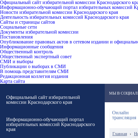
Официальный сайт избирательной комиссии Краснодарского кр
Информационно-обучающий портал избирательных комиссий Кр
Новости избирательной комиссии Краснодарского края
Деятельность избирательных комиссий Краснодарского края
Сайты и страницы сайтов
Социальные сети
Документы избирательной комиссии
Постановления
Опубликование правовых актов в сетевом издании и официаль
Информационные сообщения
Общественный контроль
Общественный экспертный совет
СМИ и выборы
Публикации о выборах в СМИ
В помощь представителям СМИ
Редакционная коллегия издания
Карта сайта
МЫ В СОЦИАЛ
Официальный сайт избирательной
комиссии Краснодарского края
Онлайн
трансляция
Информационно-обучающий портал
избирательных комиссий Краснодарского
края
Главная
›
Н