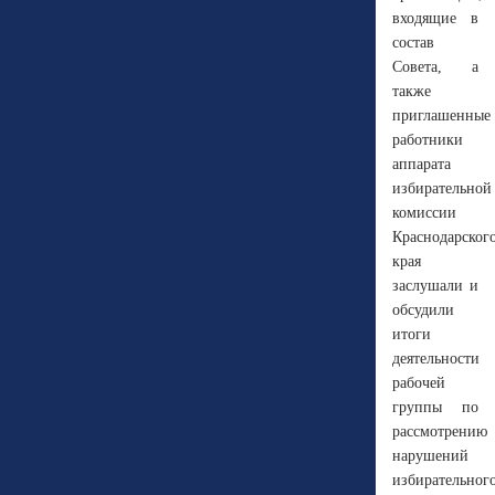
входящие в
состав
Совета, а
также
приглашенные
работники
аппарата
избирательной
комиссии
Краснодарског
края
заслушали и
обсудили
итоги
деятельности
рабочей
группы по
рассмотрению
нарушений
избирательног