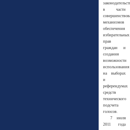
законодательс
в части
совершенствов
механизмов
обеспечения
избирательных
прав
граждан и
создания
возможности
использования
на выборах
и
референдумах
средств
технического
подсчета
голосов.
7 июля
2011 года