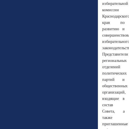
избирательной
комиссии
Краснодарског
края по
развитию и
совершенство
избирательног
законодательст
Представители
региональных
отделений
политических
партий и
общественных
организаций,
входящие в
состав
Совета, а
также
приглашенные