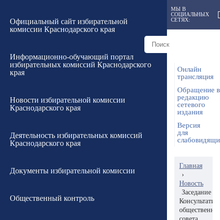
МЫ В
СОЦИАЛЬНЫХ
СЕТЯХ:
Официальный сайт избирательной
комиссии Краснодарского края
Информационно-обучающий портал
избирательных комиссий Краснодарского
Онлайн
края
трансляция
Обращение в
редакцию
Новости избирательной комиссии
сетевого
Краснодарского края
издания
Версия
для
Деятельность избирательных комиссий
слабовидящ
Краснодарского края
Главная
Документы избирательной комиссии
›
Новость
Заседание
Общественный контроль
Консультатив
общественно
совета