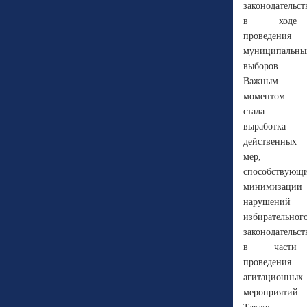
законодательст
в ходе
проведения
муниципальны
выборов.
Важным
моментом
стала
выработка
действенных
мер,
способствующ
минимизации
нарушений
избирательног
законодательст
в части
проведения
агитационных
мероприятий.