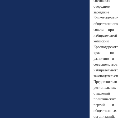
состоялось
очередное
заседание
Консультативн
общественного
совета при
избирательной
комиссии
Краснодарског
края по
развитию и
совершенство
избирательног
законодательст
Представители
региональных
отделений
политических
партий и
общественных
организаций,