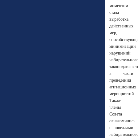
моментом
стала
выработка
действенных
мер,
способствующ
минимизации
нарушений
избирательног
законодательст
в части
проведения
агитационных
мероприятий.
Также
члены
Совета
ознакомились
с новеллами
избирательног