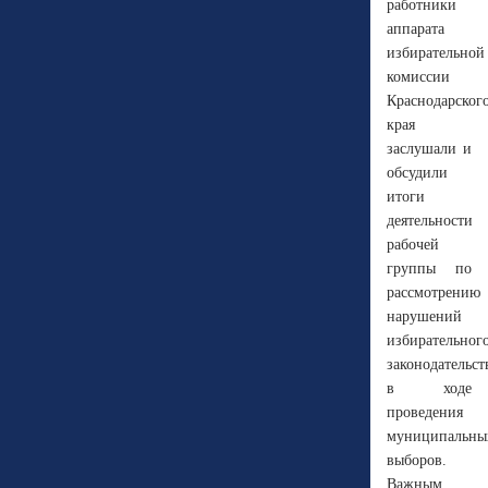
работники
аппарата
избирательной
комиссии
Краснодарског
края
заслушали и
обсудили
итоги
деятельности
рабочей
группы по
рассмотрению
нарушений
избирательног
законодательст
в ходе
проведения
муниципальны
выборов.
Важным