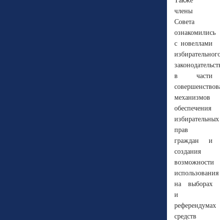
Также
члены
Совета
ознакомились
с новеллами
избирательног
законодательс
в части
совершенствов
механизмов
обеспечения
избирательных
прав
граждан и
создания
возможности
использования
на выборах
и
референдумах
средств