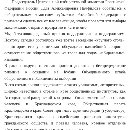
Председатель Центральной избирательной комиссии Российской
Федерации России Элла Александровна Памфилова обратилась к
избирательным комиссиям субъектов Российской Федерации с
призывом сделать все от нас зависящее, чтобы провести эти выборы
максимально открыто, прозрачно и легитимно.
Мы, безусловно, данный призыв поддерживали и поддерживаем.
Поэтому сегодня состоялось уже третье заседание «круглого стола»,
на котором его участниками обсуждался важнейший вопрос –
осуществление общественного контроля над ходом избирательной
кампании.
В рамках «круглого стола» принято достаточно беспрецедентное
решение о создании на Кубани Объединенного штаба
общественного наблюдения за выборами.
В его состав вошли представители таких уважаемых, авторитетных,
широко известных в стране и крае общественных институтов, как
Ассоциация «Гражданский контроль», Уполномоченный по правам
человека в Краснодарском крае, Общественная палата
Краснодарского края, Совет при главе администрации (губернаторе)
Краснодарского края по содействию развитию институтов
гражданского общества и правам человека, краевое отделение
«Ассоциации юристов России» и ряд других.