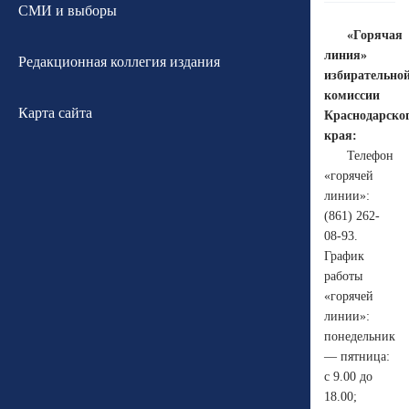
СМИ и выборы
«Горячая
линия»
Редакционная коллегия издания
избирательно
комиссии
Карта сайта
Краснодарско
края:
Телефон
«горячей
линии»:
(861) 262-
08-93.
График
работы
«горячей
линии»:
понедельник
— пятница:
с 9.00 до
18.00;