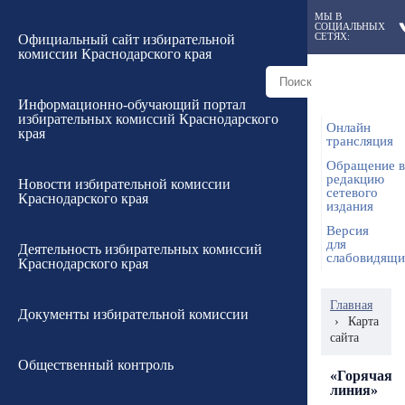
МЫ В
СОЦИАЛЬНЫХ
СЕТЯХ:
Официальный сайт избирательной
комиссии Краснодарского края
Информационно-обучающий портал
избирательных комиссий Краснодарского
Онлайн
края
трансляция
Обращение в
редакцию
Новости избирательной комиссии
сетевого
Краснодарского края
издания
Версия
для
Деятельность избирательных комиссий
слабовидящ
Краснодарского края
Главная
Документы избирательной комиссии
›
Карта
сайта
Общественный контроль
«Горячая
линия»