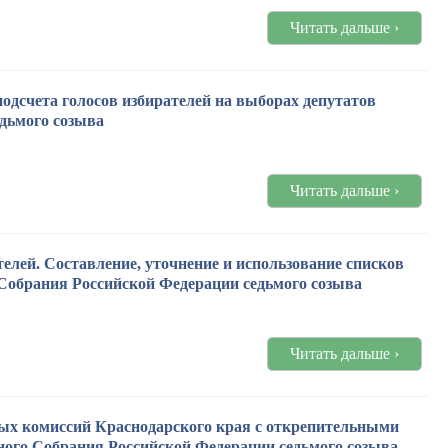
Читать дальше ›
одсчета голосов избирателей на выборах депутатов
дьмого созыва
Читать дальше ›
телей. Составление, уточнение и использование списков
Собрания Российской Федерации седьмого созыва
Читать дальше ›
ых комиссий Краснодарского края с открепительными
ного Собрания Российской Федерации седьмого созыва