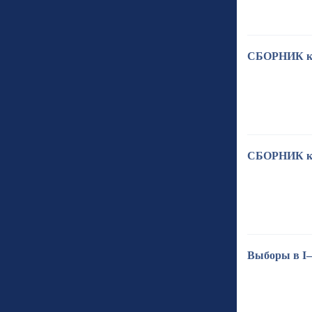
СБОРНИК кон
СБОРНИК кон
Выборы в I–