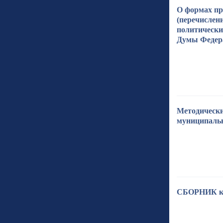
О формах пр
(перечислен
политически
Думы Федера
Методически
муниципальн
СБОРНИК кон