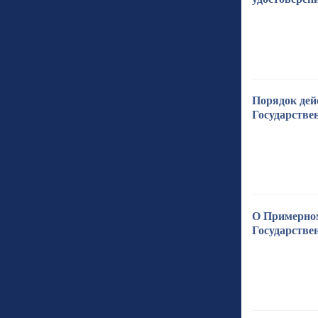
Порядок дей
Государстве
О Примерном
Государстве