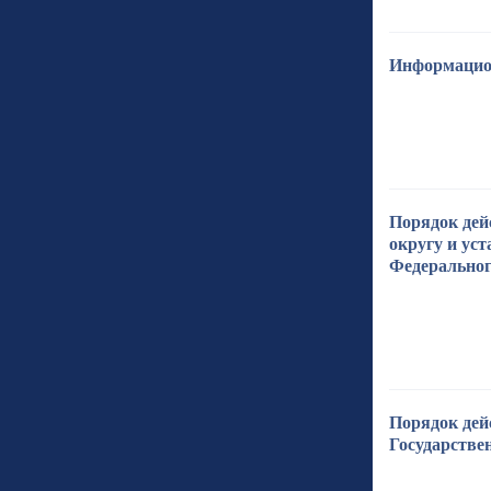
Информацион
Порядок дей
округу и ус
Федеральног
Порядок дей
Государстве