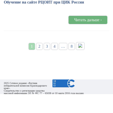
Обучение на сайте РЦОИТ при ЦИК России
Читать дальше ›
1
2
3
4
…
8
2025 Сетевое издание «Вестник
избирательной комиссии Краснодарского
края».
Свидетельство о регистрации средства
массовой информации ЭЛ № ФС 77 – 65038 от 10 марта 2016 года выдано
Федеральной службой по надзору в сфере связи, информационных технологий и массовых
коммуникаций (Роскомнадзор).
При перепечатке и использовании информации ссылка на источник обязательна. Для сайтов и
страниц сети Интернет
обязательна активная гиперссылка на сайт сетевого издания «Вестник избирательной комиссии
Краснодарского края».
Учредитель: избирательная комиссия Краснодарского края.