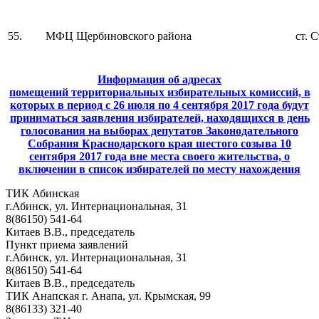
55.
МФЦ Щербиновского района
ст. 
Информация об адресах
помещений территориальных избирательных комиссий, в
которых в период с 26 июля по 4 сентября 2017 года будут
приниматься заявления избирателей, находящихся в день
голосования на выборах депутатов Законодательного
Собрания Краснодарского края шестого созыва 10
сентября 2017 года вне места своего жительства, о
включении в список избирателей по месту нахождения
ТИК Абинская
г.Абинск, ул. Интернациональная, 31
8(86150) 541-64
Китаев В.В., председатель
Пункт приема заявлений
г.Абинск, ул. Интернациональная, 31
8(86150) 541-64
Китаев В.В., председатель
ТИК Анапская г. Анапа, ул. Крымская, 99
8(86133) 321-40