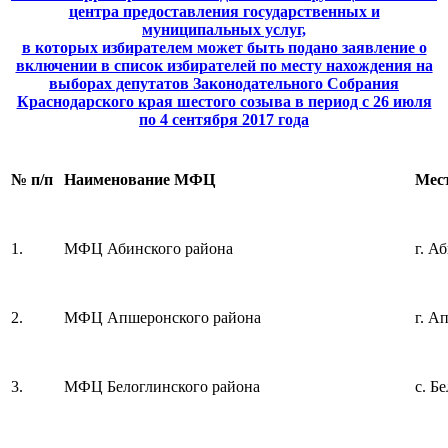
центра предоставления государственных и
муниципальных услуг,
в которых избирателем может быть подано заявление о
включении в список избирателей по месту нахождения на
выборах депутатов Законодательного Собрания
Краснодарского края шестого созыва в период с 26 июля
по 4 сентября 2017 года
№ п/п
Наименование МФЦ
Мес
1.
МФЦ Абинского района
г. А
2.
МФЦ Апшеронского района
г. А
3.
МФЦ Белоглинского района
с. Б