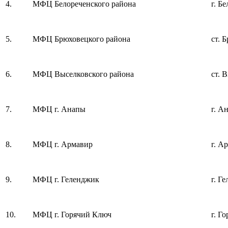
4.
МФЦ Белореченского района
г. Б
5.
МФЦ Брюховецкого района
ст. 
6.
МФЦ Выселковского района
ст. 
7.
МФЦ г. Анапы
г. А
8.
МФЦ г. Армавир
г. А
9.
МФЦ г. Геленджик
г. Г
10.
МФЦ г. Горячий Ключ
г. Г