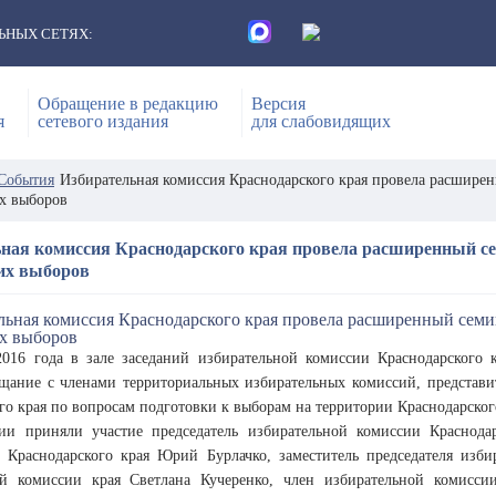
ЬНЫХ СЕТЯХ:
Обращение в редакцию
Версия
я
сетевого издания
для слабовидящих
События
Избирательная комиссия Краснодарского края провела расшире
х выборов
ная комиссия Краснодарского края провела расширенный се
их выборов
016 года в зале заседаний избирательной комиссии Краснодарского кр
щание с членами территориальных избирательных комиссий, представи
го края по вопросам подготовки к выборам на территории Краснодарского
ии приняли участие председатель избирательной комиссии Краснодар
) Краснодарского края Юрий Бурлачко, заместитель председателя изб
ой комиссии края Светлана Кучеренко, член избирательной комисси