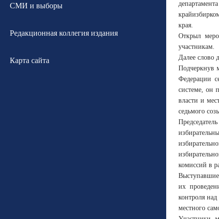
департамента
СМИ и выборы
крайизбирком
края.
Редакционная коллегия издания
Открыл меро
участникам.
Далее слово 
Карта сайта
Подчеркнув м
Федерации с
системе, он 
власти и мес
седьмого соз
Председател
избирательны
избирательно
избирательно
комиссий в р
Выступавшие 
их проведен
контроля над
местного сам
Участники м