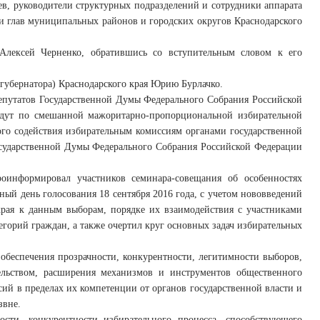
в, руководители структурных подразделений и сотрудники аппарата
и глав муниципальных районов и городских округов Краснодарского
 Алексей Черненко, обратившись со вступительным словом к его
(губернатора) Краснодарского края Юрию Бурлачко.
депутатов Государственной Думы Федерального Собрания Российской
ойдут по смешанной мажоритарно-пропорциональной избирательной
ого содействия избирательным комиссиям органами государственной
Государственной Думы Федерального Собрания Российской Федерации
роинформировал участников семинара-совещания об особенностях
ный день голосования 18 сентября 2016 года, с учетом нововведений
 края к данным выборам, порядке их взаимодействия с участниками
егорий граждан, а также очертил круг основных задач избирательных
обеспечения прозрачности, конкурентности, легитимности выборов,
ельством, расширения механизмов и инструментов общественного
ий в пределах их компетенции от органов государственной власти и
звне.
сти, конкурентности избирательного процесса, способствующего