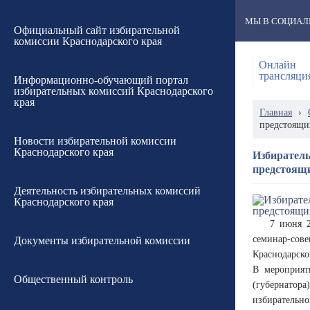
МЫ В СОЦИАЛ
Официальный сайт избирательной
комиссии Краснодарского края
Онлайн
трансляци
Информационно-обучающий портал
избирательных комиссий Краснодарского
края
Главная
›
предстоящи
Новости избирательной комиссии
Краснодарского края
Избиратель
предстоящ
Деятельность избирательных комиссий
Краснодарского края
7 июня 2
семинар-сове
Документы избирательной комиссии
Краснодарско
В мероприят
Общественный контроль
(губернатора
избирательн