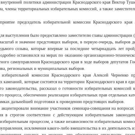
 внутренней политики администрации Краснодарского края Виктор Туше
а, члены территориальных избирательных комиссий, а также заместител
приятие председатель избирательной комиссии Краснодарского края
для выступления было предоставлено заместителю главы администрации 
асштаб и значение предстоящих выборов, в первую очередь, выборов 
едьмого созыва, которые впервые за последние четырнадцать лет пр
подробно остановился на мерах по оказанию организационно-техническ
тного самоуправления Краснодарского края в ходе выборов депутатов 
ыва, региональных и муниципальных выборов.
ь избирательной комиссии Краснодарского края Алексей Черненко п
х кампаний, которые состоятся на территории Краснодарского края в еди
го законодательства, рассказал о готовности избирательных комиссий
го процесса, обеспечении реализации избирательных прав отдельных кат
амках дальнейшей подготовки к проведению предстоящих выборов.
акцентировали внимание участников семинара-совещания на вопросах 
ия в строгом соответствии с действующим избирательным законодат
 избирательным процессом, а также независимости избирательных комисс
оуправления, исключения какого-либо вмешательства в их деятельность и
ероприятия сошлись во мнении, что обеспечение открытости, гласно