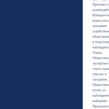
Протокол о
взаимодей
Избирател
комиссия к
оказывает
содействие
обществен
в подготов
наблюдате
Члены
Обществен
экспертног
совета при
участие в
заседании
Обществен
штаба по
наблюдени
выборами
Председате