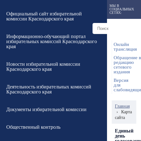
МЫ В
СОЦИАЛЬНЫХ
СЕТЯХ:
Официальный сайт избирательной
комиссии Краснодарского края
Информационно-обучающий портал
избирательных комиссий Краснодарского
Онлайн
края
трансляция
Обращение в
редакцию
Новости избирательной комиссии
сетевого
Краснодарского края
издания
Версия
для
Деятельность избирательных комиссий
слабовидящ
Краснодарского края
Главная
Документы избирательной комиссии
›
Карта
сайта
Общественный контроль
Единый
день
голосовани