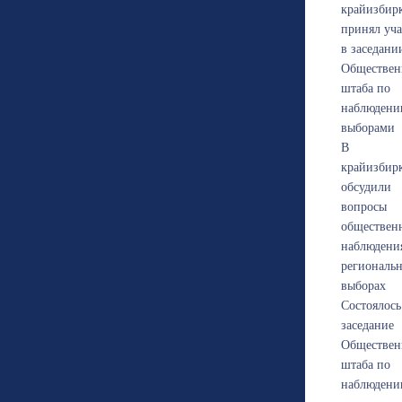
крайизбир
принял уча
в заседани
Обществен
штаба по
наблюдени
выборами
В
крайизбир
обсудили
вопросы
обществен
наблюдени
региональ
выборах
Состоялось
заседание
Обществен
штаба по
наблюдени