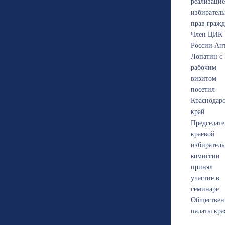
реализаци
избирател
прав граж
Член ЦИК
России Ан
Лопатин с
рабочим
визитом
посетил
Краснодар
край
Председате
краевой
избирател
комиссии
принял
участие в
семинаре
Обществен
палаты кра