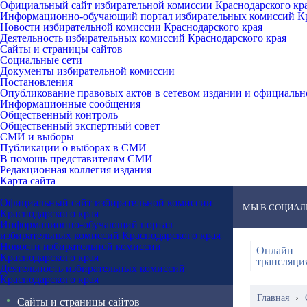
Официальный сайт избирательной комиссии Краснодарского кр
Информационно-обучающий портал избирательных комиссий Кр
Новости избирательной комиссии Краснодарского края
Деятельность избирательных комиссий Краснодарского края
Сайты и страницы сайтов
Социальные сети
Документы избирательной комиссии
Постановления
Опубликование правовых актов в сетевом издании и официаль
Информационные сообщения
Общественный контроль
Общественный экспертный совет
СМИ и выборы
Публикации о выборах в СМИ
В помощь представителям СМИ
Редакционная коллегия издания
Карта сайта
Официальный сайт избирательной комиссии
МЫ В СОЦИАЛ
Краснодарского края
Информационно-обучающий портал
избирательных комиссий Краснодарского края
Новости избирательной комиссии
Онлайн
Краснодарского края
трансляци
Деятельность избирательных комиссий
Краснодарского края
Главная
›
Сайты и страницы сайтов