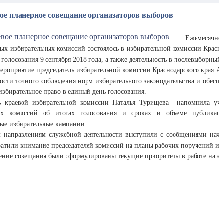
е планерное совещание организаторов выборов
Ежемесячно
х избирательных комиссий состоялось в избирательной комиссии Крас
 голосования 9 сентября 2018 года, а также деятельность в послевыборн
ероприятие председатель избирательной комиссии Краснодарского края 
ости точного соблюдения норм избирательного законодательства и обес
избирательное право в единый день голосования.
ь краевой избирательной комиссии Наталья Турищева напомнила уч
ых комиссий об итогах голосования и сроках и объеме публика
ые избирательные кампании.
 направлениям служебной деятельности выступили с сообщениями нач
ратили внимание председателей комиссий на планы рабочих поручений и
ение совещания были сформулированы текущие приоритеты в работе на ед