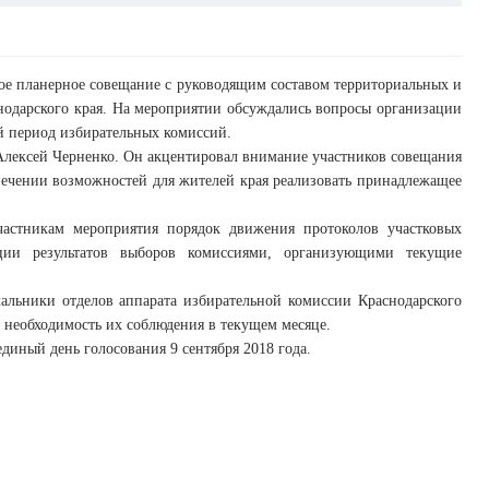
е планерное совещание с руководящим составом территориальных и
нодарского края. На мероприятии обсуждались вопросы организации
ый период избирательных комиссий.
Алексей Черненко. Он акцентировал внимание участников совещания
печении возможностей для жителей края реализовать принадлежащее
астникам мероприятия порядок движения протоколов участковых
ции результатов выборов комиссиями, организующими текущие
альники отделов аппарата избирательной комиссии Краснодарского
 необходимость их соблюдения в текущем месяце.
иный день голосования 9 сентября 2018 года.