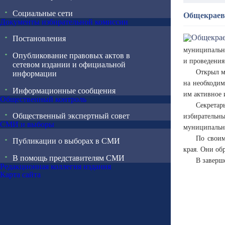
Социальные сети
Общекраево
Документы избирательной комиссии
Постановления
муниципальны
Опубликование правовых актов в
и проведения
сетевом издании и официальной
Открыл м
информации
на необходим
Информационные сообщения
им активное 
Общественный контроль
Секретар
Общественный экспертный совет
избирательн
СМИ и выборы
муниципальн
По своим
Публикации о выборах в СМИ
края. Они об
В помощь представителям СМИ
В заверш
Редакционная коллегия издания
Карта сайта