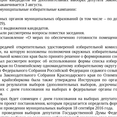
канчивается 3 августа.
3 муниципальные избирательные кампании:
ьных органов муниципальных образований (в том числе – по д
9).
сс выдвижения кандидатов.
ыли рассмотрены вопросы повестки заседания.
остановление «О мерах по обеспечению готовности помещени
редачей открепительных удостоверений избирательной комисс
сии, на которую возложены полномочия окружных избиратель
ельной комиссии края было принято решение о формировании со
был рассмотрен вопрос об использовании формы списка изби
 края по Олимпийскому одномандатному избирательному округу №
ы Федерального Собрания Российской Федерации седьмого созыв
а Законодательного Собрания Краснодарского края по Олимп
ии крайизбиркома была также утверждена Инструкция по орга
ния результатов выборов (дополнительных выборов, досрочных
их с днем голосования на выборах в федеральные органы го
м.
борах будет совмещен с днем голосования на выборах депутат
н проект постановления, которым предлагается определить форм
и проведении муниципальных выборов 18 сентября 2016 года.
 проведения выборов депутатов Государственной Думы Феде