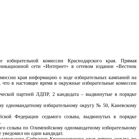
е избирательной комиссии Краснодарского края. Прямая
уникационной сети «Интернет» в сетевом издании «Вестник
комиссии края информацию о ходе избирательных кампаний на
, что в настоящее время в окружные избирательные комиссии
ческой партией ЛДПР, 2 кандидата – выдвинутые в порядке
у одномандатному избирательному округу № 50, Каневскому
йской Федерации седьмого созыва, выдвинутых в порядке
.
того созыва по Олимпийскому одномандатному избирательному
 уведомил ни один кандидат.
дательного Собрания Краснодарского края пятого созыва по