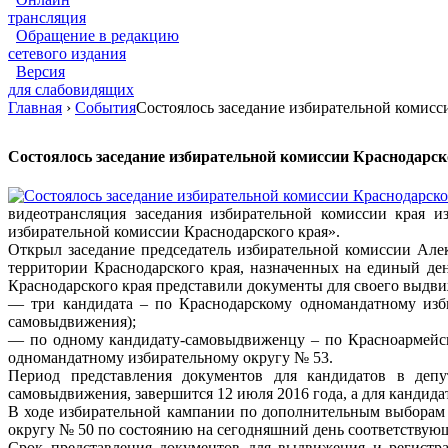
трансляция
Обращение в редакцию
сетевого издания
Версия
для слабовидящих
Главная
›
События
Состоялось заседание избирательной комисс
Состоялось заседание избирательной комиссии Краснодарск
видеотрансляция заседания избирательной комиссии края и
избирательной комиссии Краснодарского края».
Открыл заседание председатель избирательной комиссии Але
территории Краснодарского края, назначенных на единый де
Краснодарского края представили документы для своего выдви
— три кандидата – по Краснодарскому одномандатному изб
самовыдвижения);
— по одному кандидату-самовыдвиженцу – по Красноармейск
одномандатному избирательному округу № 53.
Период представления документов для кандидатов в деп
самовыдвижения, завершится 12 июля 2016 года, а для кандид
В ходе избирательной кампании по дополнительным выборам 
округу № 50 по состоянию на сегодняшний день соответству
Срок представления документов для выдвижения и регистра