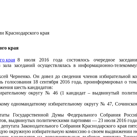
ии Краснодарского края
ого края
8 июля 2016 года состоялось очередное заседани
з зала заседаний осуществлялась в информационно-телекомм
ксей Черненко. Он довел до сведения членов избирательной 
нь голосования 18 сентября 2016 года, проинформировал о том
жения шесть кандидатов:
ирательному округу № 46 (1 кандидат – выдвинутый полити
ому одномандатному избирательному округу № 47, Сочинском
утаты Государственной Думы Федерального Собрания Росси
атов, выдвинутых политическими партиями — 23 июля 2016 года
депутата Законодательного Собрания Краснодарского края пя
ющую окружную избирательную комиссию о своем выдвижении не
ции кандидатов на дополнительных выборах депутата Законо