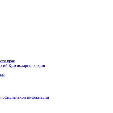
ого края
сий Краснодарского края
рая
 и официальной информации