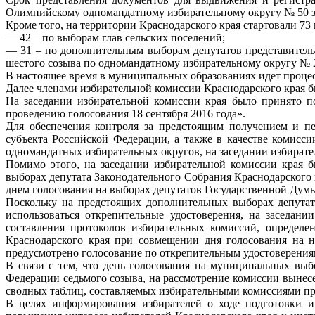
Олимпийскому одномандатному избирательному округу № 50 за
Кроме того, на территории Краснодарского края стартовали 7
— 42 – по выборам глав сельских поселений;
— 31 – по дополнительным выборам депутатов представител
шестого созыва по одномандатному избирательному округу № 2
В настоящее время в муниципальных образованиях идет проце
Далее членами избирательной комиссии Краснодарского края б
На заседании избирательной комиссии края было принято п
проведению голосования 18 сентября 2016 года».
Для обеспечения контроля за предстоящим получением и пе
субъекта Российской Федерации, а также в качестве комис
одномандатных избирательных округов, на заседании избират
Помимо этого, на заседании избирательной комиссии края 
выборах депутата Законодательного Собрания Краснодарского
днем голосования на выборах депутатов Государственной Дум
Поскольку на предстоящих дополнительных выборах депутат
использоваться открепительные удостоверения, на заседан
составления протоколов избирательных комиссий, определе
Краснодарского края при совмещении дня голосования на н
предусмотрено голосование по открепительным удостоверения
В связи с тем, что день голосования на муниципальных вы
Федерации седьмого созыва, на рассмотрение комиссии вынесе
сводных таблиц, составляемых избирательными комиссиями пр
В целях информирования избирателей о ходе подготовки и