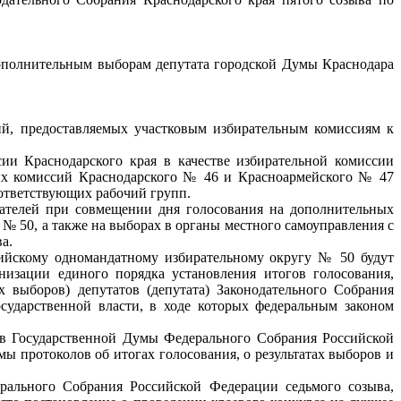
ополнительным выборам депутата городской Думы Краснодара
й, предоставляемых участковым избирательным комиссиям к
ии Краснодарского края в качестве избирательной комиссии
ных комиссий Краснодарского № 46 и Красноармейского № 47
ответствующих рабочий групп.
рателей при совмещении дня голосования на дополнительных
 50, а также на выборах в органы местного самоуправления с
а.
ийскому одномандатному избирательному округу № 50 будут
низации единого порядка установления итогов голосования,
 выборов) депутатов (депутата) Законодательного Собрания
сударственной власти, в ходе которых федеральным законом
ов Государственной Думы Федерального Собрания Российской
ы протоколов об итогах голосования, о результатах выборов и
рального Собрания Российской Федерации седьмого созыва,