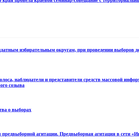
о края провела краевой семинар-совещание с территориал
датным избирательным округам, при проведении выборов д
олоса, наблюдатели и представители средств массовой инфо
ого созыва
тва о выборах
 предвыборной агитации. Предвыборная агитация в сети «И