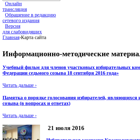
Онлайн
трансляция
Обращение в редакцию
сетевого издания
Версия
для слабовидящих
Главная
›
Карта сайта
Информационно-методические матери
Учебный фильм для членов участковых избирательных ком
Федерации седьмого созыва 18 сентября 2016 года»
Читать дальше ›
Памятка о порядке голосования избирателей, являющихся 
созыва (в вопросах и ответах)
Читать дальше ›
21 июля 2016