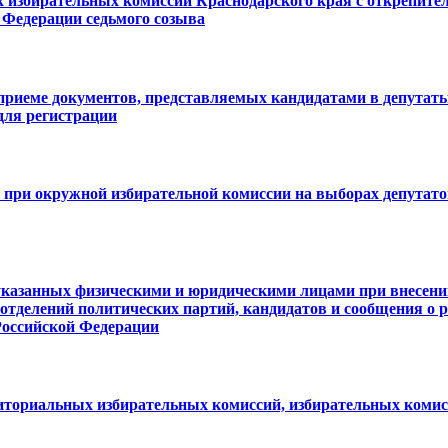
 избирательных комиссий Краснодарского края с открепите
 Федерации седьмого созыва
приеме документов, представляемых кандидатами в депутат
для регистрации
 при окружной избирательной комиссии на выборах депутат
 указанных физическими и юридическими лицами при внесени
тделений политических партий, кандидатов и сообщения о р
Российской Федерации
иториальных избирательных комиссий, избирательных коми