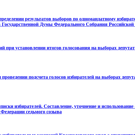
ределении результатов выборов по одномандатному избирате
в Государственной Думы Федерального Собрания Российской
й при установлении итогов голосования на выборах депута
 проведении подсчета голосов избирателей на выборах депу
Списки избирателей. Составление, уточнение и использование
 Федерации седьмого созыва