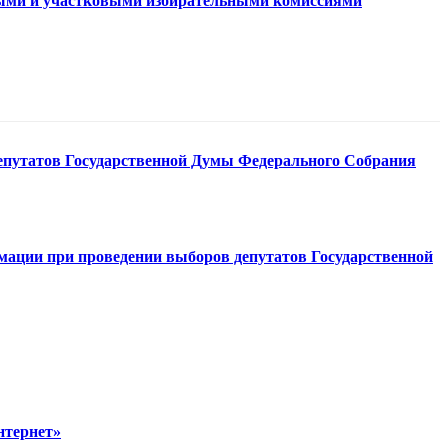
ьными и участковыми избирательными комиссиями
епутатов Государственной Думы Федерального Собрания
рмации при проведении выборов депутатов Государственной
нтернет»