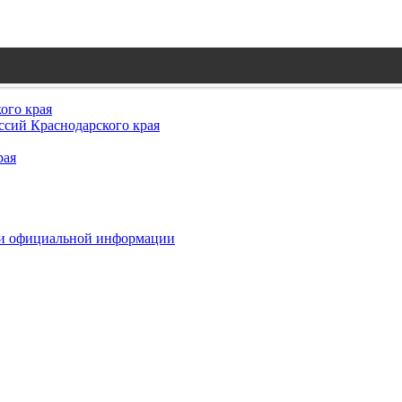
ого края
сий Краснодарского края
рая
 и официальной информации