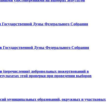
льными удостоверениями на выборах депутатов
ы Государственной Думы Федерального Собрания
ов Государственной Думы Федерального Собрания
и (перечислении) добровольных пожертвований в
езультатах этой проверки при проведении выборов
ссий муниципальных образований, окружных и участковых