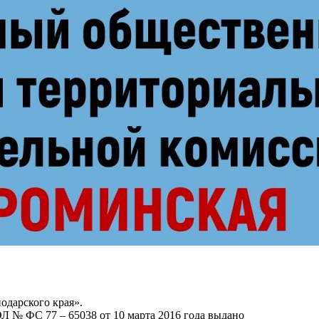
одарского края».
Л № ФС 77 – 65038 от 10 марта 2016 года выдано