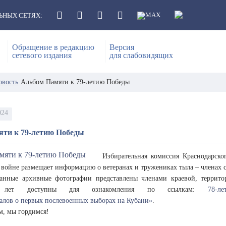
ЬНЫХ СЕТЯХ:
Обращение в редакцию
Версия
сетевого издания
для слабовидящих
овость
Альбом Памяти к 79-летию Победы
024
ти к 79-летию Победы
Избирательная комиссия Краснодарск
 войне размещает информацию о ветеранах и тружениках тыла – членах с
анные архивные фотографии представлены членами краевой, террито
х лет доступны для ознакомления по ссылкам:
78-ле
алов о первых послевоенных выборах на Кубани»
.
, мы гордимся!