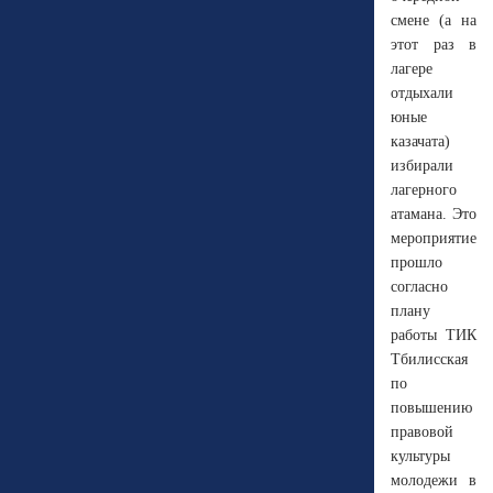
смене (а на
этот раз в
лагере
отдыхали
юные
казачата)
избирали
лагерного
атамана. Это
мероприятие
прошло
согласно
плану
работы ТИК
Тбилисская
по
повышению
правовой
культуры
молодежи в