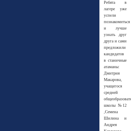
Ребята в
лагере уже
успели
познакомиться
и лучше
узнать друг
друга и сами
предложили
кандидатов
в станичные
атаманы:
Дмитрия
Макарова,
учащегося
средней
общеобразоват
школы №12
,Семена
Шилина и
Андрея