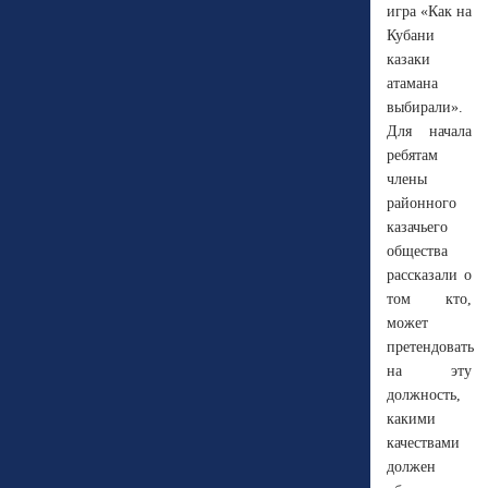
игра «Как на
Кубани
казаки
атамана
выбирали».
Для начала
ребятам
члены
районного
казачьего
общества
рассказали о
том кто,
может
претендовать
на эту
должность,
какими
качествами
должен