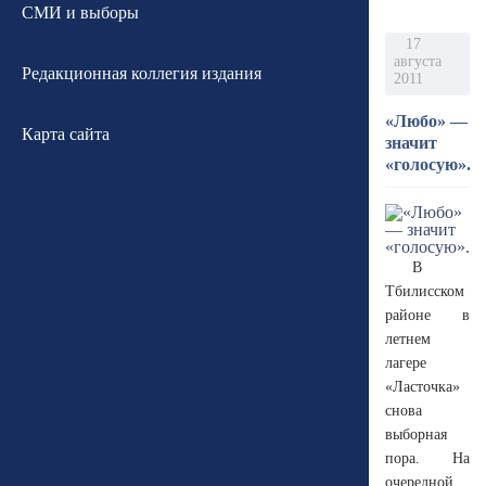
СМИ и выборы
17
августа
Редакционная коллегия издания
2011
«Любо» —
Карта сайта
значит
«голосую».
В
Тбилисском
районе в
летнем
лагере
«Ласточка»
снова
выборная
пора. На
очередной