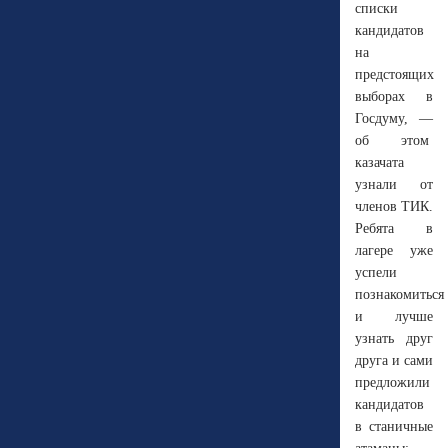
списки
кандидатов
на
предстоящих
выборах в
Госдуму, —
об этом
казачата
узнали от
членов ТИК.
Ребята в
лагере уже
успели
познакомиться
и лучше
узнать друг
друга и сами
предложили
кандидатов
в станичные