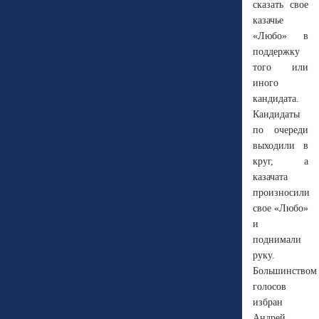
сказать свое
казачье
«Любо» в
поддержку
того или
иного
кандидата.
Кандидаты
по очереди
выходили в
круг, а
казачата
произносили
свое «Любо»
и
поднимали
руку.
Большинством
голосов
избран
Андрей