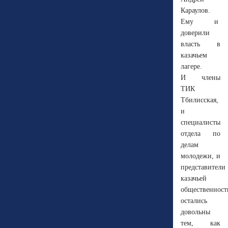
Караулов.
Ему и
доверили
власть в
казачьем
лагере.
И члены
ТИК
Тбилисская,
и
специалисты
отдела по
делам
молодежи, и
представители
казачьей
общественност
остались
довольны
тем, как