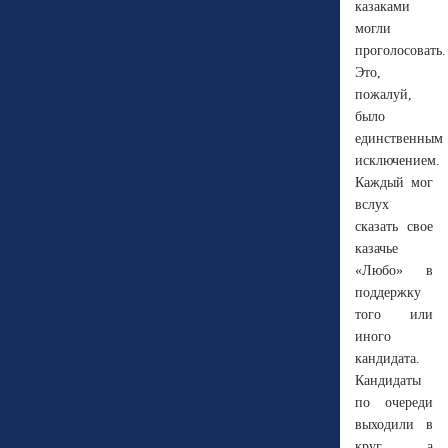
казаками
могли
проголосовать.
Это,
пожалуй,
было
единственным
исключением.
Каждый мог
вслух
сказать свое
казачье
«Любо» в
поддержку
того или
иного
кандидата.
Кандидаты
по очереди
выходили в
круг, а