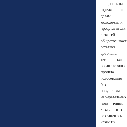
специалисты
отдела по
делам
молодежи, и
представители
казачьей
общественност
остались
довольны
тем, как
организованно
прошло
голосование
без
нарушения
избирательных
прав юных
казачат и с
сохранением
казачьих