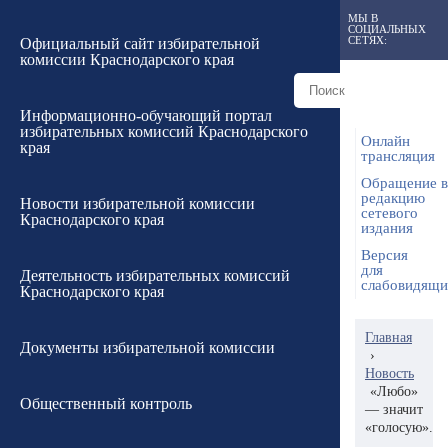
МЫ В
СОЦИАЛЬНЫХ
СЕТЯХ:
Официальный сайт избирательной
комиссии Краснодарского края
Информационно-обучающий портал
избирательных комиссий Краснодарского
Онлайн
края
трансляция
Обращение в
редакцию
Новости избирательной комиссии
сетевого
Краснодарского края
издания
Версия
для
Деятельность избирательных комиссий
слабовидящ
Краснодарского края
Главная
Документы избирательной комиссии
›
Новость
«Любо»
Общественный контроль
— значит
«голосую».