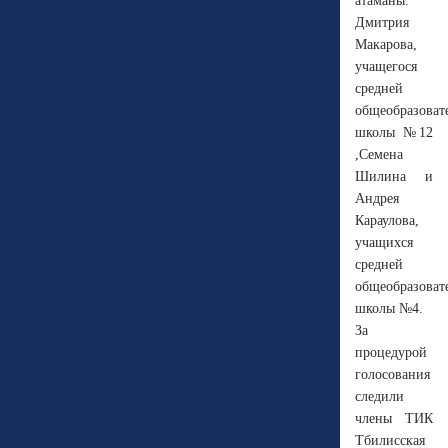
атаманы:
Дмитрия
Макарова,
учащегося
средней
общеобразоват
школы №12
,Семена
Шилина и
Андрея
Караулова,
учащихся
средней
общеобразоват
школы №4.
За
процедурой
голосования
следили
члены ТИК
Тбилисская