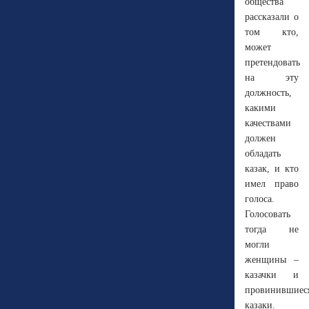
общества
рассказали о
том кто,
может
претендовать
на эту
должность,
какими
качествами
должен
обладать
казак, и кто
имел право
голоса.
Голосовать
тогда не
могли
женщины –
казачки и
провинившиес
казаки.