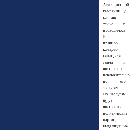
Агитационной
кампании у
казаков
также не
проводилось.
Как
правило,
каждого
кандидата
знали и
оценивали
исключительно
по его
заслугам.
По заслугам
будут
оценивать и
политические
партии,
выдвинувшие