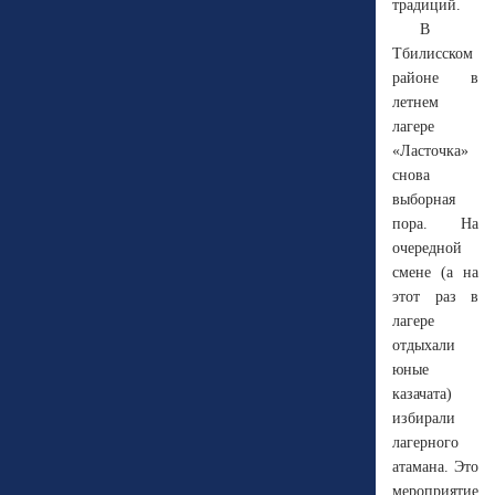
традиций.
В
Тбилисском
районе в
летнем
лагере
«Ласточка»
снова
выборная
пора. На
очередной
смене (а на
этот раз в
лагере
отдыхали
юные
казачата)
избирали
лагерного
атамана. Это
мероприятие