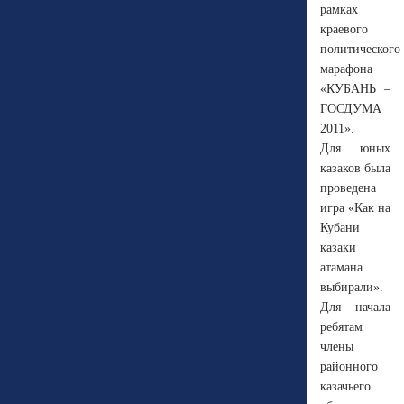
рамках
краевого
политического
марафона
«КУБАНЬ –
ГОСДУМА
2011».
Для юных
казаков была
проведена
игра «Как на
Кубани
казаки
атамана
выбирали».
Для начала
ребятам
члены
районного
казачьего