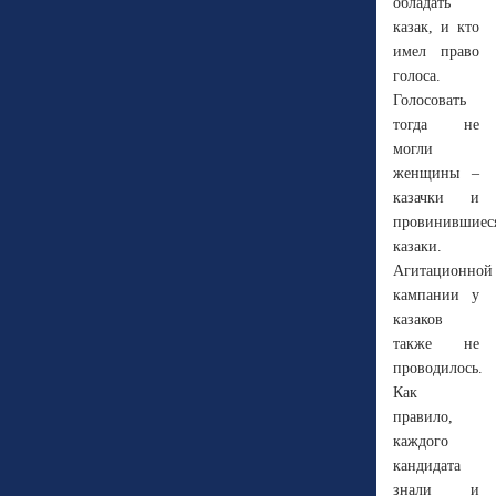
обладать
казак, и кто
имел право
голоса.
Голосовать
тогда не
могли
женщины –
казачки и
провинившиес
казаки.
Агитационной
кампании у
казаков
также не
проводилось.
Как
правило,
каждого
кандидата
знали и