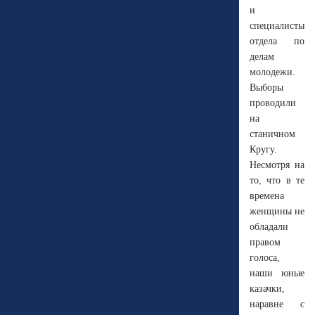
и
специалисты
отдела по
делам
молодежи.
Выборы
проводили
на
станичном
Кругу.
Несмотря на
то, что в те
времена
женщины не
обладали
правом
голоса,
наши юные
казачки,
наравне с