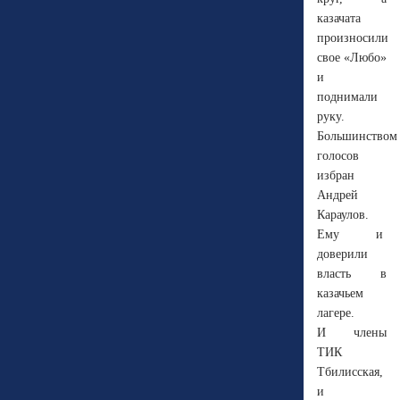
казачата
произносили
свое «Любо»
и
поднимали
руку.
Большинством
голосов
избран
Андрей
Караулов.
Ему и
доверили
власть в
казачьем
лагере.
И члены
ТИК
Тбилисская,
и