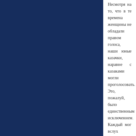
Несмотря на
то, что в те
времена
женщины не
обладали
правом
голоса,
наши юные
казачки,
наравне с
казаками
могли
проголосовать.
Это,
пожалуй,
было
единственным
исключением.
Каждый мог
вслух