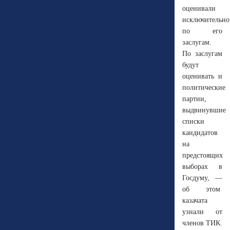
оценивали
исключительно
по его
заслугам.
По заслугам
будут
оценивать и
политические
партии,
выдвинувшие
списки
кандидатов
на
предстоящих
выборах в
Госдуму, —
об этом
казачата
узнали от
членов ТИК.