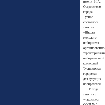
имени Н.А.
Островского
города
Туапсе
состоялось
занятие
«Школы
молодого
избирателя»,
организованно
территориальн
избирательной
комиссией
Туапсинская
городская
для будущих
избирателей.
В ходе
занятия с
учащимися
СОШ № 2