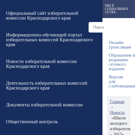
МЫ В
СОЦИАЛЬНЫХ
СЕТЯХ:
Официальный сайт избирательной
комиссии Краснодарского края
Информационно-обучающий портал
избирательных комиссий Краснодарского
Онлайн
края
трансляция
Обращение в
редакцию
Новости избирательной комиссии
сетевого
Краснодарского края
издания
Версия
для
Деятельность избирательных комиссий
слабовидящ
Краснодарского края
Главная
Документы избирательной комиссии
›
Новость
«Школа
Общественный контроль
молодого
избирателя
– 2015»