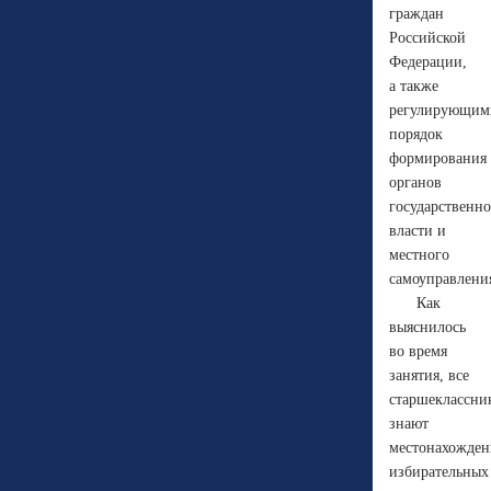
граждан
Российской
Федерации,
а также
регулирующим
порядок
формирования
органов
государственн
власти и
местного
самоуправлени
Как
выяснилось
во время
занятия, все
старшеклассни
знают
местонахожден
избирательных