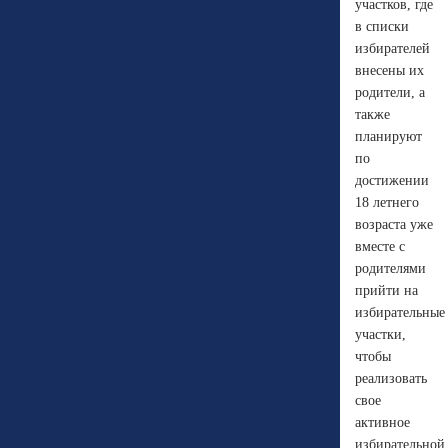
участков, где
в списки
избирателей
внесены их
родители, а
также
планируют
по
достижении
18 летнего
возраста уже
вместе с
родителями
прийти на
избирательные
участки,
чтобы
реализовать
свое
активное
избирательной