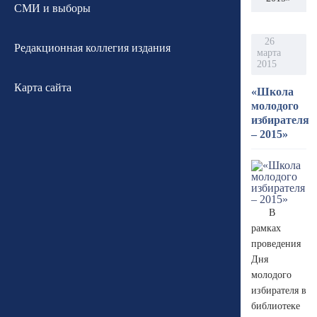
СМИ и выборы
26
Редакционная коллегия издания
марта
2015
Карта сайта
«Школа
молодого
избирателя
– 2015»
В
рамках
проведения
Дня
молодого
избирателя в
библиотеке