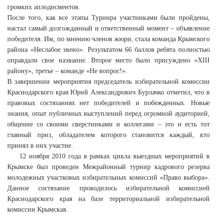
громких аплодисментов.
После того, как все этапы Турнира участниками были пройдены,
настал самый долгожданный и ответственный момент – объявление
победителя. Им, по мнению членов жюри, стала команда Крымского
района «Неслабое звено». Результатом 66 баллов ребята полностью
оправдали свое название. Второе место было присуждено «XIII
району», третье – команде «Не вопрос!».
В завершении мероприятия председатель избирательной комиссии
Краснодарского края Юрий Александрович Бурлачко отметил, что в
правовых состязаниях нет победителей и побежденных. Новые
знания, опыт публичных выступлений перед огромной аудиторией,
общение со своими сверстниками и коллегами – это и есть тот
главный приз, обладателем которого становится каждый, кто
принял в них участие.
12 ноября 2010 года в рамках цикла выездных мероприятий в
Крымске был проведен Межрайонный турнир кадрового резерва
молодежных участковых избирательных комиссий «Право выбора».
Данное состязание проводилось избирательной комиссией
Краснодарского края на базе территориальной избирательной
комиссии Крымская.