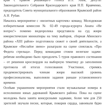
края с правом решающего голоса В.Л. Ахов, депутат
Законодательного Собрания Краснодарского края Н.П. Кравченко,
председатель Совета муниципального образования Крымский район
А.Н. Рубан.
Началось мероприятие с «визитных карточек» команд. Молодежная
избирательная комиссия № 02-49 города-курорта Анапа «Не
вопрос!» помимо видеоролика представила на суд жюри
юмористические миниатюры на тему выборов, сборная Абинского
района «XIII район» подготовила сюжет о своей деятельности, а
Крымское «Неслабое звено» разыграли на сцене спектакль «Про
Федота стрельца». Перед командами стояли нелегкие задачи:
ребятам необходимо было преодолеть 5 туров правового состязания
– от решения кроссвордов на выборную тематику до заполнения
протокола об итогах голосования. Участники, стремясь
продемонстрировать членам жюри высокий уровень
профессионализма, выполняли задания раньше установленного
времени.
Особым украшением мероприятия стали музыкальные номера в
исполнении юных дарований Крымского района. Пока на сцене
молодежь была занята конкурсными задачами, более чем для 250
зрителей звучали песни, которые, покорив сердца, завоевали бурю