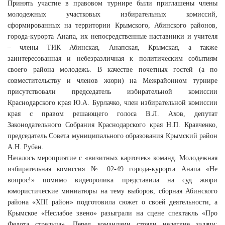
Принять участие в правовом турнире были приглашены члены
молодежных участковых избирательных комиссий,
сформированных на территории Крымского, Абинского районов,
города-курорта Анапа, их непосредственные наставники и учителя
– члены ТИК Абинская, Анапская, Крымская, а также
заинтересованная и небезразличная к политическим событиям
своего района молодежь. В качестве почетных гостей (а по
совместительству и членов жюри) на Межрайонном турнире
присутствовали председатель избирательной комиссии
Краснодарского края Ю.А. Бурлачко, член избирательной комиссии
края с правом решающего голоса В.Л. Ахов, депутат
Законодательного Собрания Краснодарского края Н.П. Кравченко,
председатель Совета муниципального образования Крымский район
А.Н. Рубан.
Началось мероприятие с «визитных карточек» команд. Молодежная
избирательная комиссия № 02-49 города-курорта Анапа «Не
вопрос!» помимо видеоролика представила на суд жюри
юмористические миниатюры на тему выборов, сборная Абинского
района «XIII район» подготовила сюжет о своей деятельности, а
Крымское «Неслабое звено» разыграли на сцене спектакль «Про
Федота стрельца». Перед командами стояли нелегкие задачи: