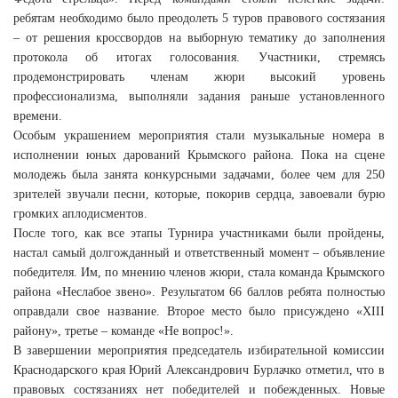
ребятам необходимо было преодолеть 5 туров правового состязания
– от решения кроссвордов на выборную тематику до заполнения
протокола об итогах голосования. Участники, стремясь
продемонстрировать членам жюри высокий уровень
профессионализма, выполняли задания раньше установленного
времени.
Особым украшением мероприятия стали музыкальные номера в
исполнении юных дарований Крымского района. Пока на сцене
молодежь была занята конкурсными задачами, более чем для 250
зрителей звучали песни, которые, покорив сердца, завоевали бурю
громких аплодисментов.
После того, как все этапы Турнира участниками были пройдены,
настал самый долгожданный и ответственный момент – объявление
победителя. Им, по мнению членов жюри, стала команда Крымского
района «Неслабое звено». Результатом 66 баллов ребята полностью
оправдали свое название. Второе место было присуждено «XIII
району», третье – команде «Не вопрос!».
В завершении мероприятия председатель избирательной комиссии
Краснодарского края Юрий Александрович Бурлачко отметил, что в
правовых состязаниях нет победителей и побежденных. Новые