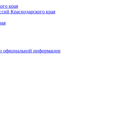
ого края
сий Краснодарского края
рая
 и официальной информации