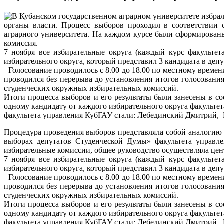
органы власти. Процесс выборов проходил в соответствии 
аграрного университета. На каждом курсе были сформированы
комиссия.
7 ноября все избирательные округа (каждый курс факульте
избирательного округа, который представил 3 кандидата в деп
Голосование проводилось с 8.00 до 18.00 по местному времен
проводился без перерыва до установления итогов голосовани
студенческих окружных избирательных комиссий.
Итоги процесса выборов и его результаты были занесены в 
одному кандидату от каждого избирательного округа факульте
факультета управления КубГАУ стали: Лебединский Дмитрий, 
Процедура проведения выборов представляла собой аналогию
выборах депутатов Студенческой Думы» факультета управле
избирательные комиссии, общее руководство осуществляла цент
7 ноября все избирательные округа (каждый курс факульте
избирательного округа, который представил 3 кандидата в деп
Голосование проводилось с 8.00 до 18.00 по местному времен
проводился без перерыва до установления итогов голосовани
студенческих окружных избирательных комиссий.
Итоги процесса выборов и его результаты были занесены в 
одному кандидату от каждого избирательного округа факульте
факультета управления КубГАУ стали: Лебединский Дмитрий, 