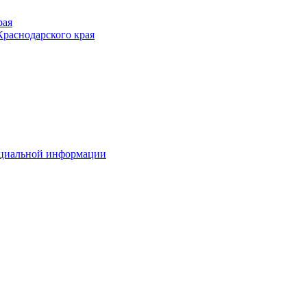
рая
раснодарского края
ициальной информации