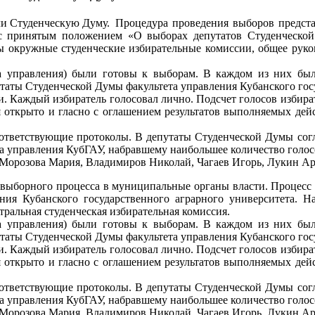
Процедура проведения выборов предст
с принятым положением «О выборах депутатов Студенческой 
 окружные студенческие избирательные комиссии, общее руков
та управления) были готовы к выборам. В каждом из них бы
утаты Студенческой Думы факультета управления Кубанского гос
и. Каждый избиратель голосовал лично. Подсчет голосов избират
я открыто и гласно с оглашением результатов выполняемых дей
соответствующие протоколы. В депутаты Студенческой Думы с
та управления КубГАУ, набравшему наибольшее количество голос
Морозова Мария, Владимиров Николай, Чагаев Игорь, Лукин Ар
 выборного процесса в муниципальные органы власти. Процесс
ния Кубанского государственного аграрного университета. 
ральная студенческая избирательная комиссия.
та управления) были готовы к выборам. В каждом из них бы
утаты Студенческой Думы факультета управления Кубанского гос
и. Каждый избиратель голосовал лично. Подсчет голосов избират
я открыто и гласно с оглашением результатов выполняемых дей
соответствующие протоколы. В депутаты Студенческой Думы с
та управления КубГАУ, набравшему наибольшее количество голос
Морозова Мария, Владимиров Николай, Чагаев Игорь, Лукин Ар