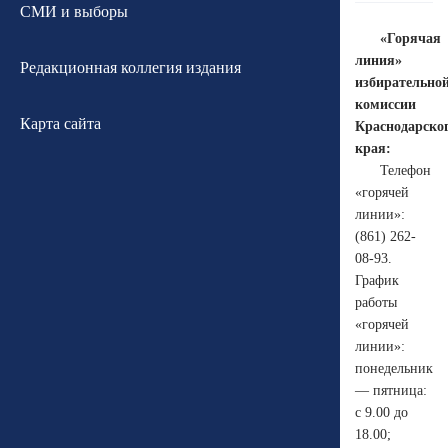
СМИ и выборы
«Горячая
линия»
Редакционная коллегия издания
избирательно
комиссии
Карта сайта
Краснодарско
края:
Телефон
«горячей
линии»:
(861) 262-
08-93.
График
работы
«горячей
линии»:
понедельник
— пятница:
с 9.00 до
18.00;