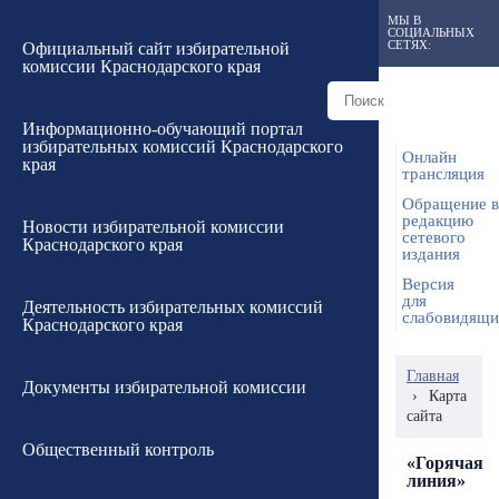
МЫ В
СОЦИАЛЬНЫХ
СЕТЯХ:
Официальный сайт избирательной
комиссии Краснодарского края
Информационно-обучающий портал
избирательных комиссий Краснодарского
Онлайн
края
трансляция
Обращение в
редакцию
Новости избирательной комиссии
сетевого
Краснодарского края
издания
Версия
для
Деятельность избирательных комиссий
слабовидящ
Краснодарского края
Главная
Документы избирательной комиссии
›
Карта
сайта
Общественный контроль
«Горячая
линия»