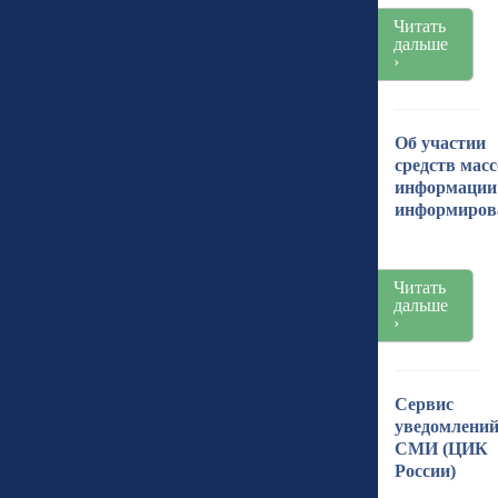
Читать
дальше
›
Об участии
средств мас
информации
информиров
Читать
дальше
›
Сервис
уведомлени
СМИ (ЦИК
России)