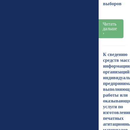
выборов
Читать
дальше
›
К сведению
средств мас
информации
организаций
индивидуал
предпринима
выполняющ
работы или
оказывающ
услуги по
изготовлени
печатных
агитационн
материалов