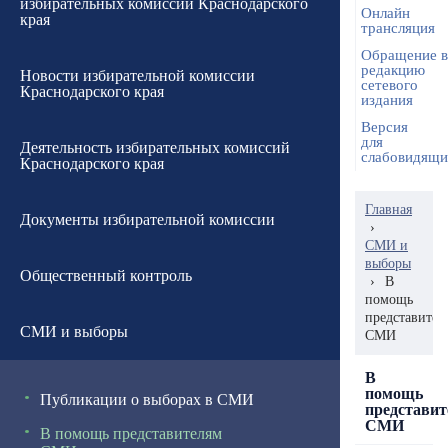
избирательных комиссий Краснодарского
Онлайн
края
трансляция
Обращение в
редакцию
Новости избирательной комиссии
сетевого
Краснодарского края
издания
Версия
для
Деятельность избирательных комиссий
слабовидящ
Краснодарского края
Главная
Документы избирательной комиссии
›
СМИ и
выборы
Общественный контроль
›
В
помощь
представител
СМИ и выборы
СМИ
В
помощь
Публикации о выборах в СМИ
представи
СМИ
В помощь представителям