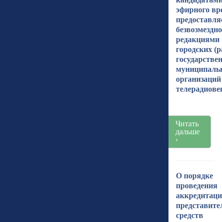
эфирного вр
предоставля
безвозмездно
редакциями
городских (
государстве
муниципаль
организаций
телерадиове
Читать
дальше
›
О порядке
проведения
аккредитац
представите
средств