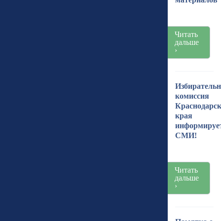
Читать
дальше
›
Избиратель
комиссия
Краснодарск
края
информируе
СМИ!
Читать
дальше
›