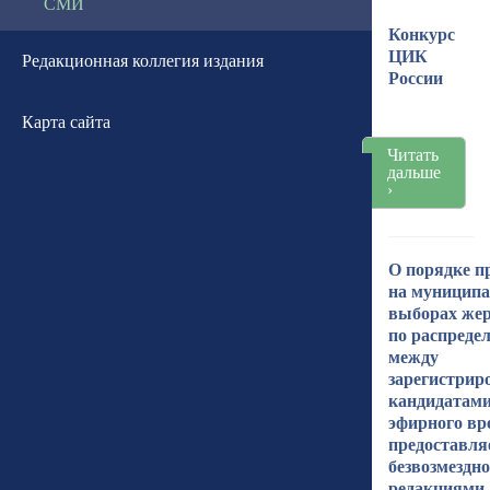
СМИ
Конкурс
ЦИК
Редакционная коллегия издания
России
Карта сайта
Читать
дальше
›
О порядке п
на муницип
выборах жер
по распреде
между
зарегистри
кандидатам
эфирного вр
предоставля
безвозмездно
редакциями