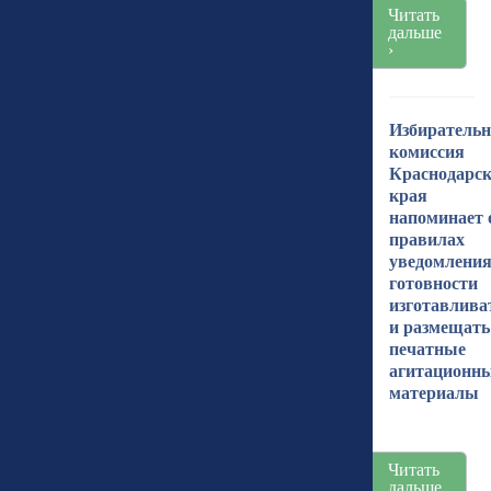
Читать
дальше
›
Избиратель
комиссия
Краснодарск
края
напоминает 
правилах
уведомления
готовности
изготавлива
и размещать
печатные
агитационн
материалы
Читать
дальше