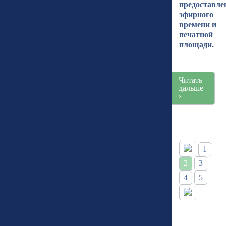
предоставле
эфирного
времени и
печатной
площади.
Читать
дальше
›
1
2
3
4
5