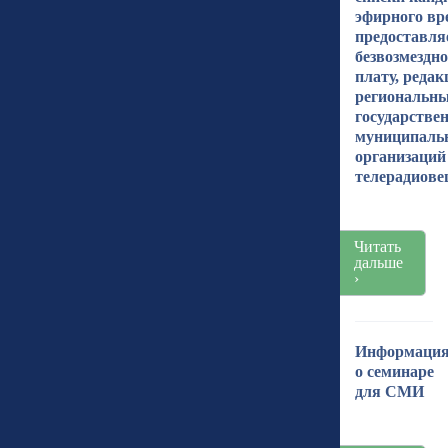
эфирного вр
предоставля
безвозмездно
плату, реда
региональн
государстве
муниципаль
организаций
телерадиов
Читать
дальше
›
Информаци
о семинаре
для СМИ