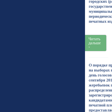
городских (
государстве
муниципаль
периодическ
печатных из
Читать
дальше
›
О порядке п
на выборах 
день голосов
сентября 201
жеребьевок 
распределен
зарегистри
кандидатам
печатной пл
предоставля