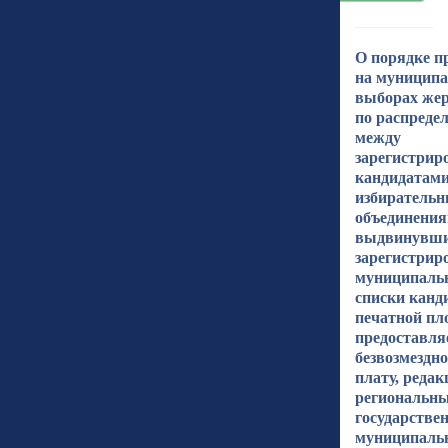
О порядке п
на муницип
выборах жер
по распреде
между
зарегистри
кандидатами
избиратель
объединения
выдвинувш
зарегистрир
муниципаль
списки канд
печатной пл
предоставля
безвозмездно
плату, реда
региональн
государстве
муниципаль