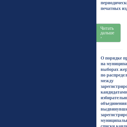
периодическ
печатных из
Читать
дальше
›
О порядке п
на муницип
выборах жер
по распреде
между
зарегистри
кандидатами
избиратель
объединения
выдвинувш
зарегистрир
муниципаль
списки канд