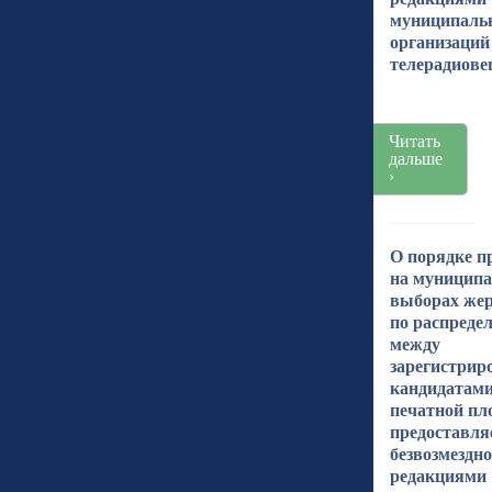
муниципаль
организаций
телерадиов
Читать
дальше
›
О порядке п
на муницип
выборах жер
по распреде
между
зарегистри
кандидатам
печатной пл
предоставля
безвозмездно
редакциями