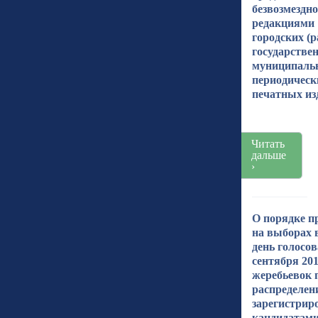
безвозмездно
редакциями
городских (
государстве
муниципаль
периодическ
печатных из
Читать
дальше
›
О порядке п
на выборах 
день голосов
сентября 201
жеребьевок 
распределен
зарегистри
кандидатам