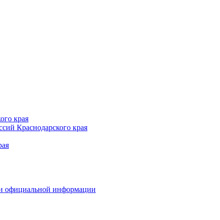
ого края
сий Краснодарского края
рая
 и официальной информации