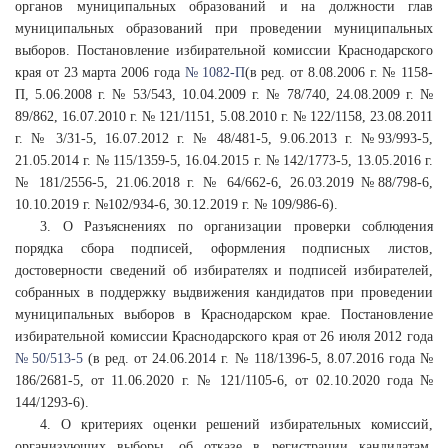
органов муниципальных образований и на должности глав
муниципальных образований при проведении муниципальных
выборов. Постановление избирательной комиссии Краснодарского
края от 23 марта 2006 года
№ 1082-П
(в ред. от 8.08.2006 г. № 1158-
П, 5.06.2008 г. № 53/543, 10.04.2009 г. № 78/740, 24.08.2009 г. №
89/862, 16.07.2010 г. № 121/1151, 5.08.2010 г. № 122/1158, 23.08.2011
г. № 3/31-5, 16.07.2012 г. № 48/481-5, 9.06.2013 г. №93/993-5,
21.05.2014 г. № 115/1359-5, 16.04.2015 г. № 142/1773-5, 13.05.2016 г.
№ 181/2556-5, 21.06.2018 г. № 64/662-6, 26.03.2019 №88/798-6,
10.10.2019 г. №102/934-6, 30.12.2019 г. № 109/986-6).
3. О Разъяснениях по организации проверки соблюдения
порядка сбора подписей, оформления подписных листов,
достоверности сведений об избирателях и подписей избирателей,
собранных в поддержку выдвижения кандидатов при проведении
муниципальных выборов в Краснодарском крае. Постановление
избирательной комиссии Краснодарского края от 26 июля 2012 года
№ 50/513-5
(в ред. от 24.06.2014 г. № 118/1396-5, 8.07.2016 года №
186/2681-5, от 11.06.2020 г. № 121/1105-6, от 02.10.2020 года №
144/1293-6).
4. О критериях оценки решений избирательных комиссий,
организующих выборы, об отказе в регистрации кандидатам.