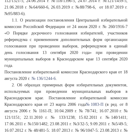
112/1321-5, 24.06.2014 г. №118/1396-5, 24.07.2014 г. №121/1459-5,
21.06.2018 г. №64/660-6, 26.03.2019 г. №88/798-6, от 18.07.2019 г.
№95/883-6).
1.1. О реализации постановления Центральной избирательной
комиссии Российской Федерации от 24 июля 2020 г. № 260/1916-7
«О Порядке досрочного голосования избирателей, участников
референдума с применением дополнительных форм организации
голосования при проведении выборов, референдумов в единый
день голосования 13 сентября 2020 года» при проведении
муниципальных выборов в Краснодарском крае 13 сентября 2020
года.
Постановление избирательной комиссии Краснодарского края от 18
августа 2020 г.
№ 136/1244-6
.
2. Об образцах примерных форм избирательных документов,
используемых при проведении муниципальных выборов в
Краснодарском крае. Постановление избирательной комиссии
Краснодарского края от 23 марта 2006 года
№ 1083-П
(в ред. от 8
августа 2006 г. № 1161-П; 10.04.2009 г. № 78/741; 16.07.2010 г. №
121/1151; 22.11.2010 г. № 133/1238; 15.02.2011 г. №140/1411;
17.06.2011 г. №150/1482; 23.08.2011 г. №3/32-5; 9.09.2011 г. №5/49-5;
16.07.2012 г. № 48/481-5; 18.07.2013 г. № 96/1047-5; 23.08.2013 г. №