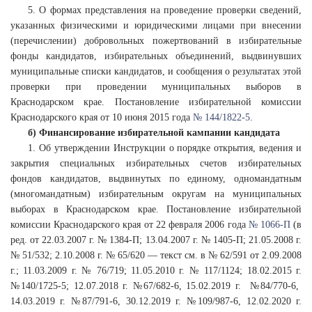
5. О формах представления на проведение проверки сведений,
указанных физическими и юридическими лицами при внесении
(перечислении) добровольных пожертвований в избирательные
фонды кандидатов, избирательных объединений, выдвинувших
муниципальные списки кандидатов, и сообщения о результатах этой
проверки при проведении муниципальных выборов в
Краснодарском крае. Постановление избирательной комиссии
Краснодарского края от 10 июня 2015 года
№ 144/1822-5
.
б) Финансирование избирательной кампании кандидата
1. Об утверждении Инструкции о порядке открытия, ведения и
закрытия специальных избирательных счетов избирательных
фондов кандидатов, выдвинутых по единому, одномандатным
(многомандатным) избирательным округам на муниципальных
выборах в Краснодарском крае. Постановление избирательной
комиссии Краснодарского края от 22 февраля 2006 года
№ 1066-П
(в
ред. от 22.03.2007 г. № 1384-П; 13.04.2007 г. № 1405-П; 21.05.2008 г.
№ 51/532; 2.10.2008 г. № 65/620 — текст см. в № 62/591 от 2.09.2008
г.; 11.03.2009 г. № 76/719; 11.05.2010 г. № 117/1124; 18.02.2015 г.
№140/1725-5; 12.07.2018 г. №67/682-6, 15.02.2019 г. №84/770-6,
14.03.2019 г. №87/791-6, 30.12.2019 г. №109/987-6, 12.02.2020 г.